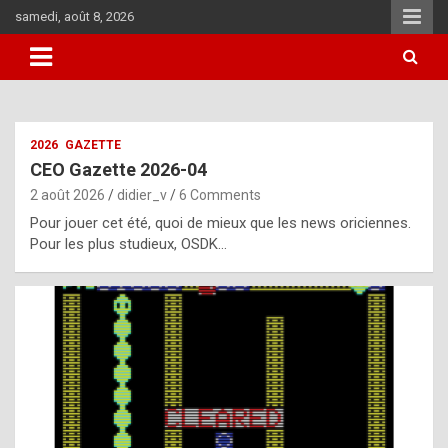
Skip
samedi, août 8, 2026
to
content
i
2026
GAZETTE
t
CEO Gazette 2026-04
r
2 août 2026
didier_v
6 Comments
e
Pour jouer cet été, quoi de mieux que les news oriciennes.
g
Pour les plus studieux, OSDK…
u
l
a
r
l
y
d