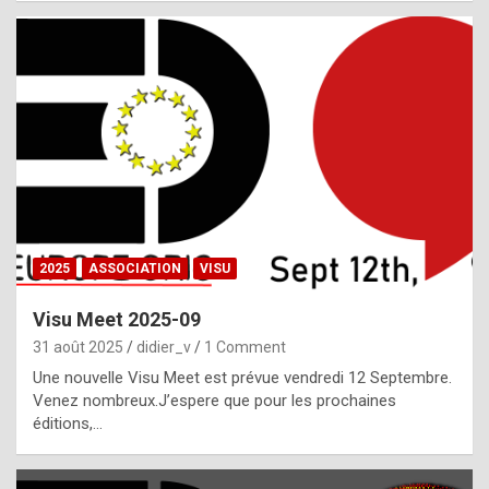
i
a
l
i
s
t
,
i
n
2025
ASSOCIATION
VISU
l
i
Visu Meet 2025-09
g
31 août 2025
didier_v
1 Comment
h
Une nouvelle Visu Meet est prévue vendredi 12 Septembre.
Venez nombreux.J’espere que pour les prochaines
t
éditions,…
o
f