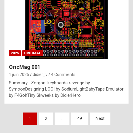
e
s
t
p
h
o
n
2025
ORICMAG
y
OricMag 001
R
1 juin 2025
didier_v
4 Comments
o
Summary : Zorgon: keyboards revenge by
l
SymoonDesigning LOCI by SodiumLightBabyTape Emulator
e
by F4GohTiny Skweeks by DidierHero…
x
a
Pagination
1
2
…
49
Next
r
des
e