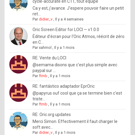
I
cycle-accurate en C11, tout équipé
Ca y est, j'avance. J'espere pouvoir faire un petit
f
ret...
y
Par
didier_v
,
Il y a 4 semaines
o
Oric Screen Editor for LOCI — v1.0.0
u
Éditeur d'écran pour l'Oric Atmos, réécrit de zéro
en C...
w
Par
xahmol
,
Il y a 1 mois
a
RE: Vente du LOCI
n
@semama disons que c'est plus simple avec
paypal sur ...
t
Par
ftmb
,
Il y a 1 mois
t
RE: fantástico adaptador EprOric
o
@papyrus ouf cool que ça se termine bien c'est
k
triste...
Par
ftmb
,
Il y a 1 mois
n
o
RE: Oric.org updates
Merci Simon. Effectivement il faut charger le
w
soft avec...
h
Par
didier_v
,
Il y a 1 mois