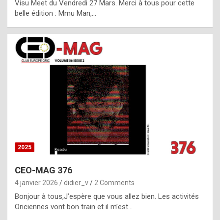
Visu Meet du Vendredi 27 Mars. Merci à tous pour cette
l
belle édition : Mmu Man,…
i
c
a
h
i
s
t
o
r
y
2025
s
CEO-MAG 376
p
4 janvier 2026
didier_v
2 Comments
e
Bonjour à tous,J’espère que vous allez bien. Les activités
c
Oriciennes vont bon train et il m’est…