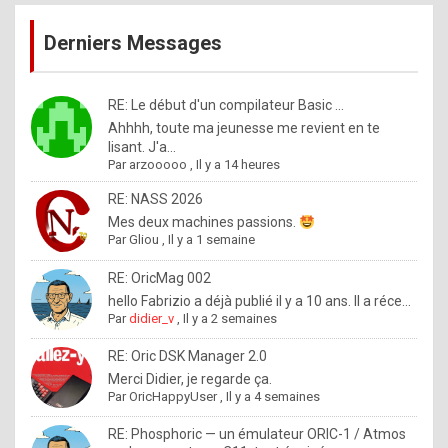
publications
9
Derniers Messages
5
%
m
RE: Le début d'un compilateur Basic ...
Ahhhh, toute ma jeunesse me revient en te
a
lisant. J'a...
d
Par
arzooooo
,
Il y a 14 heures
e
RE: NASS 2026
b
Mes deux machines passions.
Par
Gliou
,
Il y a 1 semaine
y
R
RE: OricMag 002
hello Fabrizio a déjà publié il y a 10 ans. Il a réce...
o
Par
didier_v
,
Il y a 2 semaines
l
RE: Oric DSK Manager 2.0
e
Merci Didier, je regarde ça.
x
Par
OricHappyUser
,
Il y a 4 semaines
.
RE: Phosphoric — un émulateur ORIC-1 / Atmos