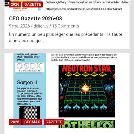
s
2026
GAZETTE
i
CEO Gazette 2026-03
d
9 mai 2026
didier_v
15 Comments
e
Un numéro un peu plus léger que les précédents… la faute
f
à un vieux pc qui…
r
o
m
m
a
y
b
e
b
2026
CEOMAG
GAZETTE
y
a