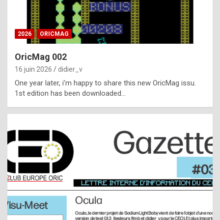
i
ff
2026
ORICMAG
i
c
OricMag 002
u
16 juin 2026
didier_v
l
One year later, i’m happy to share this new OricMag issu.
1st edition has been downloaded…
t
t
o
s
p
o
t
,
a