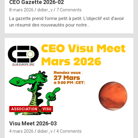
CEO Gazette 2026-02
g
8 mars 2026
didier_v
7 Comments
e
La gazette prend forme petit à petit. L’objectif est d’avoir
n
un résumé des nouveautés pour notre…
u
i
n
e
R
o
l
e
x
ASSOCIATION
VISU
r
Visu Meet 2026-03
e
4 mars 2026
didier_v
4 Comments
p