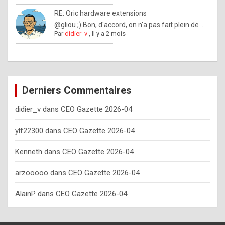
o
RE: Oric hardware extensions
w
@gliou ;) Bon, d'accord, on n'a pas fait plein de ...
Par
didier_v
,
Il y a 2 mois
o
f
t
e
Derniers Commentaires
n
didier_v
dans
CEO Gazette 2026-04
y
o
ylf22300
dans
CEO Gazette 2026-04
u
Kenneth
dans
CEO Gazette 2026-04
s
h
arzooooo
dans
CEO Gazette 2026-04
o
AlainP
dans
CEO Gazette 2026-04
u
l