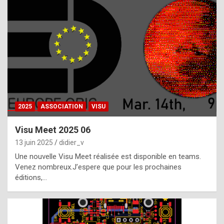
t
h
e
f
a
c
t
2025
ASSOCIATION
VISU
t
h
Visu Meet 2025 06
a
13 juin 2025
didier_v
t
Une nouvelle Visu Meet réalisée est disponible en teams.
t
Venez nombreux.J’espere que pour les prochaines
éditions,…
h
e
b