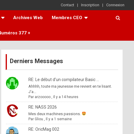
Contact
Inscription
Connexion
Archives Web
Membres CEO
Numéros 377 +
Derniers Messages
RE: Le début d'un compilateur Basic ...
Ahhhh, toute ma jeunesse me revient en te lisant.
J'a...
Par
arzooooo
,
Il y a 14 heures
RE: NASS 2026
Mes deux machines passions.
Par
Gliou
,
Il y a 1 semaine
RE: OricMag 002