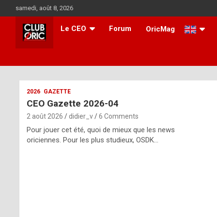
Skip
samedi, août 8, 2026
to
content
Le CEO
Forum
OricMag
i
2026
GAZETTE
CEO Gazette 2026-04
t
2 août 2026
didier_v
6 Comments
r
Pour jouer cet été, quoi de mieux que les news
e
oriciennes. Pour les plus studieux, OSDK…
g
u
l
a