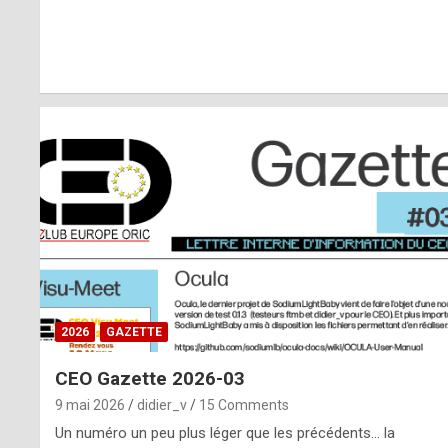
r
l
y
d
i
ff
i
c
u
2026
GAZETTE
l
CEO Gazette 2026-03
t
9 mai 2026
didier_v
15 Comments
t
Un numéro un peu plus léger que les précédents… la