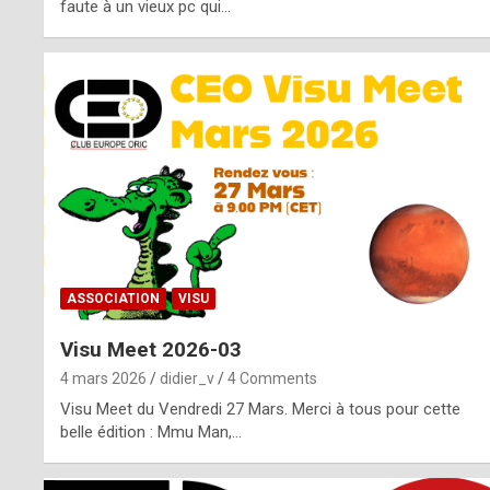
o
faute à un vieux pc qui…
s
p
o
t
,
a
s
ASSOCIATION
VISU
i
Visu Meet 2026-03
d
4 mars 2026
didier_v
4 Comments
e
Visu Meet du Vendredi 27 Mars. Merci à tous pour cette
belle édition : Mmu Man,…
f
r