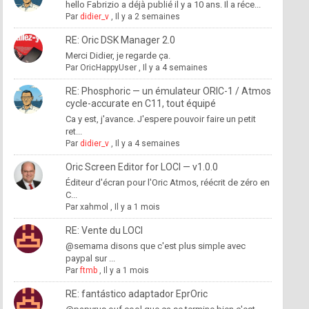
hello Fabrizio a déjà publié il y a 10 ans. Il a réce...
Par
didier_v
,
Il y a 2 semaines
RE: Oric DSK Manager 2.0
Merci Didier, je regarde ça.
Par
OricHappyUser
,
Il y a 4 semaines
RE: Phosphoric — un émulateur ORIC-1 / Atmos
cycle-accurate en C11, tout équipé
Ca y est, j'avance. J'espere pouvoir faire un petit
ret...
Par
didier_v
,
Il y a 4 semaines
Oric Screen Editor for LOCI — v1.0.0
Éditeur d'écran pour l'Oric Atmos, réécrit de zéro en
C...
Par
xahmol
,
Il y a 1 mois
RE: Vente du LOCI
@semama disons que c'est plus simple avec
paypal sur ...
Par
ftmb
,
Il y a 1 mois
RE: fantástico adaptador EprOric