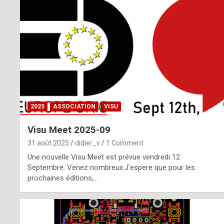
o
m
m
a
y
b
2025
ASSOCIATION
VISU
e
Visu Meet 2025-09
b
31 août 2025
didier_v
1 Comment
y
Une nouvelle Visu Meet est prévue vendredi 12
Septembre. Venez nombreux.J’espere que pour les
a
prochaines éditions,…
g
e