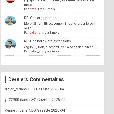
@papyrus ouf cool que ça se termine bien c'est
triste...
Par
ftmb
,
Il y a 1 mois
RE: Oric.org updates
Merci Simon. Effectivement il faut charger le soft
avec...
Par
didier_v
,
Il y a 1 mois
RE: Oric hardware extensions
@gliou ;) Bon, d'accord, on n'a pas fait plein de ...
Par
didier_v
,
Il y a 2 mois
Derniers Commentaires
didier_v
dans
CEO Gazette 2026-04
ylf22300
dans
CEO Gazette 2026-04
Kenneth
dans
CEO Gazette 2026-04