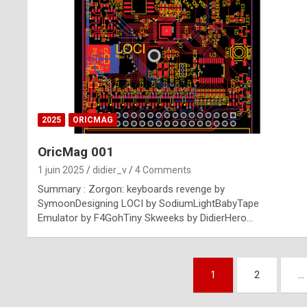
n
u
i
n
e
2025
ORICMAG
R
OricMag 001
o
1 juin 2025
didier_v
4 Comments
l
Summary : Zorgon: keyboards revenge by
e
SymoonDesigning LOCI by SodiumLightBabyTape
Emulator by F4GohTiny Skweeks by DidierHero…
x
r
Pagination
e
1
2
…
des
p