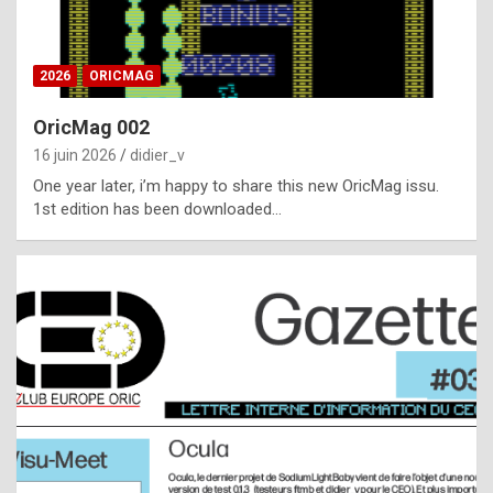
i
ff
2026
ORICMAG
i
c
OricMag 002
u
16 juin 2026
didier_v
l
One year later, i’m happy to share this new OricMag issu.
1st edition has been downloaded…
t
t
o
s
p
o
t
,
a