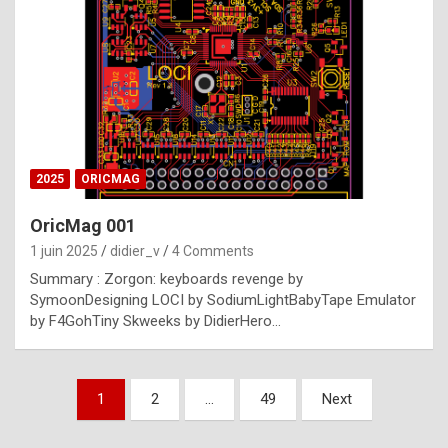
e
s
t
p
h
o
n
2025
ORICMAG
y
OricMag 001
R
1 juin 2025
didier_v
4 Comments
o
Summary : Zorgon: keyboards revenge by
l
SymoonDesigning LOCI by SodiumLightBabyTape Emulator
e
by F4GohTiny Skweeks by DidierHero…
x
a
Pagination
1
2
…
49
Next
r
des
e