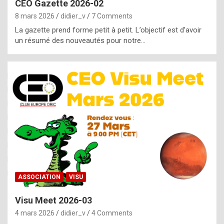
CEO Gazette 2026-02
g
8 mars 2026
didier_v
7 Comments
e
La gazette prend forme petit à petit. L’objectif est d’avoir
n
un résumé des nouveautés pour notre…
u
i
n
e
R
o
l
e
x
ASSOCIATION
VISU
r
Visu Meet 2026-03
e
4 mars 2026
didier_v
4 Comments
p