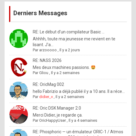
publications
9
Derniers Messages
5
%
m
RE: Le début d'un compilateur Basic ...
Ahhhh, toute ma jeunesse me revient en te
a
lisant. J'a...
d
Par
arzooooo
,
Il y a 2 jours
e
RE: NASS 2026
b
Mes deux machines passions.
Par
Gliou
,
Il y a 2 semaines
y
R
RE: OricMag 002
hello Fabrizio a déjà publié il y a 10 ans. Il a réce...
o
Par
didier_v
,
Il y a 2 semaines
l
RE: Oric DSK Manager 2.0
e
Merci Didier, je regarde ça.
x
Par
OricHappyUser
,
Il y a 4 semaines
.
RE: Phosphoric — un émulateur ORIC-1 / Atmos