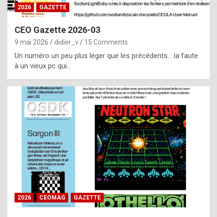
s
2026
GAZETTE
i
CEO Gazette 2026-03
d
9 mai 2026
didier_v
15 Comments
e
Un numéro un peu plus léger que les précédents… la faute
f
à un vieux pc qui…
r
o
m
m
a
y
b
e
b
2026
CEOMAG
GAZETTE
y
a