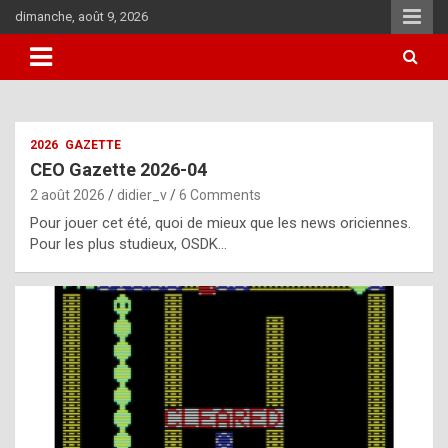
Skip
dimanche, août 9, 2026
to
content
i
2026
GAZETTE
t
CEO Gazette 2026-04
r
2 août 2026
didier_v
6 Comments
e
Pour jouer cet été, quoi de mieux que les news oriciennes.
g
Pour les plus studieux, OSDK…
u
l
a
r
l
y
d