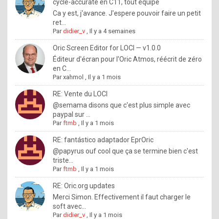
I
cycle-accurate en C11, tout équipé
Ca y est, j'avance. J'espere pouvoir faire un petit
f
ret...
y
Par
didier_v
,
Il y a 4 semaines
o
Oric Screen Editor for LOCI — v1.0.0
u
Éditeur d'écran pour l'Oric Atmos, réécrit de zéro
en C...
w
Par
xahmol
,
Il y a 1 mois
a
RE: Vente du LOCI
n
@semama disons que c'est plus simple avec
paypal sur ...
t
Par
ftmb
,
Il y a 1 mois
t
RE: fantástico adaptador EprOric
o
@papyrus ouf cool que ça se termine bien c'est
k
triste...
Par
ftmb
,
Il y a 1 mois
n
o
RE: Oric.org updates
Merci Simon. Effectivement il faut charger le
w
soft avec...
h
Par
didier_v
,
Il y a 1 mois