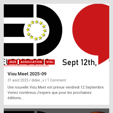
i
a
l
i
s
t
,
i
n
2025
ASSOCIATION
VISU
l
i
Visu Meet 2025-09
g
31 août 2025
didier_v
1 Comment
h
Une nouvelle Visu Meet est prévue vendredi 12 Septembre.
Venez nombreux.J’espere que pour les prochaines
t
éditions,…
o
f