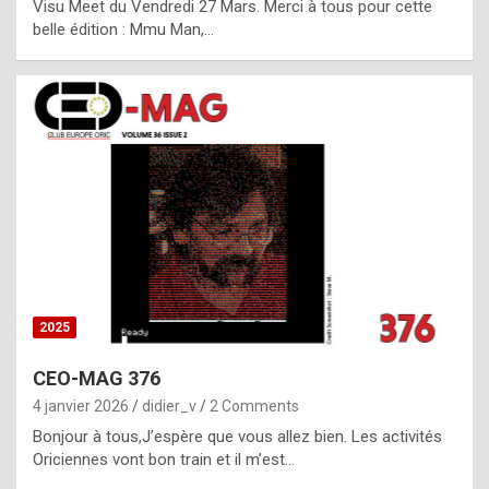
Visu Meet du Vendredi 27 Mars. Merci à tous pour cette
l
belle édition : Mmu Man,…
i
c
a
h
i
s
t
o
r
y
2025
s
CEO-MAG 376
p
4 janvier 2026
didier_v
2 Comments
e
Bonjour à tous,J’espère que vous allez bien. Les activités
c
Oriciennes vont bon train et il m’est…