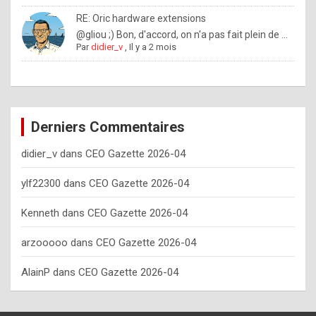
o
RE: Oric hardware extensions
w
@gliou ;) Bon, d'accord, on n'a pas fait plein de ...
Par
didier_v
,
Il y a 2 mois
o
f
t
e
Derniers Commentaires
n
didier_v
dans
CEO Gazette 2026-04
y
o
ylf22300
dans
CEO Gazette 2026-04
u
Kenneth
dans
CEO Gazette 2026-04
s
h
arzooooo
dans
CEO Gazette 2026-04
o
AlainP
dans
CEO Gazette 2026-04
u
l