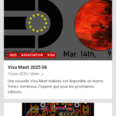
t
h
e
f
a
c
t
2025
ASSOCIATION
VISU
t
h
Visu Meet 2025 06
a
13 juin 2025
didier_v
t
Une nouvelle Visu Meet réalisée est disponible en teams.
t
Venez nombreux.J’espere que pour les prochaines
éditions,…
h
e
b