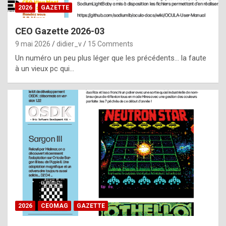
s
2026
GAZETTE
i
CEO Gazette 2026-03
d
9 mai 2026
didier_v
15 Comments
e
Un numéro un peu plus léger que les précédents… la faute
f
à un vieux pc qui…
r
o
m
m
a
y
b
e
b
2026
CEOMAG
GAZETTE
y
a