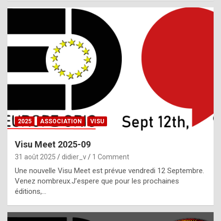
i
a
l
i
s
t
,
i
n
2025
ASSOCIATION
VISU
l
i
Visu Meet 2025-09
g
31 août 2025
didier_v
1 Comment
h
Une nouvelle Visu Meet est prévue vendredi 12 Septembre.
Venez nombreux.J’espere que pour les prochaines
t
éditions,…
o
f