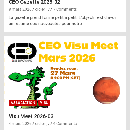
CEO Gazette 2026-02
g
8 mars 2026
didier_v
7 Comments
e
La gazette prend forme petit à petit. L’objectif est d’avoir
n
un résumé des nouveautés pour notre…
u
i
n
e
R
o
l
e
x
ASSOCIATION
VISU
r
Visu Meet 2026-03
e
4 mars 2026
didier_v
4 Comments
p