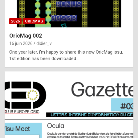
i
ff
2026
ORICMAG
i
c
OricMag 002
u
16 juin 2026
didier_v
l
One year later, i’m happy to share this new OricMag issu.
1st edition has been downloaded…
t
t
o
s
p
o
t
,
a