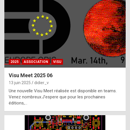
t
h
e
f
a
c
t
2025
ASSOCIATION
VISU
t
h
Visu Meet 2025 06
a
13 juin 2025
didier_v
t
Une nouvelle Visu Meet réalisée est disponible en teams.
t
Venez nombreux.J’espere que pour les prochaines
éditions,…
h
e
b