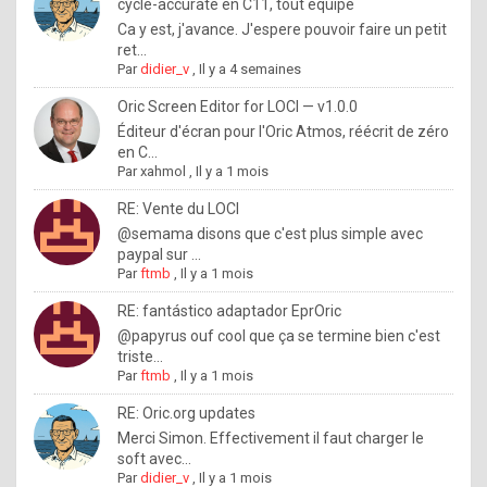
I
cycle-accurate en C11, tout équipé
Ca y est, j'avance. J'espere pouvoir faire un petit
f
ret...
y
Par
didier_v
,
Il y a 4 semaines
o
Oric Screen Editor for LOCI — v1.0.0
u
Éditeur d'écran pour l'Oric Atmos, réécrit de zéro
en C...
w
Par
xahmol
,
Il y a 1 mois
a
RE: Vente du LOCI
n
@semama disons que c'est plus simple avec
paypal sur ...
t
Par
ftmb
,
Il y a 1 mois
t
RE: fantástico adaptador EprOric
o
@papyrus ouf cool que ça se termine bien c'est
k
triste...
Par
ftmb
,
Il y a 1 mois
n
o
RE: Oric.org updates
Merci Simon. Effectivement il faut charger le
w
soft avec...
h
Par
didier_v
,
Il y a 1 mois