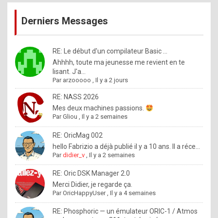
publications
9
Derniers Messages
5
%
m
RE: Le début d'un compilateur Basic ...
Ahhhh, toute ma jeunesse me revient en te
a
lisant. J'a...
d
Par
arzooooo
,
Il y a 2 jours
e
RE: NASS 2026
b
Mes deux machines passions.
Par
Gliou
,
Il y a 2 semaines
y
R
RE: OricMag 002
hello Fabrizio a déjà publié il y a 10 ans. Il a réce...
o
Par
didier_v
,
Il y a 2 semaines
l
RE: Oric DSK Manager 2.0
e
Merci Didier, je regarde ça.
x
Par
OricHappyUser
,
Il y a 4 semaines
.
RE: Phosphoric — un émulateur ORIC-1 / Atmos