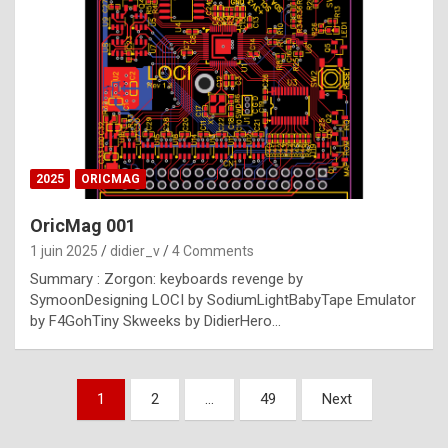
e
s
t
p
h
o
n
2025
ORICMAG
y
OricMag 001
R
1 juin 2025
didier_v
4 Comments
o
Summary : Zorgon: keyboards revenge by
l
SymoonDesigning LOCI by SodiumLightBabyTape Emulator
e
by F4GohTiny Skweeks by DidierHero…
x
a
Pagination
1
2
…
49
Next
r
des
e