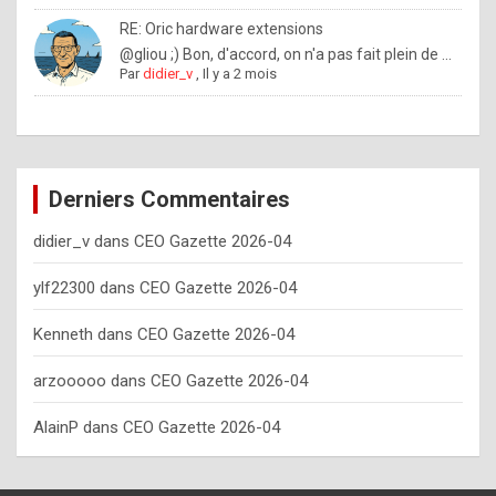
o
RE: Oric hardware extensions
w
@gliou ;) Bon, d'accord, on n'a pas fait plein de ...
Par
didier_v
,
Il y a 2 mois
o
f
t
e
Derniers Commentaires
n
didier_v
dans
CEO Gazette 2026-04
y
o
ylf22300
dans
CEO Gazette 2026-04
u
Kenneth
dans
CEO Gazette 2026-04
s
h
arzooooo
dans
CEO Gazette 2026-04
o
AlainP
dans
CEO Gazette 2026-04
u
l