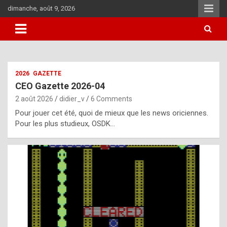
Skip
dimanche, août 9, 2026
to
content
i
2026
GAZETTE
t
CEO Gazette 2026-04
r
2 août 2026
didier_v
6 Comments
e
Pour jouer cet été, quoi de mieux que les news oriciennes.
g
Pour les plus studieux, OSDK…
u
l
a
r
l
y
d