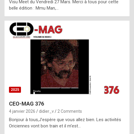
Visu Meet du Vendredi 27 Mars. Merci à tous pour cette
l
belle édition : Mmu Man,…
i
c
a
h
i
s
t
o
r
y
2025
s
CEO-MAG 376
p
4 janvier 2026
didier_v
2 Comments
e
Bonjour à tous,J’espère que vous allez bien. Les activités
c
Oriciennes vont bon train et il m’est…