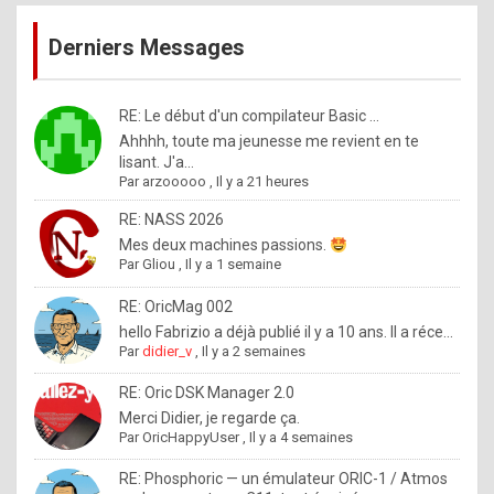
publications
9
Derniers Messages
5
%
m
RE: Le début d'un compilateur Basic ...
Ahhhh, toute ma jeunesse me revient en te
a
lisant. J'a...
d
Par
arzooooo
,
Il y a 21 heures
e
RE: NASS 2026
b
Mes deux machines passions.
Par
Gliou
,
Il y a 1 semaine
y
R
RE: OricMag 002
hello Fabrizio a déjà publié il y a 10 ans. Il a réce...
o
Par
didier_v
,
Il y a 2 semaines
l
RE: Oric DSK Manager 2.0
e
Merci Didier, je regarde ça.
x
Par
OricHappyUser
,
Il y a 4 semaines
.
RE: Phosphoric — un émulateur ORIC-1 / Atmos