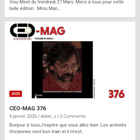
Visu Meet du Vendredi 27 Mars. Merci à tous pour cette
l
belle édition : Mmu Man,…
i
c
a
h
i
s
t
o
r
y
2025
s
CEO-MAG 376
p
4 janvier 2026
didier_v
2 Comments
e
Bonjour à tous,J’espère que vous allez bien. Les activités
c
Oriciennes vont bon train et il m’est…