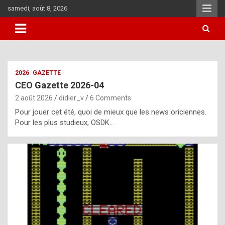
Skip
samedi, août 8, 2026
to
content
i
2026
GAZETTE
t
CEO Gazette 2026-04
r
2 août 2026
didier_v
6 Comments
e
Pour jouer cet été, quoi de mieux que les news oriciennes.
g
Pour les plus studieux, OSDK…
u
l
a
r
l
y
d