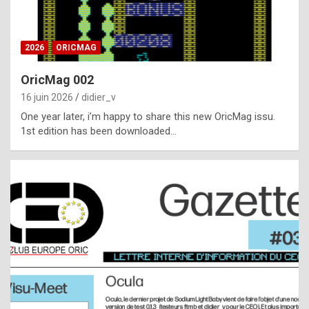
i
ff
2026
ORICMAG
i
c
OricMag 002
u
16 juin 2026
didier_v
l
One year later, i’m happy to share this new OricMag issu.
1st edition has been downloaded…
t
t
o
s
p
o
t
,
a