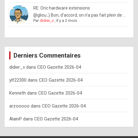
o
RE: Oric hardware extensions
w
@gliou ;) Bon, d'accord, on n'a pas fait plein de ...
Par
didier_v
,
Il y a 2 mois
o
f
t
e
Derniers Commentaires
n
didier_v
dans
CEO Gazette 2026-04
y
o
ylf22300
dans
CEO Gazette 2026-04
u
Kenneth
dans
CEO Gazette 2026-04
s
h
arzooooo
dans
CEO Gazette 2026-04
o
AlainP
dans
CEO Gazette 2026-04
u
l