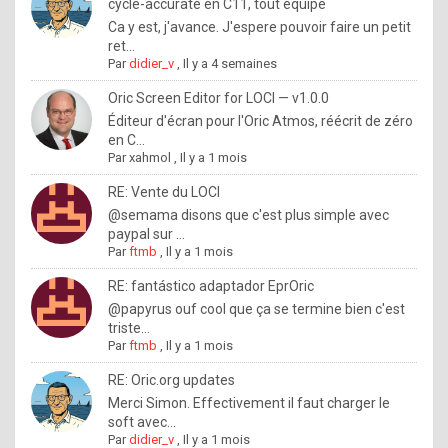
I
cycle-accurate en C11, tout équipé
Ca y est, j'avance. J'espere pouvoir faire un petit
f
ret...
y
Par
didier_v
,
Il y a 4 semaines
o
Oric Screen Editor for LOCI — v1.0.0
u
Éditeur d'écran pour l'Oric Atmos, réécrit de zéro
en C...
w
Par
xahmol
,
Il y a 1 mois
a
RE: Vente du LOCI
n
@semama disons que c'est plus simple avec
paypal sur ...
t
Par
ftmb
,
Il y a 1 mois
t
RE: fantástico adaptador EprOric
o
@papyrus ouf cool que ça se termine bien c'est
k
triste...
Par
ftmb
,
Il y a 1 mois
n
o
RE: Oric.org updates
Merci Simon. Effectivement il faut charger le
w
soft avec...
h
Par
didier_v
,
Il y a 1 mois