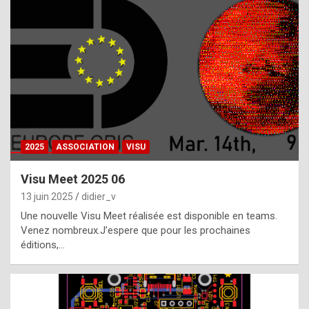
t
h
e
f
a
c
t
2025
ASSOCIATION
VISU
t
h
Visu Meet 2025 06
a
13 juin 2025
didier_v
t
Une nouvelle Visu Meet réalisée est disponible en teams.
t
Venez nombreux.J’espere que pour les prochaines
éditions,…
h
e
b