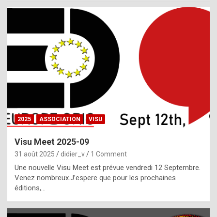
i
a
l
i
s
t
,
i
n
2025
ASSOCIATION
VISU
l
i
Visu Meet 2025-09
g
31 août 2025
didier_v
1 Comment
h
Une nouvelle Visu Meet est prévue vendredi 12 Septembre.
Venez nombreux.J’espere que pour les prochaines
t
éditions,…
o
f