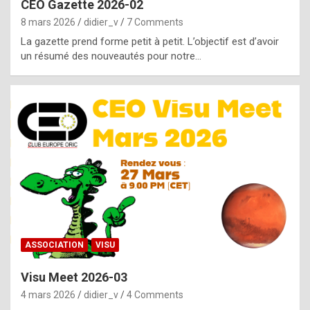
CEO Gazette 2026-02
g
8 mars 2026
didier_v
7 Comments
e
La gazette prend forme petit à petit. L’objectif est d’avoir
n
un résumé des nouveautés pour notre…
u
i
n
e
R
o
l
e
x
ASSOCIATION
VISU
r
Visu Meet 2026-03
e
4 mars 2026
didier_v
4 Comments
p