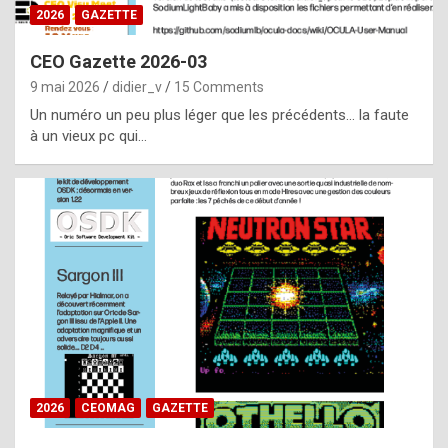
s
2026
GAZETTE
i
CEO Gazette 2026-03
d
9 mai 2026
didier_v
15 Comments
e
Un numéro un peu plus léger que les précédents… la faute
f
à un vieux pc qui…
r
o
m
m
a
y
b
e
b
2026
CEOMAG
GAZETTE
y
a