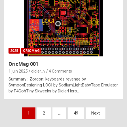
e
s
t
p
h
o
n
2025
ORICMAG
y
OricMag 001
R
1 juin 2025
didier_v
4 Comments
o
Summary : Zorgon: keyboards revenge by
l
SymoonDesigning LOCI by SodiumLightBabyTape Emulator
e
by F4GohTiny Skweeks by DidierHero…
x
a
Pagination
1
2
…
49
Next
r
des
e