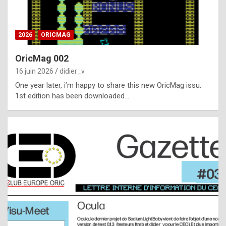
i
ff
2026
ORICMAG
i
c
OricMag 002
u
16 juin 2026
didier_v
l
One year later, i’m happy to share this new OricMag issu.
1st edition has been downloaded…
t
t
o
s
p
o
t
,
a