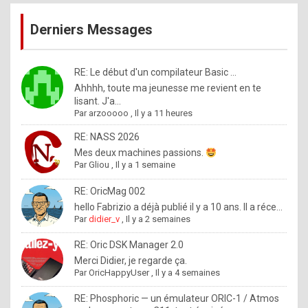
publications
9
Derniers Messages
5
%
m
RE: Le début d'un compilateur Basic ...
Ahhhh, toute ma jeunesse me revient en te
a
lisant. J'a...
d
Par
arzooooo
,
Il y a 11 heures
e
RE: NASS 2026
b
Mes deux machines passions.
Par
Gliou
,
Il y a 1 semaine
y
R
RE: OricMag 002
hello Fabrizio a déjà publié il y a 10 ans. Il a réce...
o
Par
didier_v
,
Il y a 2 semaines
l
RE: Oric DSK Manager 2.0
e
Merci Didier, je regarde ça.
x
Par
OricHappyUser
,
Il y a 4 semaines
.
RE: Phosphoric — un émulateur ORIC-1 / Atmos