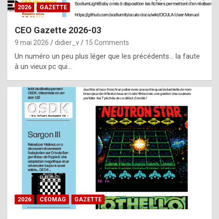
s
2026
GAZETTE
i
CEO Gazette 2026-03
d
9 mai 2026
didier_v
15 Comments
e
Un numéro un peu plus léger que les précédents… la faute
f
à un vieux pc qui…
r
o
m
m
a
y
b
e
b
2026
CEOMAG
GAZETTE
y
a