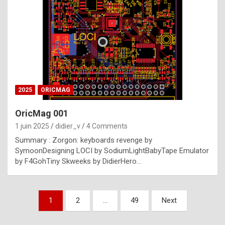
e
s
t
p
h
o
n
2025
ORICMAG
y
OricMag 001
R
1 juin 2025
didier_v
4 Comments
o
Summary : Zorgon: keyboards revenge by
l
SymoonDesigning LOCI by SodiumLightBabyTape Emulator
e
by F4GohTiny Skweeks by DidierHero…
x
a
Pagination
1
2
…
49
Next
r
des
e