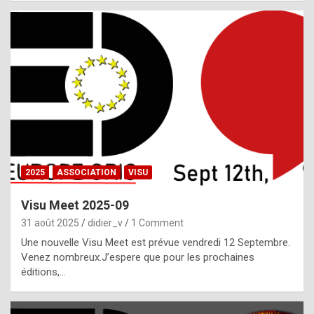
i
a
l
i
s
t
,
i
n
2025
ASSOCIATION
VISU
l
i
Visu Meet 2025-09
g
31 août 2025
didier_v
1 Comment
h
Une nouvelle Visu Meet est prévue vendredi 12 Septembre.
Venez nombreux.J’espere que pour les prochaines
t
éditions,…
o
f