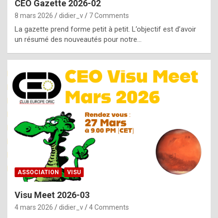
CEO Gazette 2026-02
g
8 mars 2026
didier_v
7 Comments
e
La gazette prend forme petit à petit. L’objectif est d’avoir
n
un résumé des nouveautés pour notre…
u
i
n
e
R
o
l
e
x
ASSOCIATION
VISU
r
Visu Meet 2026-03
e
4 mars 2026
didier_v
4 Comments
p