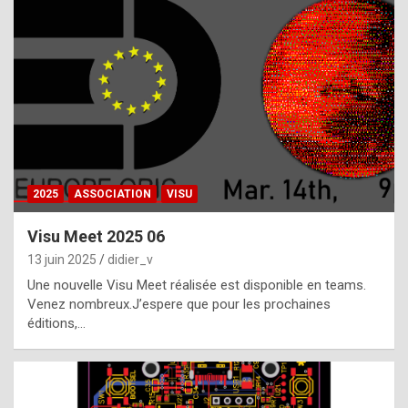
t
h
e
f
a
c
t
2025
ASSOCIATION
VISU
t
h
Visu Meet 2025 06
a
13 juin 2025
didier_v
t
Une nouvelle Visu Meet réalisée est disponible en teams.
t
Venez nombreux.J’espere que pour les prochaines
éditions,…
h
e
b