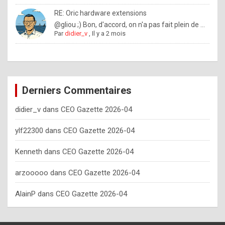
o
RE: Oric hardware extensions
w
@gliou ;) Bon, d'accord, on n'a pas fait plein de ...
Par
didier_v
,
Il y a 2 mois
o
f
t
e
Derniers Commentaires
n
didier_v
dans
CEO Gazette 2026-04
y
o
ylf22300
dans
CEO Gazette 2026-04
u
Kenneth
dans
CEO Gazette 2026-04
s
h
arzooooo
dans
CEO Gazette 2026-04
o
AlainP
dans
CEO Gazette 2026-04
u
l