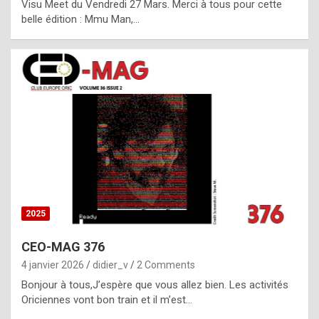
Visu Meet du Vendredi 27 Mars. Merci à tous pour cette
l
belle édition : Mmu Man,…
i
c
a
h
i
s
t
o
r
y
2025
s
CEO-MAG 376
p
4 janvier 2026
didier_v
2 Comments
e
Bonjour à tous,J’espère que vous allez bien. Les activités
c
Oriciennes vont bon train et il m’est…