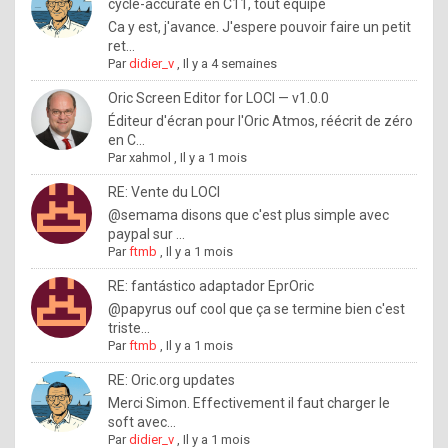
I
cycle-accurate en C11, tout équipé
Ca y est, j'avance. J'espere pouvoir faire un petit
f
ret...
y
Par
didier_v
,
Il y a 4 semaines
o
Oric Screen Editor for LOCI — v1.0.0
u
Éditeur d'écran pour l'Oric Atmos, réécrit de zéro
en C...
w
Par
xahmol
,
Il y a 1 mois
a
RE: Vente du LOCI
n
@semama disons que c'est plus simple avec
paypal sur ...
t
Par
ftmb
,
Il y a 1 mois
t
RE: fantástico adaptador EprOric
o
@papyrus ouf cool que ça se termine bien c'est
k
triste...
Par
ftmb
,
Il y a 1 mois
n
o
RE: Oric.org updates
Merci Simon. Effectivement il faut charger le
w
soft avec...
h
Par
didier_v
,
Il y a 1 mois