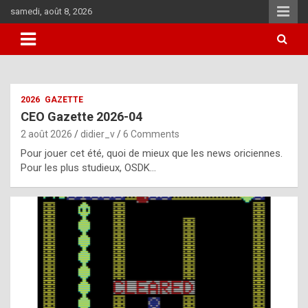
Skip
samedi, août 8, 2026
to
content
i
2026
GAZETTE
t
CEO Gazette 2026-04
r
2 août 2026
didier_v
6 Comments
e
Pour jouer cet été, quoi de mieux que les news oriciennes.
g
Pour les plus studieux, OSDK…
u
l
a
r
l
y
d