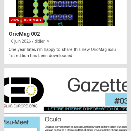
i
ff
2026
ORICMAG
i
c
OricMag 002
u
16 juin 2026
didier_v
l
One year later, i’m happy to share this new OricMag issu.
1st edition has been downloaded…
t
t
o
s
p
o
t
,
a