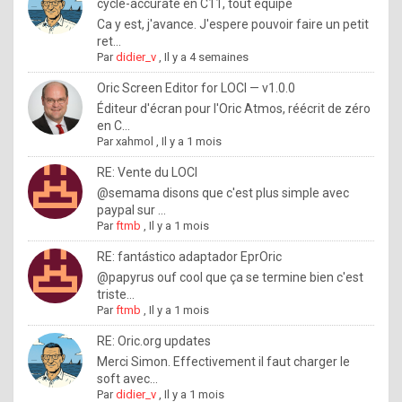
I
cycle-accurate en C11, tout équipé
Ca y est, j'avance. J'espere pouvoir faire un petit
f
ret...
y
Par
didier_v
,
Il y a 4 semaines
o
Oric Screen Editor for LOCI — v1.0.0
u
Éditeur d'écran pour l'Oric Atmos, réécrit de zéro
en C...
w
Par
xahmol
,
Il y a 1 mois
a
RE: Vente du LOCI
n
@semama disons que c'est plus simple avec
paypal sur ...
t
Par
ftmb
,
Il y a 1 mois
t
RE: fantástico adaptador EprOric
o
@papyrus ouf cool que ça se termine bien c'est
k
triste...
Par
ftmb
,
Il y a 1 mois
n
o
RE: Oric.org updates
Merci Simon. Effectivement il faut charger le
w
soft avec...
h
Par
didier_v
,
Il y a 1 mois