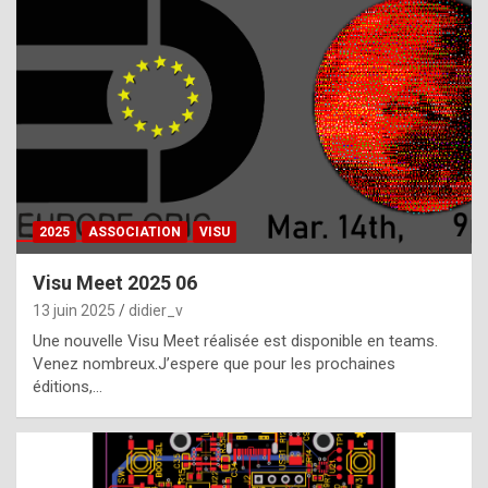
t
h
e
f
a
c
t
2025
ASSOCIATION
VISU
t
h
Visu Meet 2025 06
a
13 juin 2025
didier_v
t
Une nouvelle Visu Meet réalisée est disponible en teams.
t
Venez nombreux.J’espere que pour les prochaines
éditions,…
h
e
b