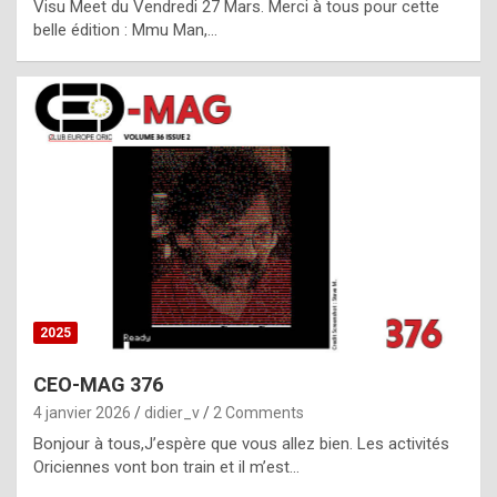
Visu Meet du Vendredi 27 Mars. Merci à tous pour cette
l
belle édition : Mmu Man,…
i
c
a
h
i
s
t
o
r
y
2025
s
CEO-MAG 376
p
4 janvier 2026
didier_v
2 Comments
e
Bonjour à tous,J’espère que vous allez bien. Les activités
c
Oriciennes vont bon train et il m’est…