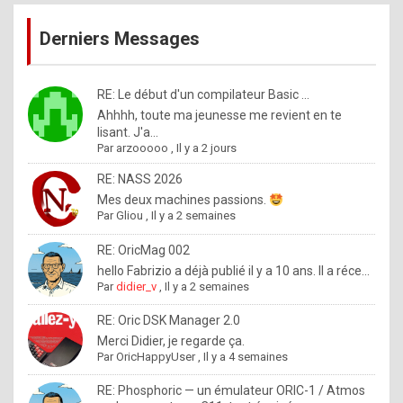
publications
9
Derniers Messages
5
%
m
RE: Le début d'un compilateur Basic ...
Ahhhh, toute ma jeunesse me revient en te
a
lisant. J'a...
d
Par
arzooooo
,
Il y a 2 jours
e
RE: NASS 2026
b
Mes deux machines passions.
Par
Gliou
,
Il y a 2 semaines
y
R
RE: OricMag 002
hello Fabrizio a déjà publié il y a 10 ans. Il a réce...
o
Par
didier_v
,
Il y a 2 semaines
l
RE: Oric DSK Manager 2.0
e
Merci Didier, je regarde ça.
x
Par
OricHappyUser
,
Il y a 4 semaines
.
RE: Phosphoric — un émulateur ORIC-1 / Atmos