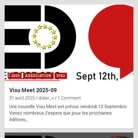
i
a
l
i
s
t
,
i
n
2025
ASSOCIATION
VISU
l
i
Visu Meet 2025-09
g
31 août 2025
didier_v
1 Comment
h
Une nouvelle Visu Meet est prévue vendredi 12 Septembre.
Venez nombreux.J’espere que pour les prochaines
t
éditions,…
o
f