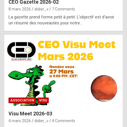
CEO Gazette 2026-02
g
8 mars 2026
didier_v
7 Comments
e
La gazette prend forme petit à petit. L’objectif est d’avoir
n
un résumé des nouveautés pour notre…
u
i
n
e
R
o
l
e
x
ASSOCIATION
VISU
r
Visu Meet 2026-03
e
4 mars 2026
didier_v
4 Comments
p