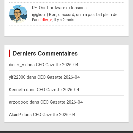
o
RE: Oric hardware extensions
w
@gliou ;) Bon, d'accord, on n'a pas fait plein de ...
Par
didier_v
,
Il y a 2 mois
o
f
t
e
Derniers Commentaires
n
didier_v
dans
CEO Gazette 2026-04
y
o
ylf22300
dans
CEO Gazette 2026-04
u
Kenneth
dans
CEO Gazette 2026-04
s
h
arzooooo
dans
CEO Gazette 2026-04
o
AlainP
dans
CEO Gazette 2026-04
u
l