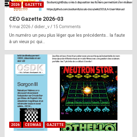
s
2026
GAZETTE
i
CEO Gazette 2026-03
d
9 mai 2026
didier_v
15 Comments
e
Un numéro un peu plus léger que les précédents… la faute
f
à un vieux pc qui…
r
o
m
m
a
y
b
e
b
2026
CEOMAG
GAZETTE
y
a