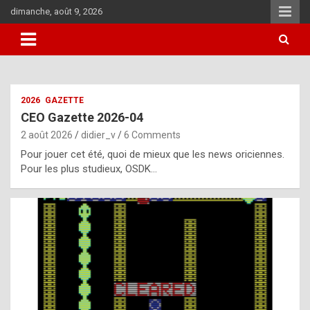
Skip
dimanche, août 9, 2026
to
content
i
2026
GAZETTE
t
CEO Gazette 2026-04
r
2 août 2026
didier_v
6 Comments
e
Pour jouer cet été, quoi de mieux que les news oriciennes.
g
Pour les plus studieux, OSDK…
u
l
a
r
l
y
d