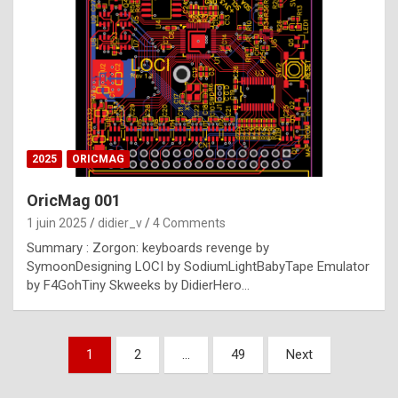
e
s
t
p
h
o
n
2025
ORICMAG
y
OricMag 001
R
1 juin 2025
didier_v
4 Comments
o
Summary : Zorgon: keyboards revenge by
l
SymoonDesigning LOCI by SodiumLightBabyTape Emulator
e
by F4GohTiny Skweeks by DidierHero…
x
a
Pagination
1
2
…
49
Next
r
des
e