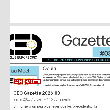
r
l
y
d
i
ff
i
c
u
2026
GAZETTE
l
CEO Gazette 2026-03
t
9 mai 2026
didier_v
15 Comments
t
Un numéro un peu plus léger que les précédents… la