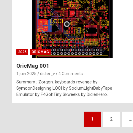
n
u
i
n
e
2025
ORICMAG
R
OricMag 001
o
1 juin 2025
didier_v
4 Comments
l
Summary : Zorgon: keyboards revenge by
e
SymoonDesigning LOCI by SodiumLightBabyTape
Emulator by F4GohTiny Skweeks by DidierHero…
x
r
Pagination
e
1
2
…
des
p