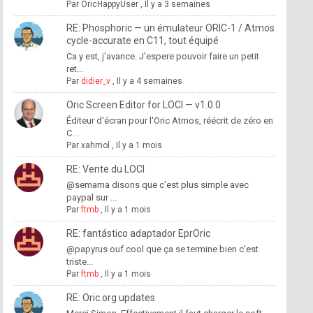
Par
OricHappyUser
,
Il y a 3 semaines
RE: Phosphoric — un émulateur ORIC-1 / Atmos
cycle-accurate en C11, tout équipé
Ca y est, j'avance. J'espere pouvoir faire un petit
ret...
Par
didier_v
,
Il y a 4 semaines
Oric Screen Editor for LOCI — v1.0.0
Éditeur d'écran pour l'Oric Atmos, réécrit de zéro en
C...
Par
xahmol
,
Il y a 1 mois
RE: Vente du LOCI
@semama disons que c'est plus simple avec
paypal sur ...
Par
ftmb
,
Il y a 1 mois
RE: fantástico adaptador EprOric
@papyrus ouf cool que ça se termine bien c'est
triste...
Par
ftmb
,
Il y a 1 mois
RE: Oric.org updates