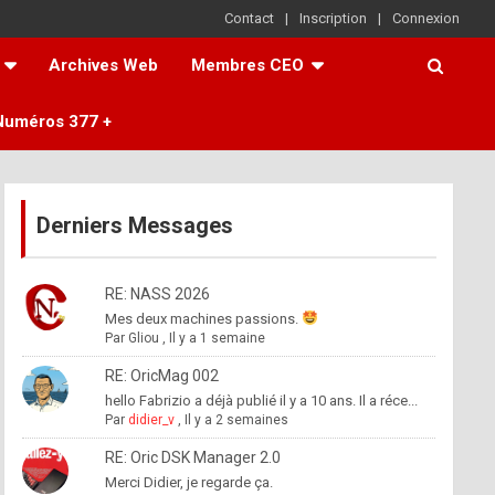
Contact
Inscription
Connexion
Archives Web
Membres CEO
Numéros 377 +
Derniers Messages
RE: NASS 2026
Mes deux machines passions.
Par
Gliou
,
Il y a 1 semaine
RE: OricMag 002
hello Fabrizio a déjà publié il y a 10 ans. Il a réce...
Par
didier_v
,
Il y a 2 semaines
RE: Oric DSK Manager 2.0
Merci Didier, je regarde ça.