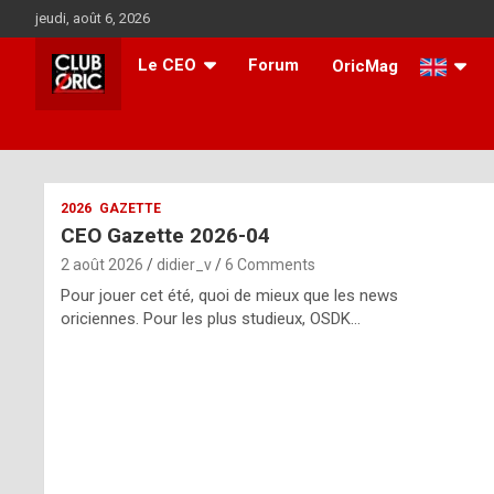
Skip
jeudi, août 6, 2026
to
content
Le CEO
Forum
OricMag
i
2026
GAZETTE
CEO Gazette 2026-04
t
2 août 2026
didier_v
6 Comments
r
Pour jouer cet été, quoi de mieux que les news
e
oriciennes. Pour les plus studieux, OSDK…
g
u
l
a