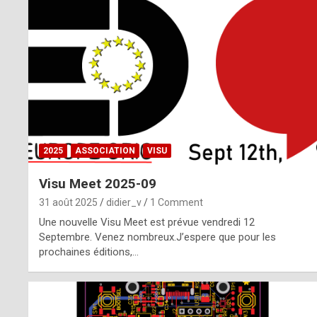
o
m
m
a
y
b
2025
ASSOCIATION
VISU
e
Visu Meet 2025-09
b
31 août 2025
didier_v
1 Comment
y
Une nouvelle Visu Meet est prévue vendredi 12
Septembre. Venez nombreux.J’espere que pour les
a
prochaines éditions,…
g
e