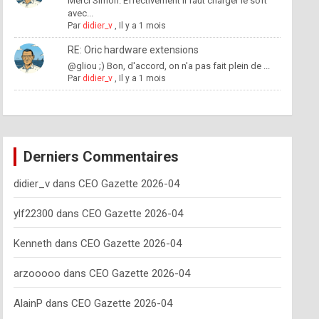
Merci Simon. Effectivement il faut charger le soft
avec...
Par
didier_v
,
Il y a 1 mois
RE: Oric hardware extensions
@gliou ;) Bon, d'accord, on n'a pas fait plein de ...
Par
didier_v
,
Il y a 1 mois
Derniers Commentaires
didier_v
dans
CEO Gazette 2026-04
ylf22300
dans
CEO Gazette 2026-04
Kenneth
dans
CEO Gazette 2026-04
arzooooo
dans
CEO Gazette 2026-04
AlainP
dans
CEO Gazette 2026-04