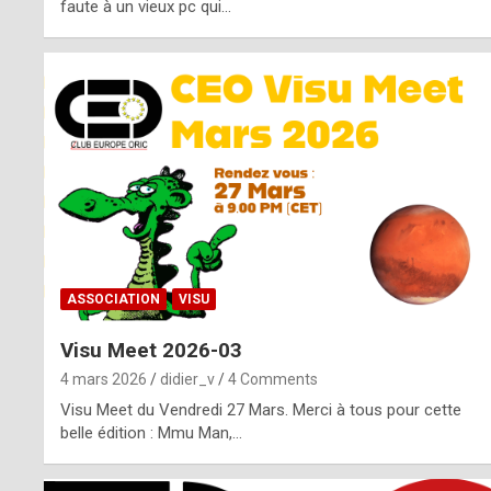
o
faute à un vieux pc qui…
s
p
o
t
,
a
s
ASSOCIATION
VISU
i
Visu Meet 2026-03
d
4 mars 2026
didier_v
4 Comments
e
Visu Meet du Vendredi 27 Mars. Merci à tous pour cette
belle édition : Mmu Man,…
f
r