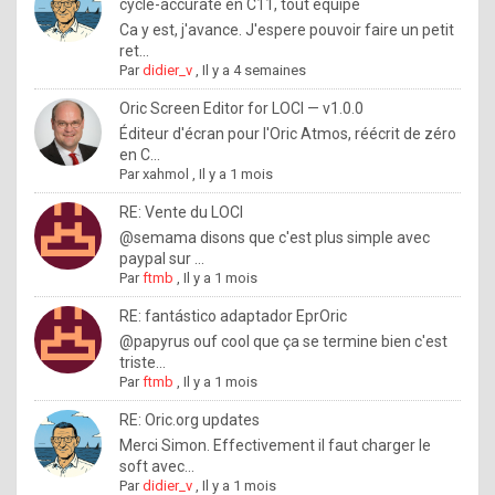
I
cycle-accurate en C11, tout équipé
Ca y est, j'avance. J'espere pouvoir faire un petit
f
ret...
y
Par
didier_v
,
Il y a 4 semaines
o
Oric Screen Editor for LOCI — v1.0.0
u
Éditeur d'écran pour l'Oric Atmos, réécrit de zéro
en C...
w
Par
xahmol
,
Il y a 1 mois
a
RE: Vente du LOCI
n
@semama disons que c'est plus simple avec
paypal sur ...
t
Par
ftmb
,
Il y a 1 mois
t
RE: fantástico adaptador EprOric
o
@papyrus ouf cool que ça se termine bien c'est
k
triste...
Par
ftmb
,
Il y a 1 mois
n
o
RE: Oric.org updates
Merci Simon. Effectivement il faut charger le
w
soft avec...
h
Par
didier_v
,
Il y a 1 mois