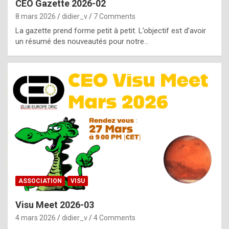
CEO Gazette 2026-02
g
8 mars 2026
didier_v
7 Comments
e
La gazette prend forme petit à petit. L’objectif est d’avoir
n
un résumé des nouveautés pour notre…
u
i
n
e
R
o
l
e
x
ASSOCIATION
VISU
r
Visu Meet 2026-03
e
4 mars 2026
didier_v
4 Comments
p