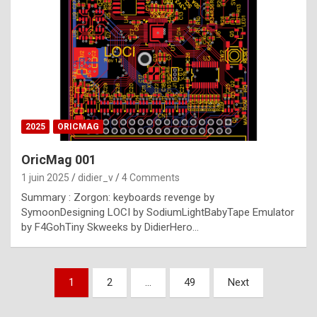
e
s
t
p
h
o
n
2025
ORICMAG
y
OricMag 001
R
1 juin 2025
didier_v
4 Comments
o
Summary : Zorgon: keyboards revenge by
l
SymoonDesigning LOCI by SodiumLightBabyTape Emulator
e
by F4GohTiny Skweeks by DidierHero…
x
a
Pagination
1
2
…
49
Next
r
des
e