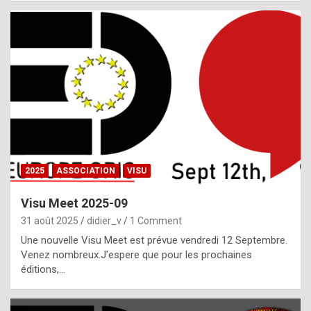
i
a
l
i
s
t
,
i
n
2025
ASSOCIATION
VISU
l
i
Visu Meet 2025-09
g
31 août 2025
didier_v
1 Comment
h
Une nouvelle Visu Meet est prévue vendredi 12 Septembre.
Venez nombreux.J’espere que pour les prochaines
t
éditions,…
o
f