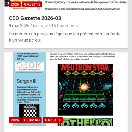
s
2026
GAZETTE
i
CEO Gazette 2026-03
d
9 mai 2026
didier_v
15 Comments
e
Un numéro un peu plus léger que les précédents… la faute
f
à un vieux pc qui…
r
o
m
m
a
y
b
e
b
2026
CEOMAG
GAZETTE
y
a