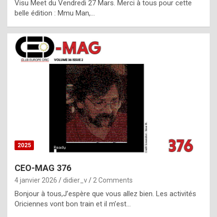
Visu Meet du Vendredi 27 Mars. Merci à tous pour cette
l
belle édition : Mmu Man,…
i
c
a
h
i
s
t
o
r
y
2025
s
CEO-MAG 376
p
4 janvier 2026
didier_v
2 Comments
e
Bonjour à tous,J’espère que vous allez bien. Les activités
c
Oriciennes vont bon train et il m’est…