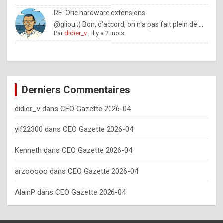
o
RE: Oric hardware extensions
w
@gliou ;) Bon, d'accord, on n'a pas fait plein de ...
Par
didier_v
,
Il y a 2 mois
o
f
t
e
Derniers Commentaires
n
didier_v
dans
CEO Gazette 2026-04
y
o
ylf22300
dans
CEO Gazette 2026-04
u
Kenneth
dans
CEO Gazette 2026-04
s
h
arzooooo
dans
CEO Gazette 2026-04
o
AlainP
dans
CEO Gazette 2026-04
u
l