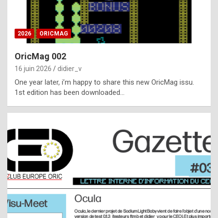
i
ff
2026
ORICMAG
i
c
OricMag 002
u
16 juin 2026
didier_v
l
One year later, i’m happy to share this new OricMag issu.
1st edition has been downloaded…
t
t
o
s
p
o
t
,
a