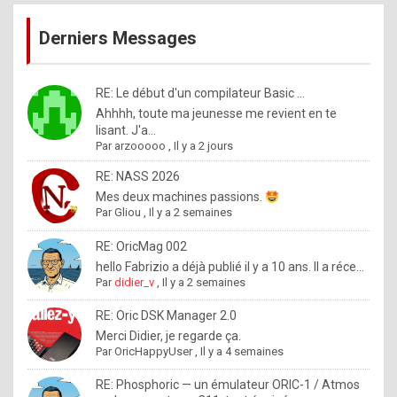
publications
9
Derniers Messages
5
%
m
RE: Le début d'un compilateur Basic ...
Ahhhh, toute ma jeunesse me revient en te
a
lisant. J'a...
d
Par
arzooooo
,
Il y a 2 jours
e
RE: NASS 2026
b
Mes deux machines passions.
Par
Gliou
,
Il y a 2 semaines
y
R
RE: OricMag 002
hello Fabrizio a déjà publié il y a 10 ans. Il a réce...
o
Par
didier_v
,
Il y a 2 semaines
l
RE: Oric DSK Manager 2.0
e
Merci Didier, je regarde ça.
x
Par
OricHappyUser
,
Il y a 4 semaines
.
RE: Phosphoric — un émulateur ORIC-1 / Atmos