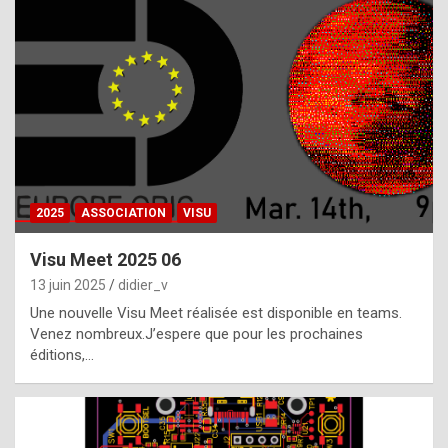
t
h
e
f
a
c
t
2025
ASSOCIATION
VISU
t
h
Visu Meet 2025 06
a
13 juin 2025
didier_v
t
Une nouvelle Visu Meet réalisée est disponible en teams.
t
Venez nombreux.J’espere que pour les prochaines
éditions,…
h
e
b