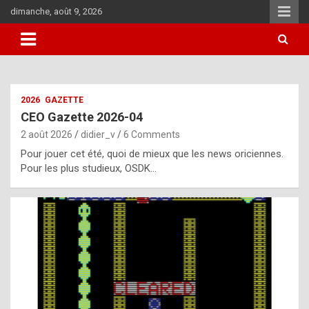
Skip
dimanche, août 9, 2026
to
content
i
2026
GAZETTE
t
CEO Gazette 2026-04
r
2 août 2026
didier_v
6 Comments
e
Pour jouer cet été, quoi de mieux que les news oriciennes.
g
Pour les plus studieux, OSDK…
u
l
a
r
l
y
d