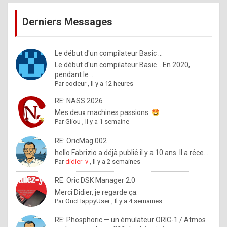
publications
9
Derniers Messages
5
%
m
Le début d'un compilateur Basic ...
Le début d'un compilateur Basic ...En 2020,
a
pendant le ...
d
Par
codeur
,
Il y a 12 heures
e
RE: NASS 2026
b
Mes deux machines passions.
Par
Gliou
,
Il y a 1 semaine
y
R
RE: OricMag 002
hello Fabrizio a déjà publié il y a 10 ans. Il a réce...
o
Par
didier_v
,
Il y a 2 semaines
l
RE: Oric DSK Manager 2.0
e
Merci Didier, je regarde ça.
x
Par
OricHappyUser
,
Il y a 4 semaines
.
RE: Phosphoric — un émulateur ORIC-1 / Atmos