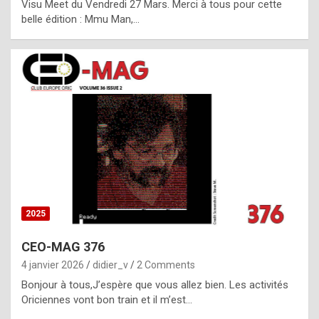
Visu Meet du Vendredi 27 Mars. Merci à tous pour cette
l
belle édition : Mmu Man,…
i
c
a
h
i
s
t
o
r
y
2025
s
CEO-MAG 376
p
4 janvier 2026
didier_v
2 Comments
e
Bonjour à tous,J’espère que vous allez bien. Les activités
c
Oriciennes vont bon train et il m’est…