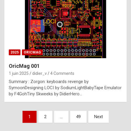
e
s
t
p
h
o
n
2025
ORICMAG
y
OricMag 001
R
1 juin 2025
didier_v
4 Comments
o
Summary : Zorgon: keyboards revenge by
l
SymoonDesigning LOCI by SodiumLightBabyTape Emulator
e
by F4GohTiny Skweeks by DidierHero…
x
a
Pagination
1
2
…
49
Next
r
des
e