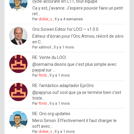
I
cycle-accurate en C11, tout équipé
Ca y est, j'avance. J'espere pouvoir faire un petit
f
ret...
y
Par
didier_v
,
Il y a 4 semaines
o
Oric Screen Editor for LOCI — v1.0.0
u
Éditeur d'écran pour l'Oric Atmos, réécrit de zéro
en C...
w
Par
xahmol
,
Il y a 1 mois
a
RE: Vente du LOCI
n
@semama disons que c'est plus simple avec
paypal sur ...
t
Par
ftmb
,
Il y a 1 mois
t
RE: fantástico adaptador EprOric
o
@papyrus ouf cool que ça se termine bien c'est
k
triste...
Par
ftmb
,
Il y a 1 mois
n
o
RE: Oric.org updates
Merci Simon. Effectivement il faut charger le
w
soft avec...
h
Par
didier_v
,
Il y a 1 mois