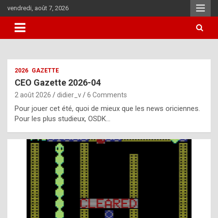
Skip
vendredi, août 7, 2026
to
content
i
2026
GAZETTE
t
CEO Gazette 2026-04
r
2 août 2026
didier_v
6 Comments
e
Pour jouer cet été, quoi de mieux que les news oriciennes.
g
Pour les plus studieux, OSDK…
u
l
a
r
l
y
d