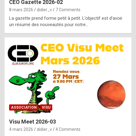
CEO Gazette 2026-02
g
8 mars 2026
didier_v
7 Comments
e
La gazette prend forme petit à petit. L’objectif est d’avoir
n
un résumé des nouveautés pour notre…
u
i
n
e
R
o
l
e
x
ASSOCIATION
VISU
r
Visu Meet 2026-03
e
4 mars 2026
didier_v
4 Comments
p