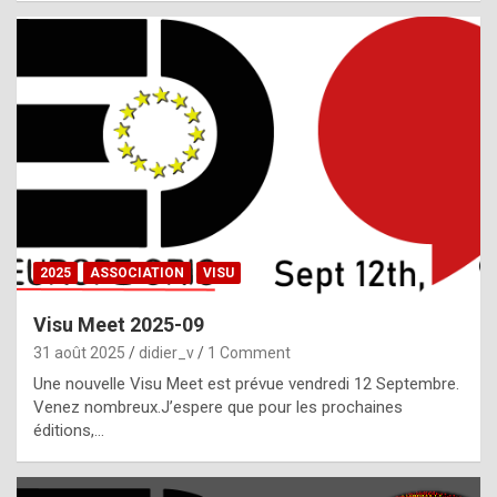
i
a
l
i
s
t
,
i
n
2025
ASSOCIATION
VISU
l
i
Visu Meet 2025-09
g
31 août 2025
didier_v
1 Comment
h
Une nouvelle Visu Meet est prévue vendredi 12 Septembre.
Venez nombreux.J’espere que pour les prochaines
t
éditions,…
o
f