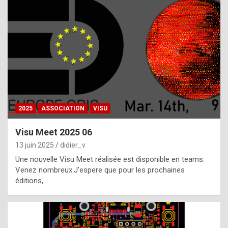
t
h
e
f
a
c
t
2025
ASSOCIATION
VISU
t
h
Visu Meet 2025 06
a
13 juin 2025
didier_v
t
Une nouvelle Visu Meet réalisée est disponible en teams.
t
Venez nombreux.J’espere que pour les prochaines
éditions,…
h
e
b