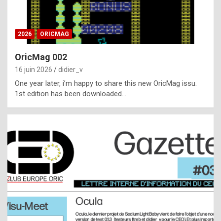
i
ff
2026
ORICMAG
i
c
OricMag 002
u
16 juin 2026
didier_v
l
One year later, i’m happy to share this new OricMag issu.
1st edition has been downloaded…
t
t
o
s
p
o
t
,
a