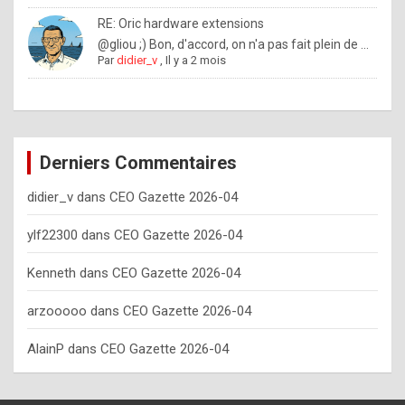
o
RE: Oric hardware extensions
w
@gliou ;) Bon, d'accord, on n'a pas fait plein de ...
Par
didier_v
,
Il y a 2 mois
o
f
t
e
Derniers Commentaires
n
didier_v
dans
CEO Gazette 2026-04
y
o
ylf22300
dans
CEO Gazette 2026-04
u
Kenneth
dans
CEO Gazette 2026-04
s
h
arzooooo
dans
CEO Gazette 2026-04
o
AlainP
dans
CEO Gazette 2026-04
u
l