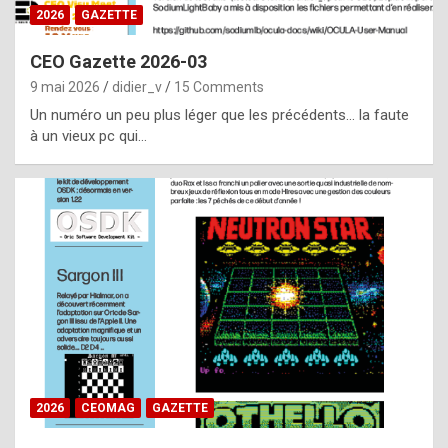
s
2026
GAZETTE
i
CEO Gazette 2026-03
d
9 mai 2026
didier_v
15 Comments
e
Un numéro un peu plus léger que les précédents… la faute
f
à un vieux pc qui…
r
o
m
m
a
y
b
e
b
2026
CEOMAG
GAZETTE
y
a