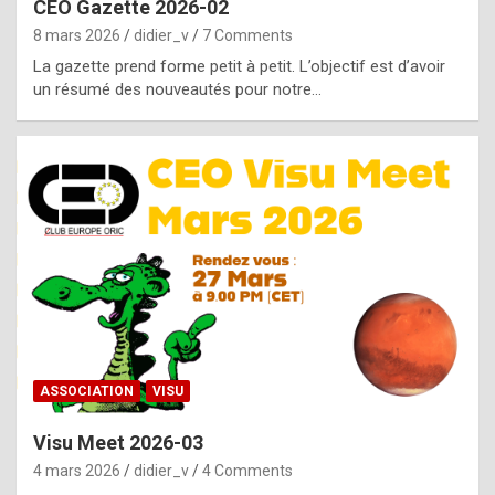
CEO Gazette 2026-02
g
8 mars 2026
didier_v
7 Comments
e
La gazette prend forme petit à petit. L’objectif est d’avoir
n
un résumé des nouveautés pour notre…
u
i
n
e
R
o
l
e
x
ASSOCIATION
VISU
r
Visu Meet 2026-03
e
4 mars 2026
didier_v
4 Comments
p