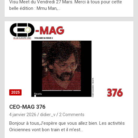
Visu Meet du Vendredi 27 Mars. Merci à tous pour cette
l
belle édition : Mmu Man,…
i
c
a
h
i
s
t
o
r
y
2025
s
CEO-MAG 376
p
4 janvier 2026
didier_v
2 Comments
e
Bonjour à tous,J’espère que vous allez bien. Les activités
c
Oriciennes vont bon train et il m’est…