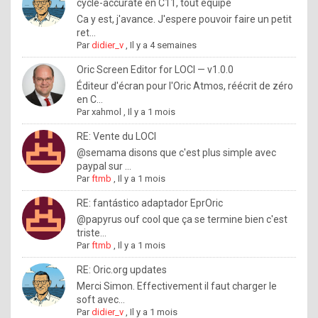
I
cycle-accurate en C11, tout équipé
Ca y est, j'avance. J'espere pouvoir faire un petit
f
ret...
y
Par
didier_v
,
Il y a 4 semaines
o
Oric Screen Editor for LOCI — v1.0.0
u
Éditeur d'écran pour l'Oric Atmos, réécrit de zéro
en C...
w
Par
xahmol
,
Il y a 1 mois
a
RE: Vente du LOCI
n
@semama disons que c'est plus simple avec
paypal sur ...
t
Par
ftmb
,
Il y a 1 mois
t
RE: fantástico adaptador EprOric
o
@papyrus ouf cool que ça se termine bien c'est
k
triste...
Par
ftmb
,
Il y a 1 mois
n
o
RE: Oric.org updates
Merci Simon. Effectivement il faut charger le
w
soft avec...
h
Par
didier_v
,
Il y a 1 mois