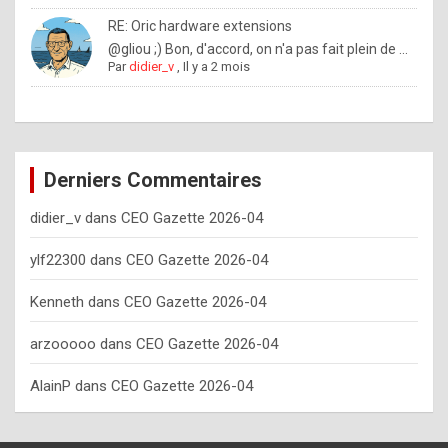
o
RE: Oric hardware extensions
w
@gliou ;) Bon, d'accord, on n'a pas fait plein de ...
Par
didier_v
,
Il y a 2 mois
o
f
t
e
Derniers Commentaires
n
didier_v
dans
CEO Gazette 2026-04
y
o
ylf22300
dans
CEO Gazette 2026-04
u
Kenneth
dans
CEO Gazette 2026-04
s
h
arzooooo
dans
CEO Gazette 2026-04
o
AlainP
dans
CEO Gazette 2026-04
u
l