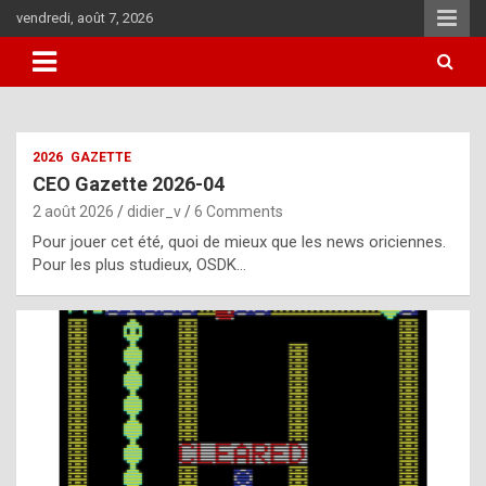
Skip
vendredi, août 7, 2026
to
content
i
2026
GAZETTE
t
CEO Gazette 2026-04
r
2 août 2026
didier_v
6 Comments
e
Pour jouer cet été, quoi de mieux que les news oriciennes.
g
Pour les plus studieux, OSDK…
u
l
a
r
l
y
d