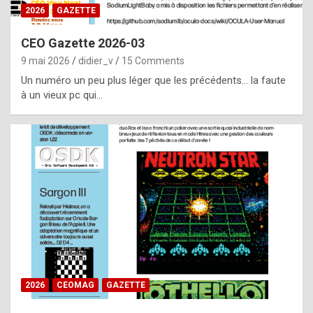
s
2026
GAZETTE
i
CEO Gazette 2026-03
d
9 mai 2026
didier_v
15 Comments
e
Un numéro un peu plus léger que les précédents… la faute
f
à un vieux pc qui…
r
o
m
m
a
y
b
e
b
2026
CEOMAG
GAZETTE
y
a