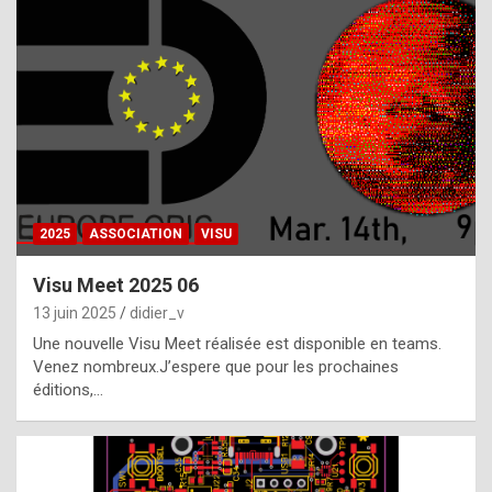
t
h
e
f
a
c
t
2025
ASSOCIATION
VISU
t
h
Visu Meet 2025 06
a
13 juin 2025
didier_v
t
Une nouvelle Visu Meet réalisée est disponible en teams.
t
Venez nombreux.J’espere que pour les prochaines
éditions,…
h
e
b