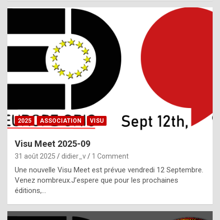
i
a
l
i
s
t
,
i
n
2025
ASSOCIATION
VISU
l
i
Visu Meet 2025-09
g
31 août 2025
didier_v
1 Comment
h
Une nouvelle Visu Meet est prévue vendredi 12 Septembre.
Venez nombreux.J’espere que pour les prochaines
t
éditions,…
o
f