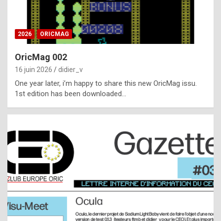
i
ff
2026
ORICMAG
i
c
OricMag 002
u
16 juin 2026
didier_v
l
One year later, i’m happy to share this new OricMag issu.
1st edition has been downloaded…
t
t
o
s
p
o
t
,
a