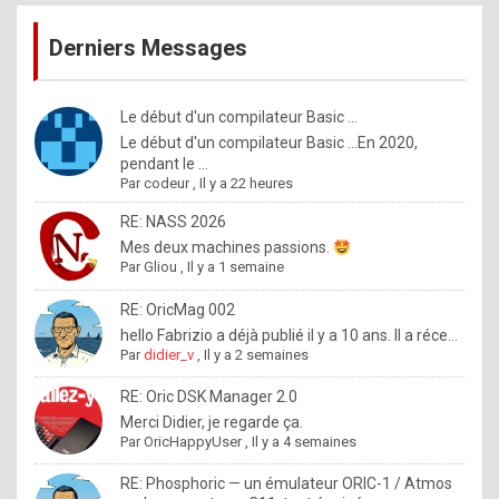
publications
9
Derniers Messages
5
%
m
Le début d'un compilateur Basic ...
Le début d'un compilateur Basic ...En 2020,
a
pendant le ...
d
Par
codeur
,
Il y a 22 heures
e
RE: NASS 2026
b
Mes deux machines passions.
Par
Gliou
,
Il y a 1 semaine
y
R
RE: OricMag 002
hello Fabrizio a déjà publié il y a 10 ans. Il a réce...
o
Par
didier_v
,
Il y a 2 semaines
l
RE: Oric DSK Manager 2.0
e
Merci Didier, je regarde ça.
x
Par
OricHappyUser
,
Il y a 4 semaines
.
RE: Phosphoric — un émulateur ORIC-1 / Atmos