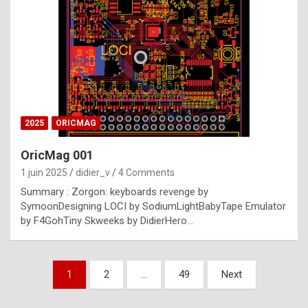
e
s
t
p
h
o
n
2025
ORICMAG
y
OricMag 001
R
1 juin 2025
didier_v
4 Comments
o
Summary : Zorgon: keyboards revenge by
l
SymoonDesigning LOCI by SodiumLightBabyTape Emulator
e
by F4GohTiny Skweeks by DidierHero…
x
a
Pagination
1
2
…
49
Next
r
des
e