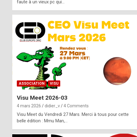
o
faute à un vieux pc qui…
s
p
o
t
,
a
s
ASSOCIATION
VISU
i
Visu Meet 2026-03
d
4 mars 2026
didier_v
4 Comments
e
Visu Meet du Vendredi 27 Mars. Merci à tous pour cette
belle édition : Mmu Man,…
f
r