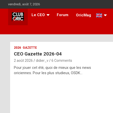
Skip
vendredi, août 7, 2026
to
content
Le CEO
Forum
OricMag
i
2026
GAZETTE
CEO Gazette 2026-04
t
2 août 2026
didier_v
6 Comments
r
Pour jouer cet été, quoi de mieux que les news
e
oriciennes. Pour les plus studieux, OSDK…
g
u
l
a