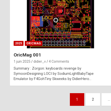
n
u
i
n
e
2025
ORICMAG
R
OricMag 001
o
1 juin 2025
didier_v
4 Comments
l
Summary : Zorgon: keyboards revenge by
e
SymoonDesigning LOCI by SodiumLightBabyTape
Emulator by F4GohTiny Skweeks by DidierHero…
x
r
Pagination
e
1
2
…
des
p