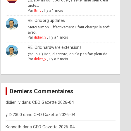
@papyrus ouf cool que ça se termine bien c'est
triste...
Par
ftmb
,
Il y a 1 mois
RE: Oric.org updates
Merci Simon. Effectivement il faut charger le soft
avec...
Par
didier_v
,
Il y a 1 mois
RE: Oric hardware extensions
@gliou ;) Bon, d'accord, on n'a pas fait plein de ...
Par
didier_v
,
Il y a 2 mois
Derniers Commentaires
didier_v
dans
CEO Gazette 2026-04
ylf22300
dans
CEO Gazette 2026-04
Kenneth
dans
CEO Gazette 2026-04