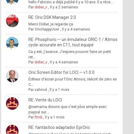
hello Fabrizio a déjà publié il y a 10 ans. Il a réce...
Par
didier_v
,
Il y a 2 semaines
RE: Oric DSK Manager 2.0
Merci Didier, je regarde ça.
Par
OricHappyUser
,
Il y a 4 semaines
RE: Phosphoric — un émulateur ORIC-1 / Atmos
cycle-accurate en C11, tout équipé
Ca y est, j'avance. J'espere pouvoir faire un petit
ret...
Par
didier_v
,
Il y a 4 semaines
Oric Screen Editor for LOCI — v1.0.0
Éditeur d'écran pour l'Oric Atmos, réécrit de zéro en
C...
Par
xahmol
,
Il y a 1 mois
RE: Vente du LOCI
@semama disons que c'est plus simple avec
paypal sur ...
Par
ftmb
,
Il y a 1 mois
RE: fantástico adaptador EprOric