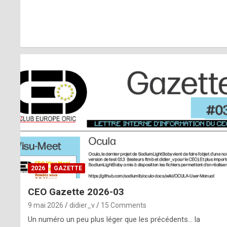
r
l
y
d
i
ff
i
c
u
2026
GAZETTE
l
CEO Gazette 2026-03
t
9 mai 2026
didier_v
15 Comments
t
Un numéro un peu plus léger que les précédents… la