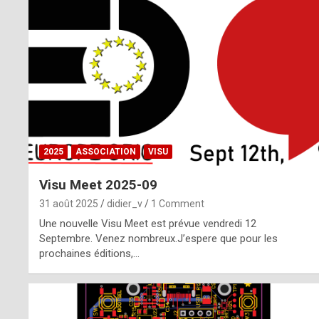
o
m
m
a
y
b
2025
ASSOCIATION
VISU
e
Visu Meet 2025-09
b
31 août 2025
didier_v
1 Comment
y
Une nouvelle Visu Meet est prévue vendredi 12
Septembre. Venez nombreux.J’espere que pour les
a
prochaines éditions,…
g
e