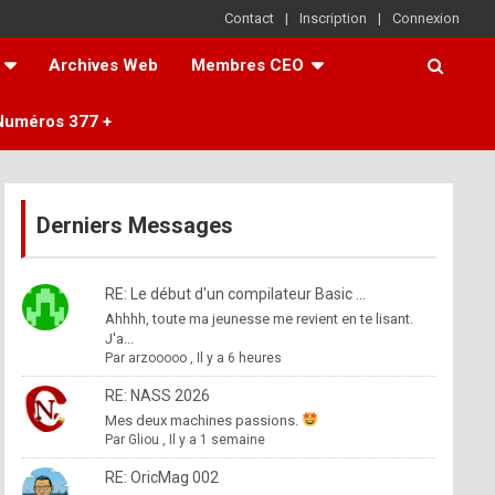
Contact
Inscription
Connexion
Archives Web
Membres CEO
Numéros 377 +
Derniers Messages
RE: Le début d'un compilateur Basic ...
Ahhhh, toute ma jeunesse me revient en te lisant.
J'a...
Par
arzooooo
,
Il y a 6 heures
RE: NASS 2026
Mes deux machines passions.
Par
Gliou
,
Il y a 1 semaine
RE: OricMag 002