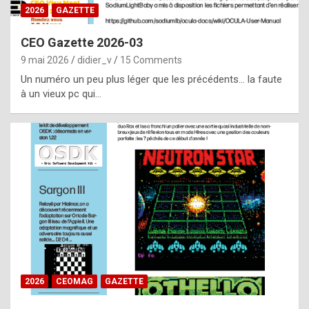
s
2026
GAZETTE
i
CEO Gazette 2026-03
d
9 mai 2026
didier_v
15 Comments
e
Un numéro un peu plus léger que les précédents… la faute
f
à un vieux pc qui…
r
o
m
m
a
y
b
e
b
2026
CEOMAG
GAZETTE
y
a