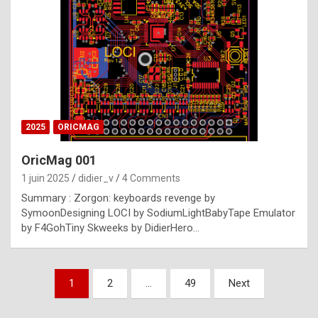
e
s
t
p
h
o
n
2025
ORICMAG
y
OricMag 001
R
1 juin 2025
didier_v
4 Comments
o
Summary : Zorgon: keyboards revenge by
l
SymoonDesigning LOCI by SodiumLightBabyTape Emulator
e
by F4GohTiny Skweeks by DidierHero…
x
a
Pagination
1
2
…
49
Next
r
des
e