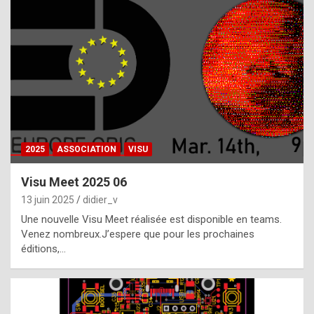
t
h
e
f
a
c
t
2025
ASSOCIATION
VISU
t
h
Visu Meet 2025 06
a
13 juin 2025
didier_v
t
Une nouvelle Visu Meet réalisée est disponible en teams.
t
Venez nombreux.J’espere que pour les prochaines
éditions,…
h
e
b