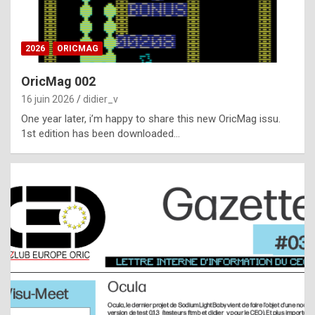
i
ff
2026
ORICMAG
i
c
OricMag 002
u
16 juin 2026
didier_v
l
One year later, i’m happy to share this new OricMag issu.
1st edition has been downloaded…
t
t
o
s
p
o
t
,
a