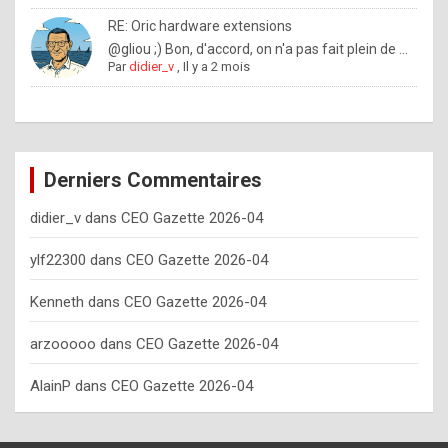
o
RE: Oric hardware extensions
w
@gliou ;) Bon, d'accord, on n'a pas fait plein de ...
Par
didier_v
,
Il y a 2 mois
o
f
t
e
Derniers Commentaires
n
didier_v
dans
CEO Gazette 2026-04
y
o
ylf22300
dans
CEO Gazette 2026-04
u
Kenneth
dans
CEO Gazette 2026-04
s
h
arzooooo
dans
CEO Gazette 2026-04
o
AlainP
dans
CEO Gazette 2026-04
u
l