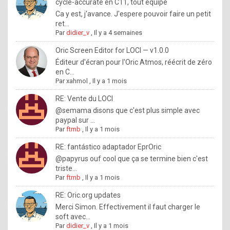
I
cycle-accurate en C11, tout équipé
Ca y est, j'avance. J'espere pouvoir faire un petit
f
ret...
y
Par
didier_v
,
Il y a 4 semaines
o
Oric Screen Editor for LOCI — v1.0.0
u
Éditeur d'écran pour l'Oric Atmos, réécrit de zéro
en C...
w
Par
xahmol
,
Il y a 1 mois
a
RE: Vente du LOCI
n
@semama disons que c'est plus simple avec
paypal sur ...
t
Par
ftmb
,
Il y a 1 mois
t
RE: fantástico adaptador EprOric
o
@papyrus ouf cool que ça se termine bien c'est
k
triste...
Par
ftmb
,
Il y a 1 mois
n
o
RE: Oric.org updates
Merci Simon. Effectivement il faut charger le
w
soft avec...
h
Par
didier_v
,
Il y a 1 mois