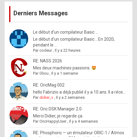
publications
9
Derniers Messages
5
%
m
Le début d'un compilateur Basic ...
Le début d'un compilateur Basic ...En 2020,
a
pendant le ...
d
Par
codeur
,
Il y a 22 heures
e
RE: NASS 2026
b
Mes deux machines passions.
Par
Gliou
,
Il y a 1 semaine
y
R
RE: OricMag 002
hello Fabrizio a déjà publié il y a 10 ans. Il a réce...
o
Par
didier_v
,
Il y a 2 semaines
l
RE: Oric DSK Manager 2.0
e
Merci Didier, je regarde ça.
x
Par
OricHappyUser
,
Il y a 4 semaines
.
RE: Phosphoric — un émulateur ORIC-1 / Atmos