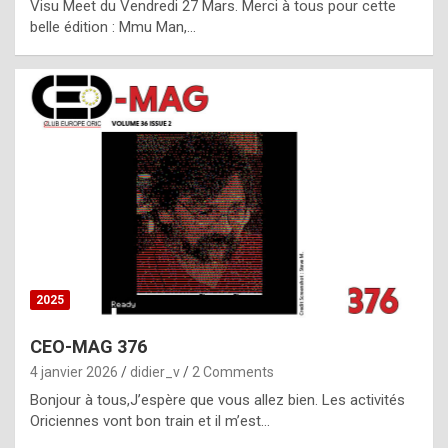
Visu Meet du Vendredi 27 Mars. Merci à tous pour cette
l
belle édition : Mmu Man,…
i
c
a
h
i
s
t
o
r
y
2025
s
CEO-MAG 376
p
4 janvier 2026
didier_v
2 Comments
e
Bonjour à tous,J’espère que vous allez bien. Les activités
c
Oriciennes vont bon train et il m’est…