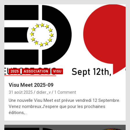
i
a
l
i
s
t
,
i
n
2025
ASSOCIATION
VISU
l
i
Visu Meet 2025-09
g
31 août 2025
didier_v
1 Comment
h
Une nouvelle Visu Meet est prévue vendredi 12 Septembre.
Venez nombreux.J’espere que pour les prochaines
t
éditions,…
o
f