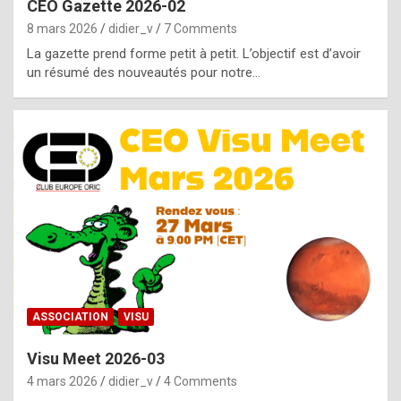
CEO Gazette 2026-02
g
8 mars 2026
didier_v
7 Comments
e
La gazette prend forme petit à petit. L’objectif est d’avoir
n
un résumé des nouveautés pour notre…
u
i
n
e
R
o
l
e
x
ASSOCIATION
VISU
r
Visu Meet 2026-03
e
4 mars 2026
didier_v
4 Comments
p