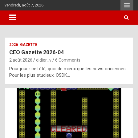
Skip
vendredi, août 7, 2026
to
content
i
2026
GAZETTE
t
CEO Gazette 2026-04
r
2 août 2026
didier_v
6 Comments
e
Pour jouer cet été, quoi de mieux que les news oriciennes.
g
Pour les plus studieux, OSDK…
u
l
a
r
l
y
d