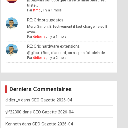
@papyrus ouf cool que ça se termine bien c'est
triste...
Par
ftmb
,
Il y a 1 mois
RE: Oric.org updates
Merci Simon. Effectivement il faut charger le soft
avec...
Par
didier_v
,
Il y a 1 mois
RE: Oric hardware extensions
@gliou ;) Bon, d'accord, on n'a pas fait plein de ...
Par
didier_v
,
Il y a 2 mois
Derniers Commentaires
didier_v
dans
CEO Gazette 2026-04
ylf22300
dans
CEO Gazette 2026-04
Kenneth
dans
CEO Gazette 2026-04