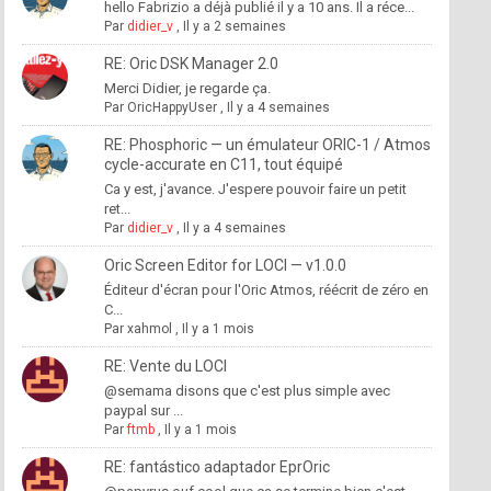
hello Fabrizio a déjà publié il y a 10 ans. Il a réce...
Par
didier_v
,
Il y a 2 semaines
RE: Oric DSK Manager 2.0
Merci Didier, je regarde ça.
Par
OricHappyUser
,
Il y a 4 semaines
RE: Phosphoric — un émulateur ORIC-1 / Atmos
cycle-accurate en C11, tout équipé
Ca y est, j'avance. J'espere pouvoir faire un petit
ret...
Par
didier_v
,
Il y a 4 semaines
Oric Screen Editor for LOCI — v1.0.0
Éditeur d'écran pour l'Oric Atmos, réécrit de zéro en
C...
Par
xahmol
,
Il y a 1 mois
RE: Vente du LOCI
@semama disons que c'est plus simple avec
paypal sur ...
Par
ftmb
,
Il y a 1 mois
RE: fantástico adaptador EprOric