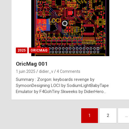
n
u
i
n
e
2025
ORICMAG
R
OricMag 001
o
1 juin 2025
didier_v
4 Comments
l
Summary : Zorgon: keyboards revenge by
e
SymoonDesigning LOCI by SodiumLightBabyTape
Emulator by F4GohTiny Skweeks by DidierHero…
x
r
Pagination
e
1
2
…
des
p