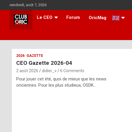
Skip
vendredi, août 7, 2026
to
content
Le CEO
Forum
OricMag
i
2026
GAZETTE
CEO Gazette 2026-04
t
2 août 2026
didier_v
6 Comments
r
Pour jouer cet été, quoi de mieux que les news
e
oriciennes. Pour les plus studieux, OSDK…
g
u
l
a