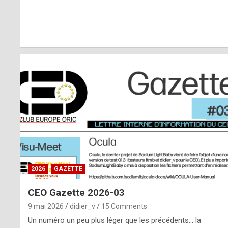
r
l
y
d
i
ff
i
c
u
2026
GAZETTE
l
CEO Gazette 2026-03
t
9 mai 2026
didier_v
15 Comments
t
Un numéro un peu plus léger que les précédents… la