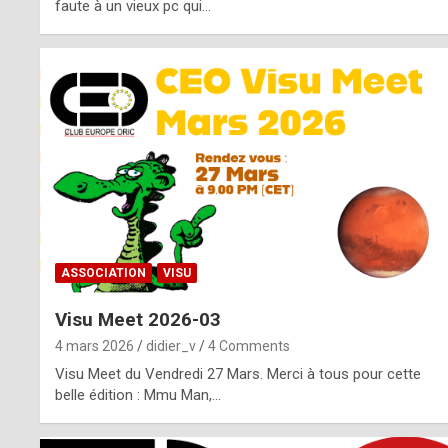
o
faute à un vieux pc qui…
s
p
o
t
,
a
s
ASSOCIATION
VISU
i
Visu Meet 2026-03
d
4 mars 2026
didier_v
4 Comments
e
Visu Meet du Vendredi 27 Mars. Merci à tous pour cette
belle édition : Mmu Man,…
f
r