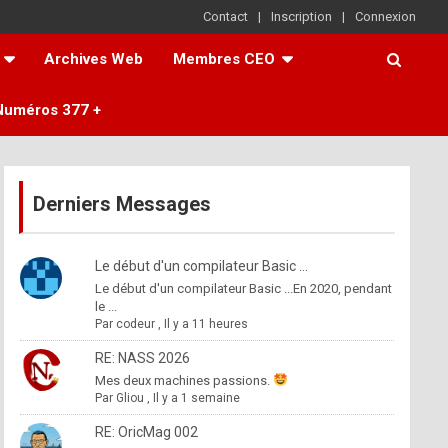
Contact
Inscription
Connexion
Archives Web
Membres CEO
Numéros 377 +
Derniers Messages
Le début d'un compilateur Basic ...
Le début d'un compilateur Basic ...En 2020, pendant
le ...
Par
codeur
,
Il y a 11 heures
RE: NASS 2026
Mes deux machines passions.
Par
Gliou
,
Il y a 1 semaine
RE: OricMag 002