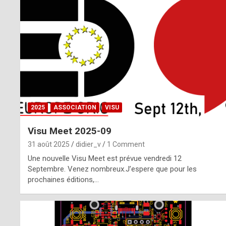
o
m
m
a
y
b
2025
ASSOCIATION
VISU
e
Visu Meet 2025-09
b
31 août 2025
didier_v
1 Comment
y
Une nouvelle Visu Meet est prévue vendredi 12
Septembre. Venez nombreux.J’espere que pour les
a
prochaines éditions,…
g
e