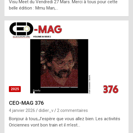
Visu Meet du Vendredi 27 Mars. Merci à tous pour cette
l
belle édition : Mmu Man,…
i
c
a
h
i
s
t
o
r
y
2025
s
CEO-MAG 376
p
4 janvier 2026
didier_v
2 commentaires
e
Bonjour à tous,J’espère que vous allez bien. Les activités
c
Oriciennes vont bon train et il m’est…