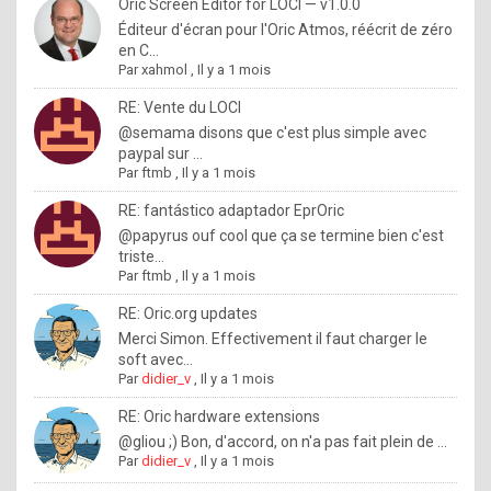
I
Oric Screen Editor for LOCI — v1.0.0
Éditeur d'écran pour l'Oric Atmos, réécrit de zéro
f
en C...
y
Par
xahmol
,
Il y a 1 mois
o
RE: Vente du LOCI
u
@semama disons que c'est plus simple avec
paypal sur ...
w
Par
ftmb
,
Il y a 1 mois
a
RE: fantástico adaptador EprOric
n
@papyrus ouf cool que ça se termine bien c'est
triste...
t
Par
ftmb
,
Il y a 1 mois
t
RE: Oric.org updates
o
Merci Simon. Effectivement il faut charger le
k
soft avec...
Par
didier_v
,
Il y a 1 mois
n
o
RE: Oric hardware extensions
@gliou ;) Bon, d'accord, on n'a pas fait plein de ...
w
Par
didier_v
,
Il y a 1 mois
h