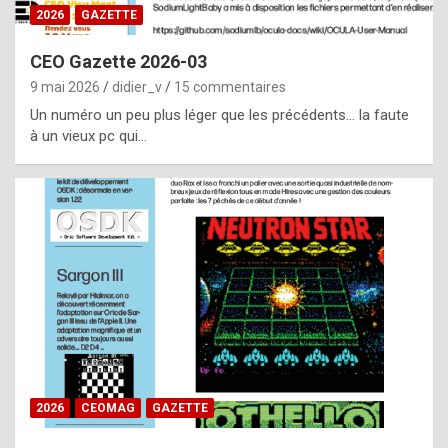
s
2026
GAZETTE
i
CEO Gazette 2026-03
d
9 mai 2026
didier_v
15 commentaires
e
Un numéro un peu plus léger que les précédents… la faute
f
à un vieux pc qui…
r
o
m
m
a
y
b
e
b
2026
CEOMAG
GAZETTE
y
a