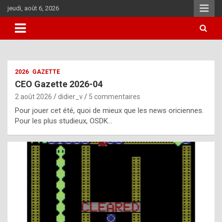
Aller
jeudi, août 6, 2026
au
contenu
i
2026
GAZETTE
t
CEO Gazette 2026-04
r
2 août 2026
didier_v
5 commentaires
e
Pour jouer cet été, quoi de mieux que les news oriciennes.
g
Pour les plus studieux, OSDK…
u
l
a
r
l
y
d