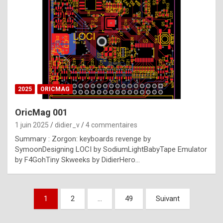
e
s
t
p
h
o
n
2025
ORICMAG
y
OricMag 001
R
1 juin 2025
didier_v
4 commentaires
o
Summary : Zorgon: keyboards revenge by
l
SymoonDesigning LOCI by SodiumLightBabyTape Emulator
e
by F4GohTiny Skweeks by DidierHero…
x
a
Pagination
1
2
…
49
Suivant
r
des
e