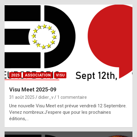
i
a
l
i
s
t
,
i
n
2025
ASSOCIATION
VISU
l
i
Visu Meet 2025-09
g
31 août 2025
didier_v
1 commentaire
h
Une nouvelle Visu Meet est prévue vendredi 12 Septembre.
Venez nombreux.J’espere que pour les prochaines
t
éditions,…
o
f