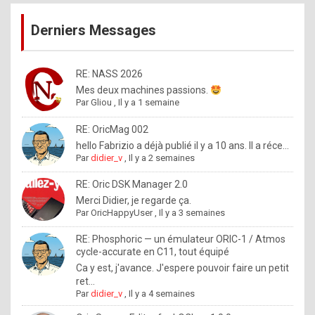
publications
9
Derniers Messages
5
%
m
RE: NASS 2026
Mes deux machines passions.
a
Par
Gliou
,
Il y a 1 semaine
d
RE: OricMag 002
e
hello Fabrizio a déjà publié il y a 10 ans. Il a réce...
b
Par
didier_v
,
Il y a 2 semaines
y
RE: Oric DSK Manager 2.0
R
Merci Didier, je regarde ça.
Par
OricHappyUser
,
Il y a 3 semaines
o
l
RE: Phosphoric — un émulateur ORIC-1 / Atmos
cycle-accurate en C11, tout équipé
e
Ca y est, j'avance. J'espere pouvoir faire un petit
x
ret...
Par
didier_v
,
Il y a 4 semaines
.