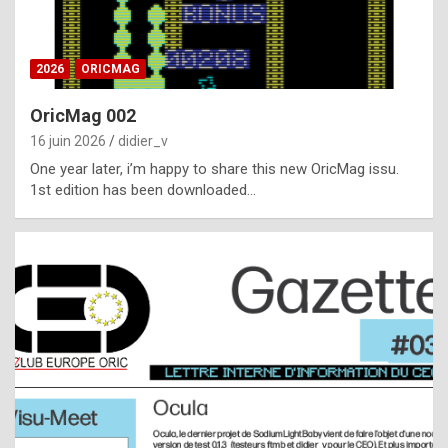
i
ff
2026
ORICMAG
i
c
OricMag 002
u
16 juin 2026
didier_v
l
One year later, i’m happy to share this new OricMag issu.
1st edition has been downloaded…
t
t
o
s
p
o
t
,
a