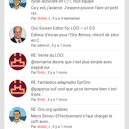
I
cycle-accurate en C11, tout équipé
Ca y est, j'avance. J'espere pouvoir faire un petit
f
ret...
y
Par
didier_v
,
Il y a 4 semaines
o
Oric Screen Editor for LOCI — v1.0.0
u
Éditeur d'écran pour l'Oric Atmos, réécrit de zéro
en C...
w
Par
xahmol
,
Il y a 1 mois
a
RE: Vente du LOCI
n
@semama disons que c'est plus simple avec
paypal sur ...
t
Par
ftmb
,
Il y a 1 mois
t
RE: fantástico adaptador EprOric
o
@papyrus ouf cool que ça se termine bien c'est
k
triste...
Par
ftmb
,
Il y a 1 mois
n
o
RE: Oric.org updates
Merci Simon. Effectivement il faut charger le
w
soft avec...
h
Par
didier_v
,
Il y a 1 mois