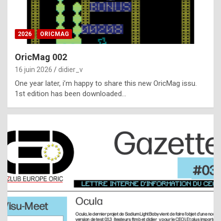
i
ff
2026
ORICMAG
i
c
OricMag 002
u
16 juin 2026
didier_v
l
One year later, i’m happy to share this new OricMag issu.
1st edition has been downloaded…
t
t
o
s
p
o
t
,
a