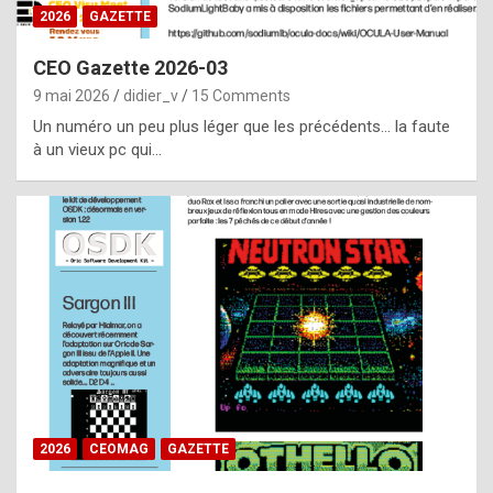
s
2026
GAZETTE
i
CEO Gazette 2026-03
d
9 mai 2026
didier_v
15 Comments
e
Un numéro un peu plus léger que les précédents… la faute
f
à un vieux pc qui…
r
o
m
m
a
y
b
e
b
2026
CEOMAG
GAZETTE
y
a