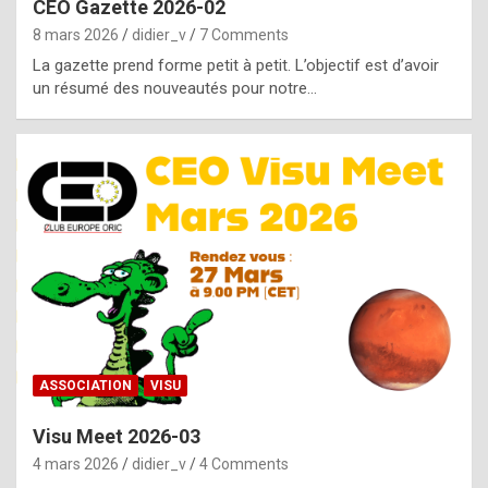
CEO Gazette 2026-02
g
8 mars 2026
didier_v
7 Comments
e
La gazette prend forme petit à petit. L’objectif est d’avoir
n
un résumé des nouveautés pour notre…
u
i
n
e
R
o
l
e
x
ASSOCIATION
VISU
r
Visu Meet 2026-03
e
4 mars 2026
didier_v
4 Comments
p