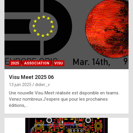
t
h
e
f
a
c
t
2025
ASSOCIATION
VISU
t
h
Visu Meet 2025 06
a
13 juin 2025
didier_v
t
Une nouvelle Visu Meet réalisée est disponible en teams.
t
Venez nombreux.J’espere que pour les prochaines
éditions,…
h
e
b