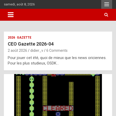
Skip
samedi, août 8, 2026
to
content
i
2026
GAZETTE
t
CEO Gazette 2026-04
r
2 août 2026
didier_v
6 Comments
e
Pour jouer cet été, quoi de mieux que les news oriciennes.
g
Pour les plus studieux, OSDK…
u
l
a
r
l
y
d