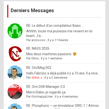
publications
9
Derniers Messages
5
%
m
RE: Le début d'un compilateur Basic ...
Ahhhh, toute ma jeunesse me revient en te
a
lisant. J'a...
d
Par
arzooooo
,
Il y a 11 heures
e
RE: NASS 2026
b
Mes deux machines passions.
Par
Gliou
,
Il y a 1 semaine
y
R
RE: OricMag 002
hello Fabrizio a déjà publié il y a 10 ans. Il a réce...
o
Par
didier_v
,
Il y a 2 semaines
l
RE: Oric DSK Manager 2.0
e
Merci Didier, je regarde ça.
x
Par
OricHappyUser
,
Il y a 4 semaines
.
RE: Phosphoric — un émulateur ORIC-1 / Atmos