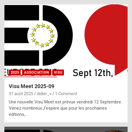
i
a
l
i
s
t
,
i
n
2025
ASSOCIATION
VISU
l
i
Visu Meet 2025-09
g
31 août 2025
didier_v
1 Comment
h
Une nouvelle Visu Meet est prévue vendredi 12 Septembre.
Venez nombreux.J’espere que pour les prochaines
t
éditions,…
o
f