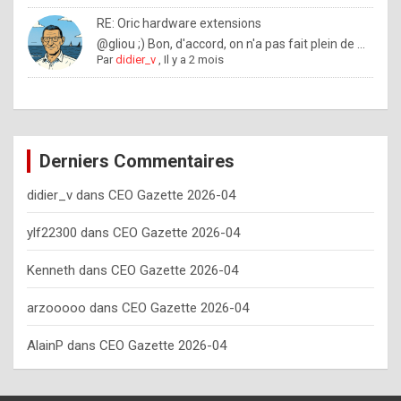
o
RE: Oric hardware extensions
w
@gliou ;) Bon, d'accord, on n'a pas fait plein de ...
Par
didier_v
,
Il y a 2 mois
o
f
t
e
Derniers Commentaires
n
didier_v
dans
CEO Gazette 2026-04
y
o
ylf22300
dans
CEO Gazette 2026-04
u
Kenneth
dans
CEO Gazette 2026-04
s
h
arzooooo
dans
CEO Gazette 2026-04
o
AlainP
dans
CEO Gazette 2026-04
u
l