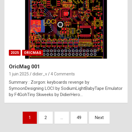
e
s
t
p
h
o
n
2025
ORICMAG
y
OricMag 001
R
1 juin 2025
didier_v
4 Comments
o
Summary : Zorgon: keyboards revenge by
l
SymoonDesigning LOCI by SodiumLightBabyTape Emulator
e
by F4GohTiny Skweeks by DidierHero…
x
a
Pagination
1
2
…
49
Next
r
des
e