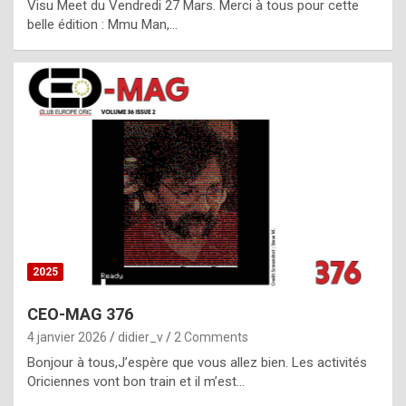
Visu Meet du Vendredi 27 Mars. Merci à tous pour cette
l
belle édition : Mmu Man,…
i
c
a
h
i
s
t
o
r
y
2025
s
CEO-MAG 376
p
4 janvier 2026
didier_v
2 Comments
e
Bonjour à tous,J’espère que vous allez bien. Les activités
c
Oriciennes vont bon train et il m’est…