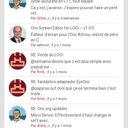
I
cycle-accurate en C11, tout équipé
Ca y est, j'avance. J'espere pouvoir faire un petit
f
ret...
y
Par
didier_v
,
Il y a 4 semaines
o
Oric Screen Editor for LOCI — v1.0.0
u
Éditeur d'écran pour l'Oric Atmos, réécrit de zéro
en C...
w
Par
xahmol
,
Il y a 1 mois
a
RE: Vente du LOCI
n
@semama disons que c'est plus simple avec
paypal sur ...
t
Par
ftmb
,
Il y a 1 mois
t
RE: fantástico adaptador EprOric
o
@papyrus ouf cool que ça se termine bien c'est
k
triste...
Par
ftmb
,
Il y a 1 mois
n
o
RE: Oric.org updates
Merci Simon. Effectivement il faut charger le
w
soft avec...
h
Par
didier_v
,
Il y a 1 mois