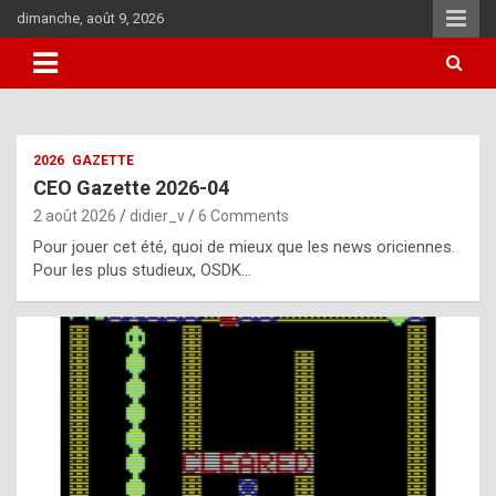
Skip
dimanche, août 9, 2026
to
content
i
2026
GAZETTE
t
CEO Gazette 2026-04
r
2 août 2026
didier_v
6 Comments
e
Pour jouer cet été, quoi de mieux que les news oriciennes.
g
Pour les plus studieux, OSDK…
u
l
a
r
l
y
d