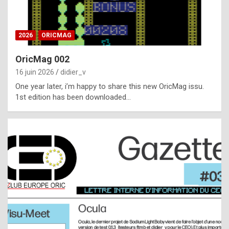
i
ff
2026
ORICMAG
i
c
OricMag 002
u
16 juin 2026
didier_v
l
One year later, i’m happy to share this new OricMag issu.
1st edition has been downloaded…
t
t
o
s
p
o
t
,
a