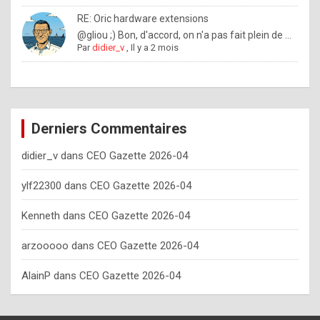
o
RE: Oric hardware extensions
w
@gliou ;) Bon, d'accord, on n'a pas fait plein de ...
Par
didier_v
,
Il y a 2 mois
o
f
t
e
Derniers Commentaires
n
didier_v
dans
CEO Gazette 2026-04
y
o
ylf22300
dans
CEO Gazette 2026-04
u
Kenneth
dans
CEO Gazette 2026-04
s
h
arzooooo
dans
CEO Gazette 2026-04
o
AlainP
dans
CEO Gazette 2026-04
u
l