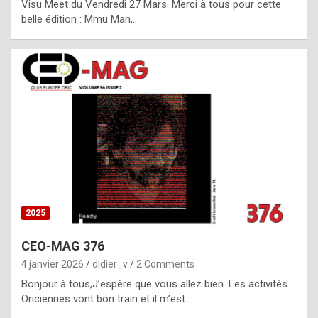
Visu Meet du Vendredi 27 Mars. Merci à tous pour cette
l
belle édition : Mmu Man,…
i
c
a
h
i
s
t
o
r
y
2025
s
CEO-MAG 376
p
4 janvier 2026
didier_v
2 Comments
e
Bonjour à tous,J’espère que vous allez bien. Les activités
c
Oriciennes vont bon train et il m’est…