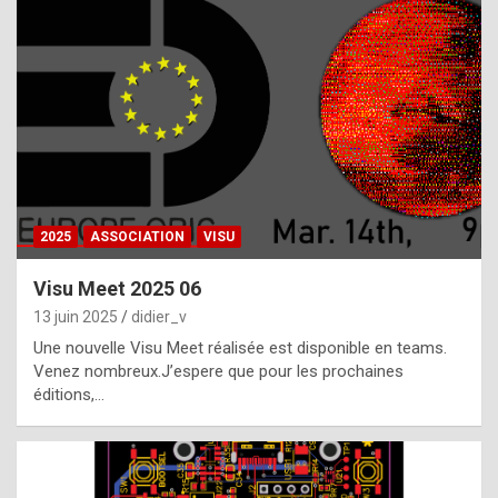
t
h
e
f
a
c
t
2025
ASSOCIATION
VISU
t
h
Visu Meet 2025 06
a
13 juin 2025
didier_v
t
Une nouvelle Visu Meet réalisée est disponible en teams.
t
Venez nombreux.J’espere que pour les prochaines
éditions,…
h
e
b