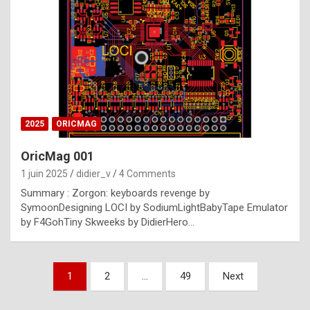
e
s
t
p
h
o
n
2025
ORICMAG
y
OricMag 001
R
1 juin 2025
didier_v
4 Comments
o
Summary : Zorgon: keyboards revenge by
l
SymoonDesigning LOCI by SodiumLightBabyTape Emulator
e
by F4GohTiny Skweeks by DidierHero…
x
a
Pagination
1
2
…
49
Next
r
des
e