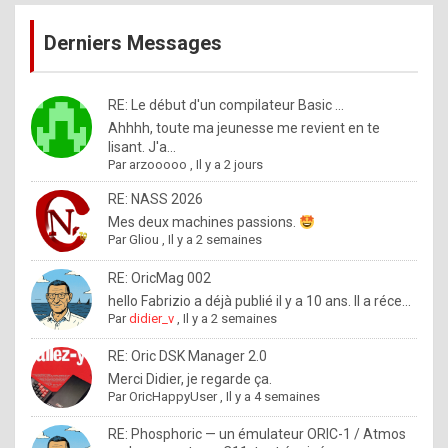
publications
9
Derniers Messages
5
%
m
RE: Le début d'un compilateur Basic ...
Ahhhh, toute ma jeunesse me revient en te
a
lisant. J'a...
d
Par
arzooooo
,
Il y a 2 jours
e
RE: NASS 2026
b
Mes deux machines passions.
Par
Gliou
,
Il y a 2 semaines
y
R
RE: OricMag 002
hello Fabrizio a déjà publié il y a 10 ans. Il a réce...
o
Par
didier_v
,
Il y a 2 semaines
l
RE: Oric DSK Manager 2.0
e
Merci Didier, je regarde ça.
x
Par
OricHappyUser
,
Il y a 4 semaines
.
RE: Phosphoric — un émulateur ORIC-1 / Atmos