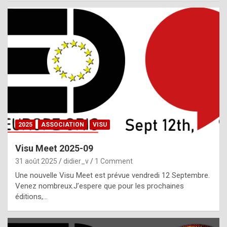
i
a
l
i
s
t
,
i
n
2025
ASSOCIATION
VISU
l
i
Visu Meet 2025-09
g
31 août 2025
didier_v
1 Comment
h
Une nouvelle Visu Meet est prévue vendredi 12 Septembre.
Venez nombreux.J’espere que pour les prochaines
t
éditions,…
o
f