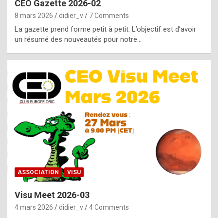
CEO Gazette 2026-02
g
8 mars 2026
didier_v
7 Comments
e
La gazette prend forme petit à petit. L’objectif est d’avoir
n
un résumé des nouveautés pour notre…
u
i
n
e
R
o
l
e
x
ASSOCIATION
VISU
r
Visu Meet 2026-03
e
4 mars 2026
didier_v
4 Comments
p