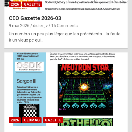
s
2026
GAZETTE
i
CEO Gazette 2026-03
d
9 mai 2026
didier_v
15 Comments
e
Un numéro un peu plus léger que les précédents… la faute
f
à un vieux pc qui…
r
o
m
m
a
y
b
e
b
2026
CEOMAG
GAZETTE
y
a