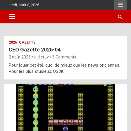
Skip
samedi, août 8, 2026
to
content
i
2026
GAZETTE
t
CEO Gazette 2026-04
r
2 août 2026
didier_v
6 Comments
e
Pour jouer cet été, quoi de mieux que les news oriciennes.
g
Pour les plus studieux, OSDK…
u
l
a
r
l
y
d