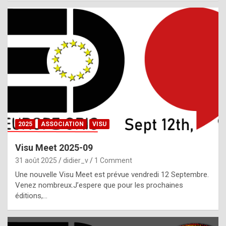
i
a
l
i
s
t
,
i
n
2025
ASSOCIATION
VISU
l
i
Visu Meet 2025-09
g
31 août 2025
didier_v
1 Comment
h
Une nouvelle Visu Meet est prévue vendredi 12 Septembre.
Venez nombreux.J’espere que pour les prochaines
t
éditions,…
o
f