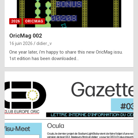
i
ff
2026
ORICMAG
i
c
OricMag 002
u
16 juin 2026
didier_v
l
One year later, i’m happy to share this new OricMag issu.
1st edition has been downloaded…
t
t
o
s
p
o
t
,
a