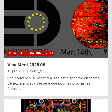
t
h
e
f
a
c
t
2025
ASSOCIATION
VISU
t
h
Visu Meet 2025 06
a
13 juin 2025
didier_v
t
Une nouvelle Visu Meet réalisée est disponible en teams.
t
Venez nombreux.J’espere que pour les prochaines
éditions,…
h
e
b