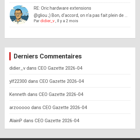
o
RE: Oric hardware extensions
w
@gliou ;) Bon, d'accord, on n'a pas fait plein de ...
Par
didier_v
,
Il y a 2 mois
o
f
t
e
Derniers Commentaires
n
didier_v
dans
CEO Gazette 2026-04
y
o
ylf22300
dans
CEO Gazette 2026-04
u
Kenneth
dans
CEO Gazette 2026-04
s
h
arzooooo
dans
CEO Gazette 2026-04
o
AlainP
dans
CEO Gazette 2026-04
u
l