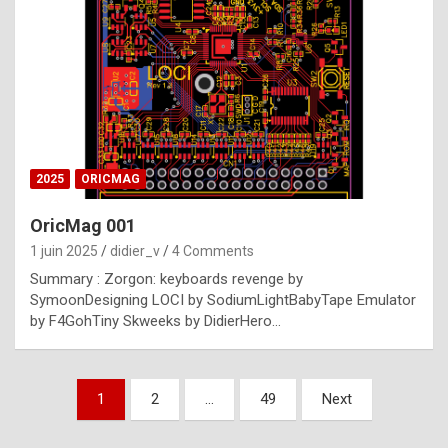
e
s
t
p
h
o
n
2025
ORICMAG
y
OricMag 001
R
1 juin 2025
didier_v
4 Comments
o
Summary : Zorgon: keyboards revenge by
l
SymoonDesigning LOCI by SodiumLightBabyTape Emulator
e
by F4GohTiny Skweeks by DidierHero…
x
a
Pagination
1
2
…
49
Next
r
des
e