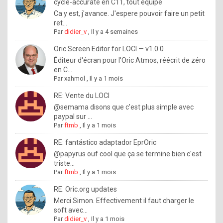
I
cycle-accurate en C11, tout équipé
Ca y est, j'avance. J'espere pouvoir faire un petit
f
ret...
y
Par
didier_v
,
Il y a 4 semaines
o
Oric Screen Editor for LOCI — v1.0.0
u
Éditeur d'écran pour l'Oric Atmos, réécrit de zéro
en C...
w
Par
xahmol
,
Il y a 1 mois
a
RE: Vente du LOCI
n
@semama disons que c'est plus simple avec
paypal sur ...
t
Par
ftmb
,
Il y a 1 mois
t
RE: fantástico adaptador EprOric
o
@papyrus ouf cool que ça se termine bien c'est
k
triste...
Par
ftmb
,
Il y a 1 mois
n
o
RE: Oric.org updates
Merci Simon. Effectivement il faut charger le
w
soft avec...
h
Par
didier_v
,
Il y a 1 mois