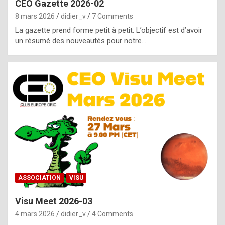
CEO Gazette 2026-02
g
8 mars 2026
didier_v
7 Comments
e
La gazette prend forme petit à petit. L’objectif est d’avoir
n
un résumé des nouveautés pour notre…
u
i
n
e
R
o
l
e
x
ASSOCIATION
VISU
r
Visu Meet 2026-03
e
4 mars 2026
didier_v
4 Comments
p