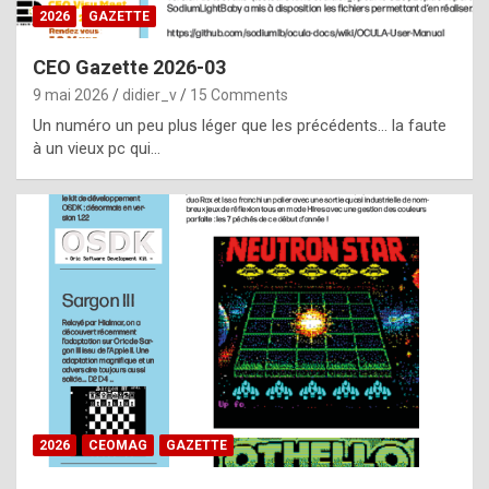
s
2026
GAZETTE
i
CEO Gazette 2026-03
d
9 mai 2026
didier_v
15 Comments
e
Un numéro un peu plus léger que les précédents… la faute
f
à un vieux pc qui…
r
o
m
m
a
y
b
e
b
2026
CEOMAG
GAZETTE
y
a