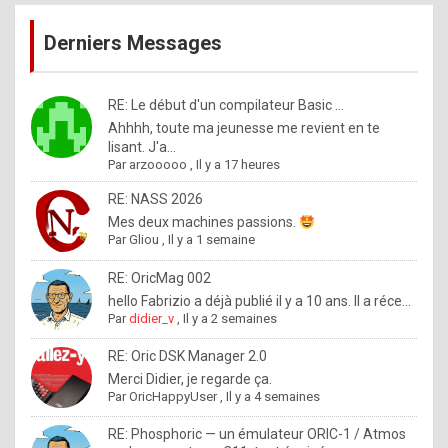
publications
9
Derniers Messages
5
%
m
RE: Le début d'un compilateur Basic ...
Ahhhh, toute ma jeunesse me revient en te
a
lisant. J'a...
d
Par
arzooooo
,
Il y a 17 heures
e
RE: NASS 2026
b
Mes deux machines passions.
Par
Gliou
,
Il y a 1 semaine
y
R
RE: OricMag 002
hello Fabrizio a déjà publié il y a 10 ans. Il a réce...
o
Par
didier_v
,
Il y a 2 semaines
l
RE: Oric DSK Manager 2.0
e
Merci Didier, je regarde ça.
x
Par
OricHappyUser
,
Il y a 4 semaines
.
RE: Phosphoric — un émulateur ORIC-1 / Atmos