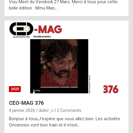
Visu Meet du Vendredi 27 Mars. Merci à tous pour cette
l
belle édition : Mmu Man,…
i
c
a
h
i
s
t
o
r
y
2025
s
CEO-MAG 376
p
4 janvier 2026
didier_v
2 Comments
e
Bonjour à tous,J’espère que vous allez bien. Les activités
c
Oriciennes vont bon train et il m’est…