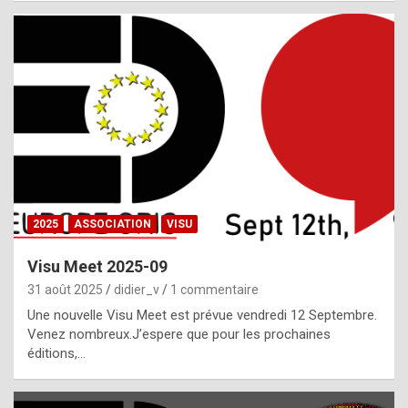
i
a
l
i
s
t
,
i
n
2025
ASSOCIATION
VISU
l
i
Visu Meet 2025-09
g
31 août 2025
didier_v
1 commentaire
h
Une nouvelle Visu Meet est prévue vendredi 12 Septembre.
Venez nombreux.J’espere que pour les prochaines
t
éditions,…
o
f