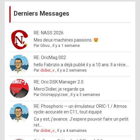
publications
9
Derniers Messages
5
%
m
RE: NASS 2026
Mes deux machines passions.
a
Par
Gliou
,
Il y a 1 semaine
d
RE: OricMag 002
e
hello Fabrizio a déjà publié il y a 10 ans. Il a réce...
b
Par
didier_v
,
Il y a 2 semaines
y
RE: Oric DSK Manager 2.0
R
Merci Didier, je regarde ça.
Par
OricHappyUser
,
Il y a 3 semaines
o
l
RE: Phosphoric — un émulateur ORIC-1 / Atmos
cycle-accurate en C11, tout équipé
e
Ca y est, j'avance. J'espere pouvoir faire un petit
x
ret...
Par
didier_v
,
Il y a 4 semaines
.