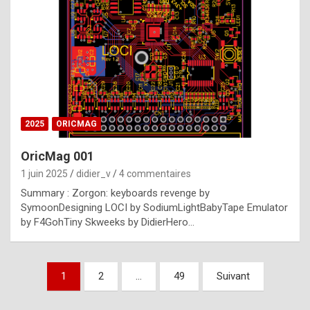
e
s
t
p
h
o
n
2025
ORICMAG
y
OricMag 001
R
1 juin 2025
didier_v
4 commentaires
o
Summary : Zorgon: keyboards revenge by
l
SymoonDesigning LOCI by SodiumLightBabyTape Emulator
e
by F4GohTiny Skweeks by DidierHero…
x
a
Pagination
1
2
…
49
Suivant
r
des
e