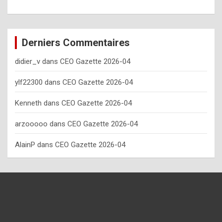
o
w
o
Derniers Commentaires
f
didier_v
dans
CEO Gazette 2026-04
t
e
ylf22300
dans
CEO Gazette 2026-04
n
Kenneth
dans
CEO Gazette 2026-04
y
arzooooo
dans
CEO Gazette 2026-04
o
u
AlainP
dans
CEO Gazette 2026-04
s
h
o
u
l