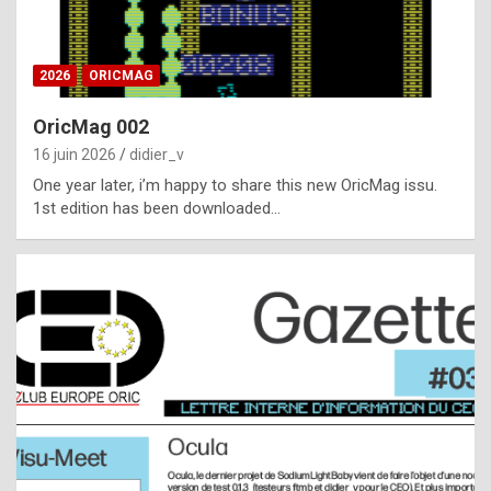
i
ff
2026
ORICMAG
i
c
OricMag 002
u
16 juin 2026
didier_v
l
One year later, i’m happy to share this new OricMag issu.
1st edition has been downloaded…
t
t
o
s
p
o
t
,
a