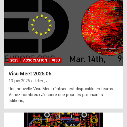
t
h
e
f
a
c
t
2025
ASSOCIATION
VISU
t
h
Visu Meet 2025 06
a
13 juin 2025
didier_v
t
Une nouvelle Visu Meet réalisée est disponible en teams.
t
Venez nombreux.J’espere que pour les prochaines
éditions,…
h
e
b