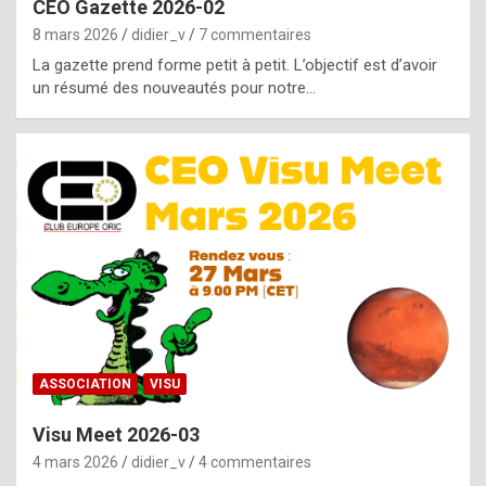
CEO Gazette 2026-02
g
8 mars 2026
didier_v
7 commentaires
e
La gazette prend forme petit à petit. L’objectif est d’avoir
n
un résumé des nouveautés pour notre…
u
i
n
e
R
o
l
e
x
ASSOCIATION
VISU
r
Visu Meet 2026-03
e
4 mars 2026
didier_v
4 commentaires
p