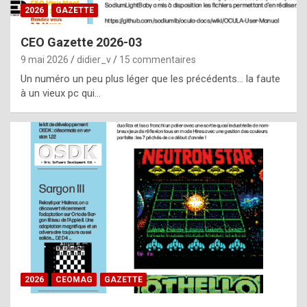
s
2026
GAZETTE
i
CEO Gazette 2026-03
d
9 mai 2026
didier_v
15 commentaires
e
Un numéro un peu plus léger que les précédents… la faute
f
à un vieux pc qui…
r
o
m
m
a
y
b
e
b
2026
CEOMAG
GAZETTE
y
a