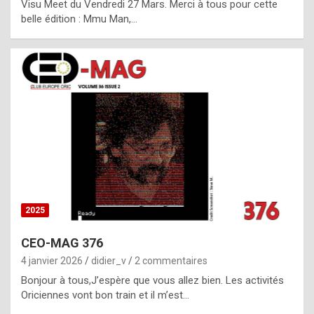
Visu Meet du Vendredi 27 Mars. Merci à tous pour cette
l
belle édition : Mmu Man,…
i
c
a
h
i
s
t
o
r
y
2025
s
CEO-MAG 376
p
4 janvier 2026
didier_v
2 commentaires
e
Bonjour à tous,J’espère que vous allez bien. Les activités
c
Oriciennes vont bon train et il m’est…