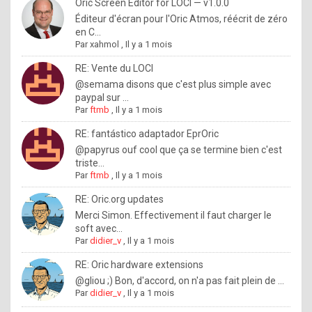
I
Oric Screen Editor for LOCI — v1.0.0
Éditeur d'écran pour l'Oric Atmos, réécrit de zéro
f
en C...
y
Par
xahmol
,
Il y a 1 mois
o
RE: Vente du LOCI
u
@semama disons que c'est plus simple avec
paypal sur ...
w
Par
ftmb
,
Il y a 1 mois
a
RE: fantástico adaptador EprOric
n
@papyrus ouf cool que ça se termine bien c'est
triste...
t
Par
ftmb
,
Il y a 1 mois
t
RE: Oric.org updates
o
Merci Simon. Effectivement il faut charger le
k
soft avec...
Par
didier_v
,
Il y a 1 mois
n
o
RE: Oric hardware extensions
@gliou ;) Bon, d'accord, on n'a pas fait plein de ...
w
Par
didier_v
,
Il y a 1 mois
h