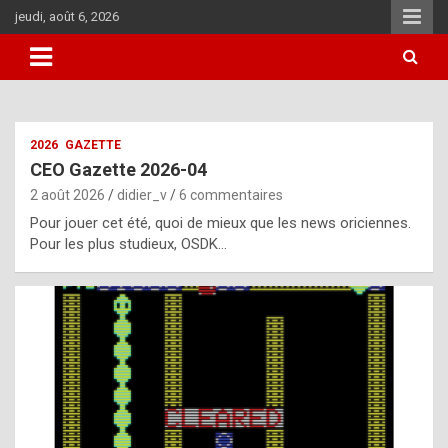
Aller
jeudi, août 6, 2026
au
contenu
i
2026
GAZETTE
t
CEO Gazette 2026-04
r
2 août 2026
didier_v
6 commentaires
e
Pour jouer cet été, quoi de mieux que les news oriciennes.
g
Pour les plus studieux, OSDK…
u
l
a
r
l
y
d