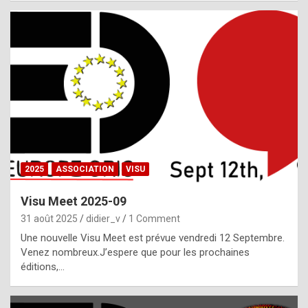
i
a
l
i
s
t
,
i
n
2025
ASSOCIATION
VISU
l
i
Visu Meet 2025-09
g
31 août 2025
didier_v
1 Comment
h
Une nouvelle Visu Meet est prévue vendredi 12 Septembre.
Venez nombreux.J’espere que pour les prochaines
t
éditions,…
o
f