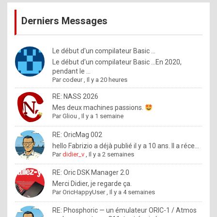
publications
9
Derniers Messages
5
%
m
Le début d'un compilateur Basic ...
Le début d'un compilateur Basic ...En 2020,
a
pendant le ...
d
Par
codeur
,
Il y a 20 heures
e
RE: NASS 2026
b
Mes deux machines passions.
Par
Gliou
,
Il y a 1 semaine
y
R
RE: OricMag 002
hello Fabrizio a déjà publié il y a 10 ans. Il a réce...
o
Par
didier_v
,
Il y a 2 semaines
l
RE: Oric DSK Manager 2.0
e
Merci Didier, je regarde ça.
x
Par
OricHappyUser
,
Il y a 4 semaines
.
RE: Phosphoric — un émulateur ORIC-1 / Atmos