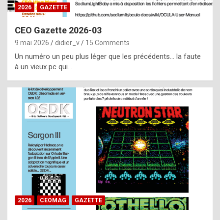
s
2026
GAZETTE
i
CEO Gazette 2026-03
d
9 mai 2026
didier_v
15 Comments
e
Un numéro un peu plus léger que les précédents… la faute
f
à un vieux pc qui…
r
o
m
m
a
y
b
e
b
2026
CEOMAG
GAZETTE
y
a