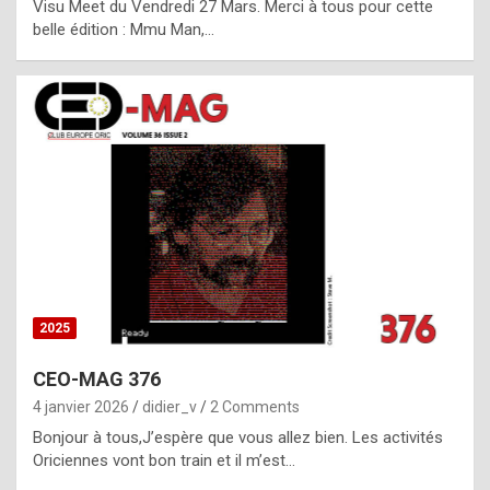
Visu Meet du Vendredi 27 Mars. Merci à tous pour cette
l
belle édition : Mmu Man,…
i
c
a
h
i
s
t
o
r
y
2025
s
CEO-MAG 376
p
4 janvier 2026
didier_v
2 Comments
e
Bonjour à tous,J’espère que vous allez bien. Les activités
c
Oriciennes vont bon train et il m’est…