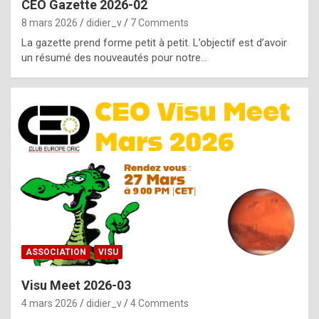
CEO Gazette 2026-02
g
8 mars 2026
didier_v
7 Comments
e
La gazette prend forme petit à petit. L’objectif est d’avoir
n
un résumé des nouveautés pour notre…
u
i
n
e
R
o
l
e
x
ASSOCIATION
VISU
r
Visu Meet 2026-03
e
4 mars 2026
didier_v
4 Comments
p