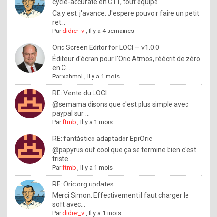
I
cycle-accurate en C11, tout équipé
Ca y est, j'avance. J'espere pouvoir faire un petit
f
ret...
y
Par
didier_v
,
Il y a 4 semaines
o
Oric Screen Editor for LOCI — v1.0.0
u
Éditeur d'écran pour l'Oric Atmos, réécrit de zéro
en C...
w
Par
xahmol
,
Il y a 1 mois
a
RE: Vente du LOCI
n
@semama disons que c'est plus simple avec
paypal sur ...
t
Par
ftmb
,
Il y a 1 mois
t
RE: fantástico adaptador EprOric
o
@papyrus ouf cool que ça se termine bien c'est
k
triste...
Par
ftmb
,
Il y a 1 mois
n
o
RE: Oric.org updates
Merci Simon. Effectivement il faut charger le
w
soft avec...
h
Par
didier_v
,
Il y a 1 mois