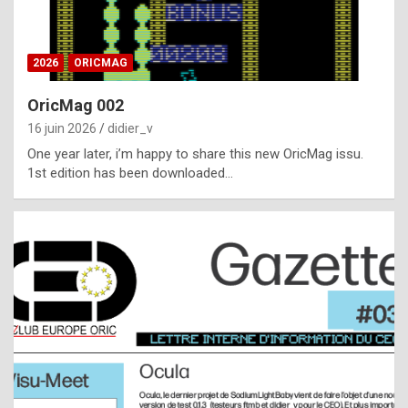
i
ff
2026
ORICMAG
i
c
OricMag 002
u
16 juin 2026
didier_v
l
One year later, i’m happy to share this new OricMag issu.
1st edition has been downloaded…
t
t
o
s
p
o
t
,
a