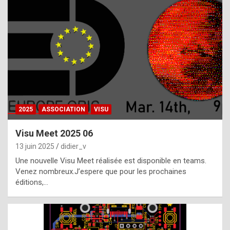
t
h
e
f
a
c
t
2025
ASSOCIATION
VISU
t
h
Visu Meet 2025 06
a
13 juin 2025
didier_v
t
Une nouvelle Visu Meet réalisée est disponible en teams.
t
Venez nombreux.J’espere que pour les prochaines
éditions,…
h
e
b