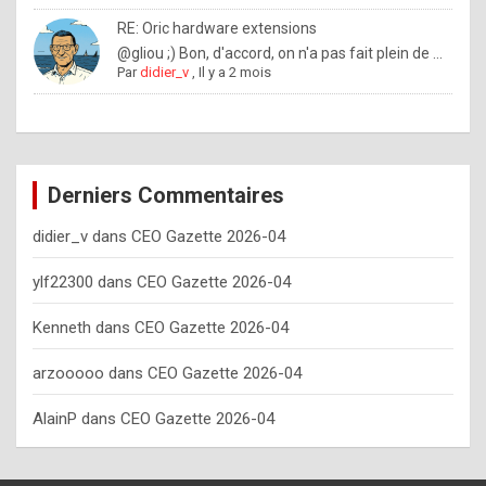
o
RE: Oric hardware extensions
w
@gliou ;) Bon, d'accord, on n'a pas fait plein de ...
Par
didier_v
,
Il y a 2 mois
o
f
t
e
Derniers Commentaires
n
didier_v
dans
CEO Gazette 2026-04
y
o
ylf22300
dans
CEO Gazette 2026-04
u
Kenneth
dans
CEO Gazette 2026-04
s
h
arzooooo
dans
CEO Gazette 2026-04
o
AlainP
dans
CEO Gazette 2026-04
u
l