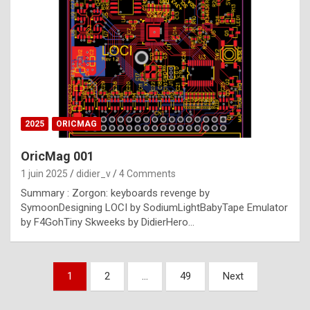
e
s
t
p
h
o
n
2025
ORICMAG
y
OricMag 001
R
1 juin 2025
didier_v
4 Comments
o
Summary : Zorgon: keyboards revenge by
l
SymoonDesigning LOCI by SodiumLightBabyTape Emulator
e
by F4GohTiny Skweeks by DidierHero…
x
a
Pagination
1
2
…
49
Next
r
des
e