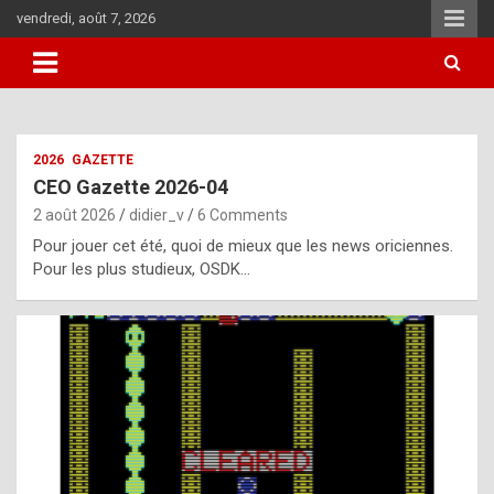
Skip
vendredi, août 7, 2026
to
content
i
2026
GAZETTE
t
CEO Gazette 2026-04
r
2 août 2026
didier_v
6 Comments
e
Pour jouer cet été, quoi de mieux que les news oriciennes.
g
Pour les plus studieux, OSDK…
u
l
a
r
l
y
d