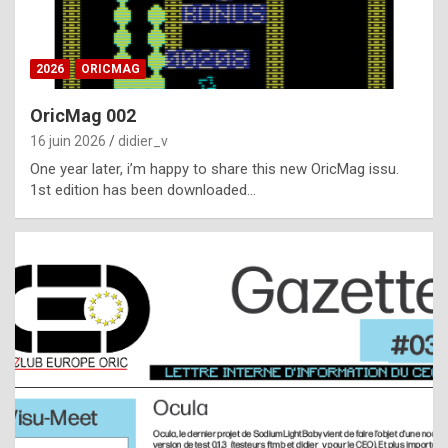
i
ff
2026
ORICMAG
i
c
OricMag 002
u
16 juin 2026
didier_v
l
One year later, i’m happy to share this new OricMag issu.
1st edition has been downloaded…
t
t
o
s
p
o
t
,
a