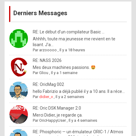
publications
9
Derniers Messages
5
%
m
RE: Le début d'un compilateur Basic ...
Ahhhh, toute ma jeunesse me revient en te
a
lisant. J'a...
d
Par
arzooooo
,
Il y a 18 heures
e
RE: NASS 2026
b
Mes deux machines passions.
Par
Gliou
,
Il y a 1 semaine
y
R
RE: OricMag 002
hello Fabrizio a déjà publié il y a 10 ans. Il a réce...
o
Par
didier_v
,
Il y a 2 semaines
l
RE: Oric DSK Manager 2.0
e
Merci Didier, je regarde ça.
x
Par
OricHappyUser
,
Il y a 4 semaines
.
RE: Phosphoric — un émulateur ORIC-1 / Atmos