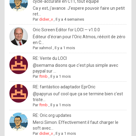
I
cycle-accurate en C11, tout équipé
Ca y est, j'avance. J'espere pouvoir faire un petit
f
ret...
y
Par
didier_v
,
Il y a 4 semaines
o
Oric Screen Editor for LOCI — v1.0.0
u
Éditeur d'écran pour l'Oric Atmos, réécrit de zéro
en C...
w
Par
xahmol
,
Il y a 1 mois
a
RE: Vente du LOCI
n
@semama disons que c'est plus simple avec
paypal sur ...
t
Par
ftmb
,
Il y a 1 mois
t
RE: fantástico adaptador EprOric
o
@papyrus ouf cool que ça se termine bien c'est
k
triste...
Par
ftmb
,
Il y a 1 mois
n
o
RE: Oric.org updates
Merci Simon. Effectivement il faut charger le
w
soft avec...
h
Par
didier_v
,
Il y a 1 mois