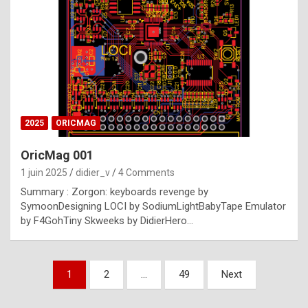
e
s
t
p
h
o
n
2025
ORICMAG
y
OricMag 001
R
1 juin 2025
didier_v
4 Comments
o
Summary : Zorgon: keyboards revenge by
l
SymoonDesigning LOCI by SodiumLightBabyTape Emulator
e
by F4GohTiny Skweeks by DidierHero…
x
a
Pagination
1
2
…
49
Next
r
des
e