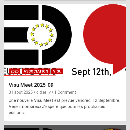
i
a
l
i
s
t
,
i
n
2025
ASSOCIATION
VISU
l
i
Visu Meet 2025-09
g
31 août 2025
didier_v
1 Comment
h
Une nouvelle Visu Meet est prévue vendredi 12 Septembre.
Venez nombreux.J’espere que pour les prochaines
t
éditions,…
o
f