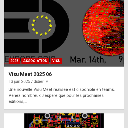
t
h
e
f
a
c
t
2025
ASSOCIATION
VISU
t
h
Visu Meet 2025 06
a
13 juin 2025
didier_v
t
Une nouvelle Visu Meet réalisée est disponible en teams.
t
Venez nombreux.J’espere que pour les prochaines
éditions,…
h
e
b