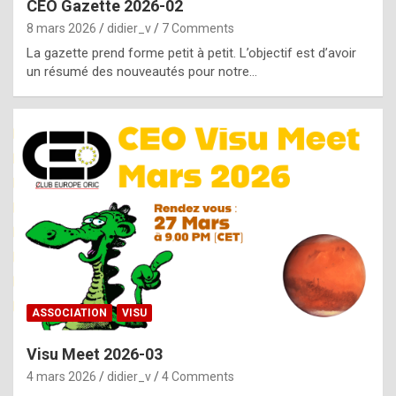
CEO Gazette 2026-02
g
8 mars 2026
didier_v
7 Comments
e
La gazette prend forme petit à petit. L’objectif est d’avoir
n
un résumé des nouveautés pour notre…
u
i
n
e
R
o
l
e
x
ASSOCIATION
VISU
r
Visu Meet 2026-03
e
4 mars 2026
didier_v
4 Comments
p