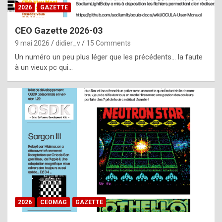
s
2026
GAZETTE
i
CEO Gazette 2026-03
d
9 mai 2026
didier_v
15 Comments
e
Un numéro un peu plus léger que les précédents… la faute
f
à un vieux pc qui…
r
o
m
m
a
y
b
e
b
2026
CEOMAG
GAZETTE
y
a