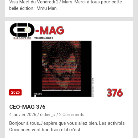
Visu Meet du Vendredi 27 Mars. Merci à tous pour cette
l
belle édition : Mmu Man,…
i
c
a
h
i
s
t
o
r
y
2025
s
CEO-MAG 376
p
4 janvier 2026
didier_v
2 Comments
e
Bonjour à tous,J’espère que vous allez bien. Les activités
c
Oriciennes vont bon train et il m’est…