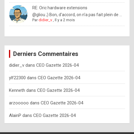
o
RE: Oric hardware extensions
w
@gliou ;) Bon, d'accord, on n'a pas fait plein de ...
Par
didier_v
,
Il y a 2 mois
o
f
t
e
Derniers Commentaires
n
didier_v
dans
CEO Gazette 2026-04
y
o
ylf22300
dans
CEO Gazette 2026-04
u
Kenneth
dans
CEO Gazette 2026-04
s
h
arzooooo
dans
CEO Gazette 2026-04
o
AlainP
dans
CEO Gazette 2026-04
u
l