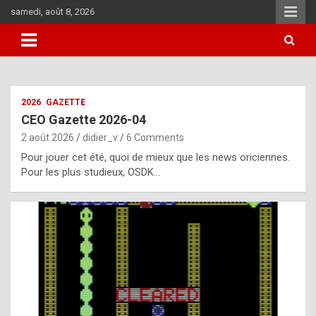
Skip
samedi, août 8, 2026
to
content
i
2026
GAZETTE
t
CEO Gazette 2026-04
r
2 août 2026
didier_v
6 Comments
e
Pour jouer cet été, quoi de mieux que les news oriciennes.
g
Pour les plus studieux, OSDK…
u
l
a
r
l
y
d