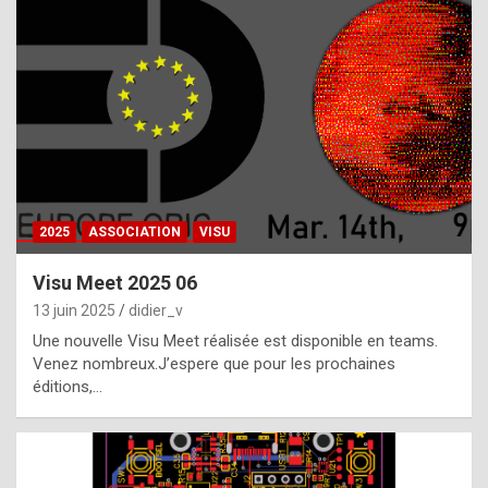
t
h
e
f
a
c
t
2025
ASSOCIATION
VISU
t
h
Visu Meet 2025 06
a
13 juin 2025
didier_v
t
Une nouvelle Visu Meet réalisée est disponible en teams.
t
Venez nombreux.J’espere que pour les prochaines
éditions,…
h
e
b