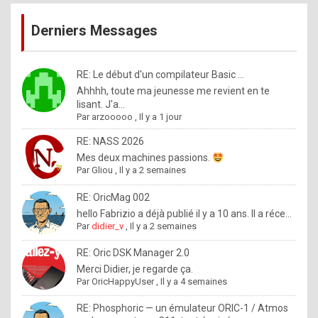
publications
9
Derniers Messages
5
%
m
RE: Le début d'un compilateur Basic ...
Ahhhh, toute ma jeunesse me revient en te
a
lisant. J'a...
d
Par
arzooooo
,
Il y a 1 jour
e
RE: NASS 2026
b
Mes deux machines passions.
Par
Gliou
,
Il y a 2 semaines
y
R
RE: OricMag 002
hello Fabrizio a déjà publié il y a 10 ans. Il a réce...
o
Par
didier_v
,
Il y a 2 semaines
l
RE: Oric DSK Manager 2.0
e
Merci Didier, je regarde ça.
x
Par
OricHappyUser
,
Il y a 4 semaines
.
RE: Phosphoric — un émulateur ORIC-1 / Atmos