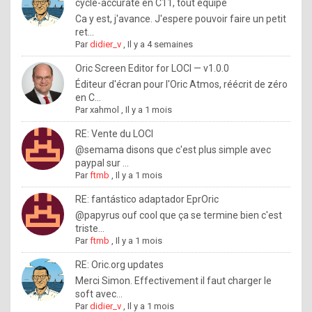
I
cycle-accurate en C11, tout équipé
Ca y est, j'avance. J'espere pouvoir faire un petit
f
ret...
y
Par
didier_v
,
Il y a 4 semaines
o
Oric Screen Editor for LOCI — v1.0.0
u
Éditeur d'écran pour l'Oric Atmos, réécrit de zéro
en C...
w
Par
xahmol
,
Il y a 1 mois
a
RE: Vente du LOCI
n
@semama disons que c'est plus simple avec
paypal sur ...
t
Par
ftmb
,
Il y a 1 mois
t
RE: fantástico adaptador EprOric
o
@papyrus ouf cool que ça se termine bien c'est
k
triste...
Par
ftmb
,
Il y a 1 mois
n
o
RE: Oric.org updates
Merci Simon. Effectivement il faut charger le
w
soft avec...
h
Par
didier_v
,
Il y a 1 mois