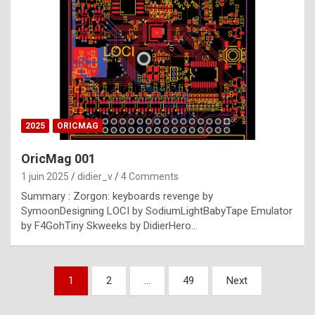
e
s
t
p
h
o
n
2025
ORICMAG
y
OricMag 001
R
1 juin 2025
didier_v
4 Comments
o
Summary : Zorgon: keyboards revenge by
l
SymoonDesigning LOCI by SodiumLightBabyTape Emulator
e
by F4GohTiny Skweeks by DidierHero…
x
a
Pagination
1
2
…
49
Next
r
des
e