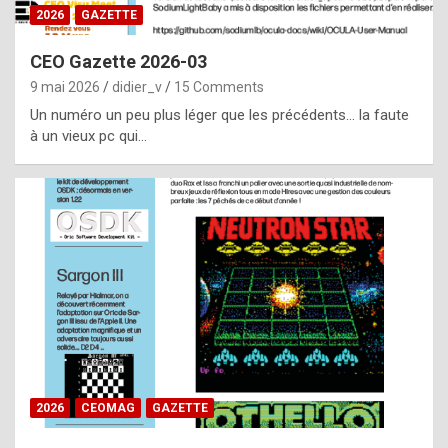
s
2026
GAZETTE
i
CEO Gazette 2026-03
d
9 mai 2026
didier_v
15 Comments
e
Un numéro un peu plus léger que les précédents… la faute
f
à un vieux pc qui…
r
o
m
m
a
y
b
e
b
2026
CEOMAG
GAZETTE
y
a