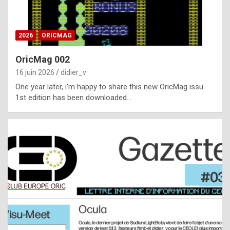
i
ff
2026
ORICMAG
i
c
OricMag 002
u
16 juin 2026
didier_v
l
One year later, i’m happy to share this new OricMag issu.
1st edition has been downloaded…
t
t
o
s
p
o
t
,
a