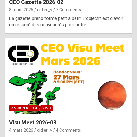
CEO Gazette 2026-02
g
8 mars 2026
didier_v
7 Comments
e
La gazette prend forme petit à petit. L’objectif est d’avoir
n
un résumé des nouveautés pour notre…
u
i
n
e
R
o
l
e
x
ASSOCIATION
VISU
r
Visu Meet 2026-03
e
4 mars 2026
didier_v
4 Comments
p