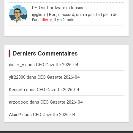
o
RE: Oric hardware extensions
w
@gliou ;) Bon, d'accord, on n'a pas fait plein de ...
Par
didier_v
,
Il y a 2 mois
o
f
t
e
Derniers Commentaires
n
didier_v
dans
CEO Gazette 2026-04
y
o
ylf22300
dans
CEO Gazette 2026-04
u
Kenneth
dans
CEO Gazette 2026-04
s
h
arzooooo
dans
CEO Gazette 2026-04
o
AlainP
dans
CEO Gazette 2026-04
u
l