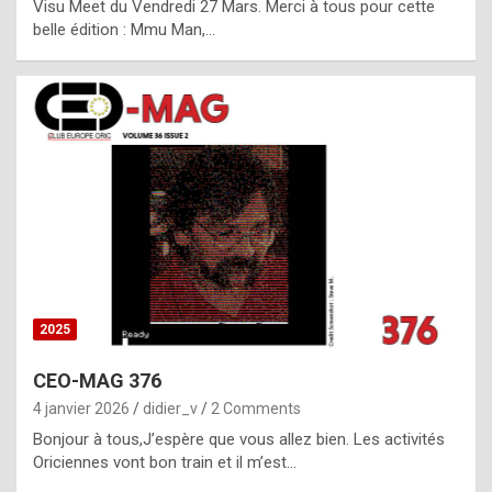
Visu Meet du Vendredi 27 Mars. Merci à tous pour cette
l
belle édition : Mmu Man,…
i
c
a
h
i
s
t
o
r
y
2025
s
CEO-MAG 376
p
4 janvier 2026
didier_v
2 Comments
e
Bonjour à tous,J’espère que vous allez bien. Les activités
c
Oriciennes vont bon train et il m’est…