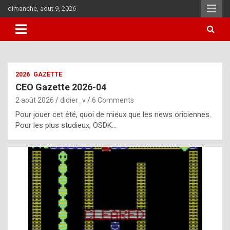
Skip
dimanche, août 9, 2026
to
content
i
2026
GAZETTE
t
CEO Gazette 2026-04
r
2 août 2026
didier_v
6 Comments
e
Pour jouer cet été, quoi de mieux que les news oriciennes.
g
Pour les plus studieux, OSDK…
u
l
a
r
l
y
d