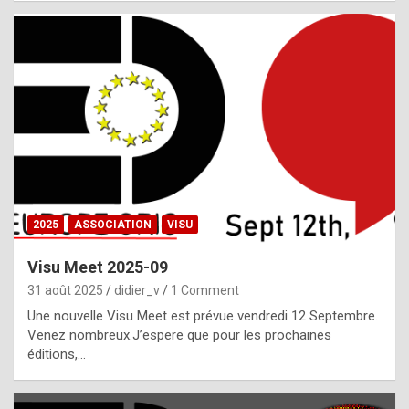
i
a
l
i
s
t
,
i
n
2025
ASSOCIATION
VISU
l
i
Visu Meet 2025-09
g
31 août 2025
didier_v
1 Comment
h
Une nouvelle Visu Meet est prévue vendredi 12 Septembre.
Venez nombreux.J’espere que pour les prochaines
t
éditions,…
o
f