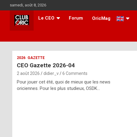
Skip
samedi, août 8, 2026
to
content
Le CEO
Forum
OricMag
i
2026
GAZETTE
CEO Gazette 2026-04
t
2 août 2026
didier_v
6 Comments
r
Pour jouer cet été, quoi de mieux que les news
e
oriciennes. Pour les plus studieux, OSDK…
g
u
l
a