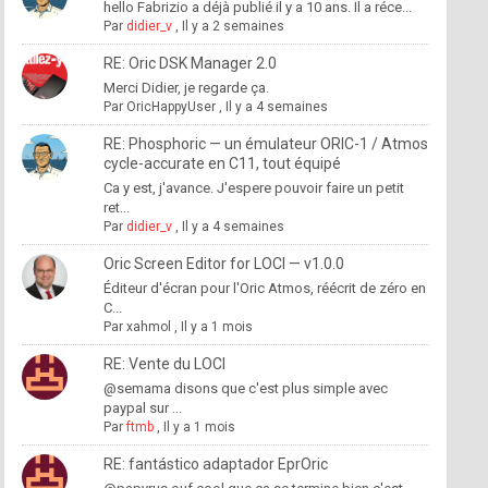
hello Fabrizio a déjà publié il y a 10 ans. Il a réce...
Par
didier_v
,
Il y a 2 semaines
RE: Oric DSK Manager 2.0
Merci Didier, je regarde ça.
Par
OricHappyUser
,
Il y a 4 semaines
RE: Phosphoric — un émulateur ORIC-1 / Atmos
cycle-accurate en C11, tout équipé
Ca y est, j'avance. J'espere pouvoir faire un petit
ret...
Par
didier_v
,
Il y a 4 semaines
Oric Screen Editor for LOCI — v1.0.0
Éditeur d'écran pour l'Oric Atmos, réécrit de zéro en
C...
Par
xahmol
,
Il y a 1 mois
RE: Vente du LOCI
@semama disons que c'est plus simple avec
paypal sur ...
Par
ftmb
,
Il y a 1 mois
RE: fantástico adaptador EprOric