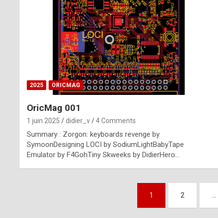
n
u
i
n
e
2025
ORICMAG
R
OricMag 001
o
1 juin 2025
didier_v
4 Comments
l
Summary : Zorgon: keyboards revenge by
e
SymoonDesigning LOCI by SodiumLightBabyTape
Emulator by F4GohTiny Skweeks by DidierHero…
x
r
Pagination
e
1
2
…
des
p