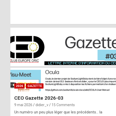
r
l
y
d
i
ff
i
c
u
2026
GAZETTE
l
CEO Gazette 2026-03
t
9 mai 2026
didier_v
15 Comments
t
Un numéro un peu plus léger que les précédents… la