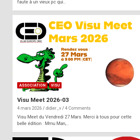
o
faute à un vieux pc qui…
s
p
o
t
,
a
s
ASSOCIATION
VISU
i
Visu Meet 2026-03
d
4 mars 2026
didier_v
4 Comments
e
Visu Meet du Vendredi 27 Mars. Merci à tous pour cette
belle édition : Mmu Man,…
f
r