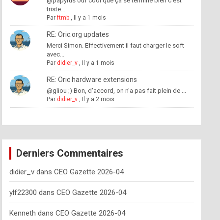
@papyrus ouf cool que ça se termine bien c'est
triste...
Par
ftmb
,
Il y a 1 mois
RE: Oric.org updates
Merci Simon. Effectivement il faut charger le soft
avec...
Par
didier_v
,
Il y a 1 mois
RE: Oric hardware extensions
@gliou ;) Bon, d'accord, on n'a pas fait plein de ...
Par
didier_v
,
Il y a 2 mois
Derniers Commentaires
didier_v
dans
CEO Gazette 2026-04
ylf22300
dans
CEO Gazette 2026-04
Kenneth
dans
CEO Gazette 2026-04