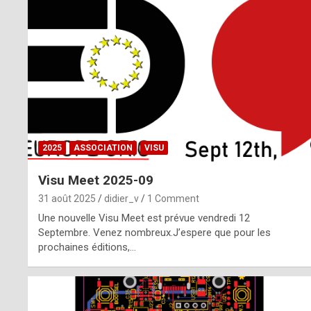
o
m
m
a
y
b
2025
ASSOCIATION
VISU
e
Visu Meet 2025-09
b
31 août 2025
didier_v
1 Comment
y
Une nouvelle Visu Meet est prévue vendredi 12
Septembre. Venez nombreux.J’espere que pour les
a
prochaines éditions,…
g
e