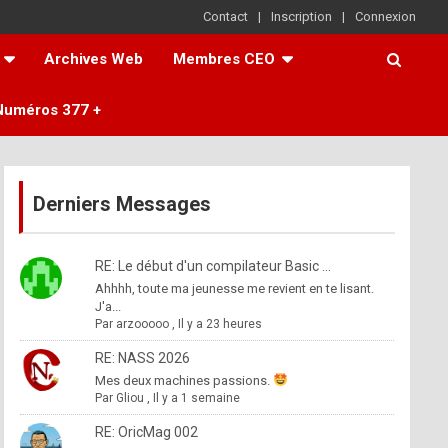
Contact
Inscription
Connexion
Archives Web
Membres CEO
Numéros 377 +
Derniers Messages
RE: Le début d'un compilateur Basic ...
Ahhhh, toute ma jeunesse me revient en te lisant.
J'a...
Par
arzooooo
,
Il y a 23 heures
RE: NASS 2026
Mes deux machines passions.
Par
Gliou
,
Il y a 1 semaine
RE: OricMag 002