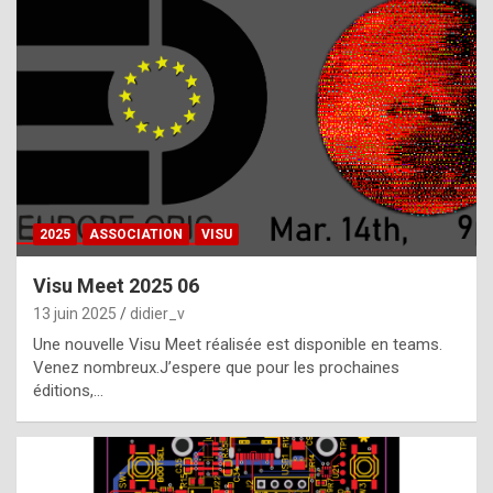
t
h
e
f
a
c
t
2025
ASSOCIATION
VISU
t
h
Visu Meet 2025 06
a
13 juin 2025
didier_v
t
Une nouvelle Visu Meet réalisée est disponible en teams.
t
Venez nombreux.J’espere que pour les prochaines
éditions,…
h
e
b