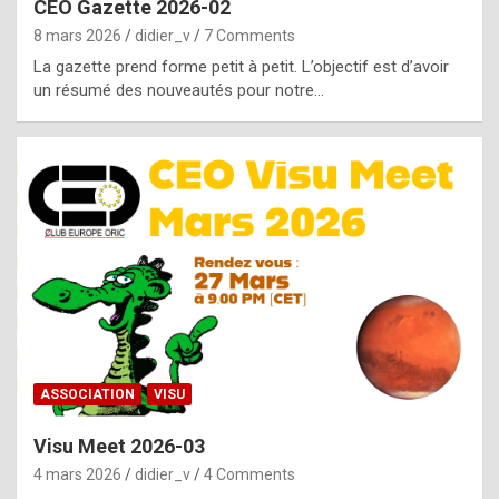
CEO Gazette 2026-02
g
8 mars 2026
didier_v
7 Comments
e
La gazette prend forme petit à petit. L’objectif est d’avoir
n
un résumé des nouveautés pour notre…
u
i
n
e
R
o
l
e
x
ASSOCIATION
VISU
r
Visu Meet 2026-03
e
4 mars 2026
didier_v
4 Comments
p