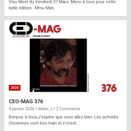
Visu Meet du Vendredi 27 Mars. Merci à tous pour cette
l
belle édition : Mmu Man,…
i
c
a
h
i
s
t
o
r
y
2025
s
CEO-MAG 376
p
4 janvier 2026
didier_v
2 Comments
e
Bonjour à tous,J’espère que vous allez bien. Les activités
c
Oriciennes vont bon train et il m’est…