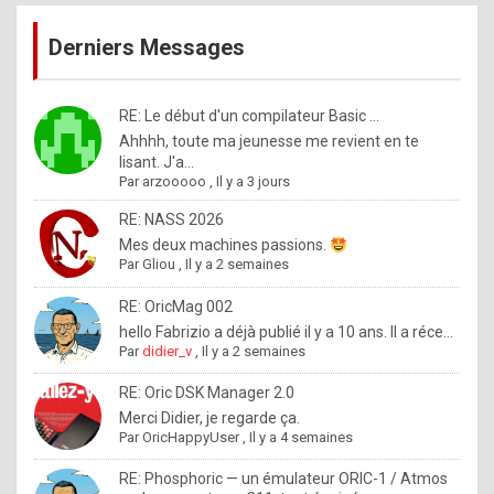
publications
9
Derniers Messages
5
%
m
RE: Le début d'un compilateur Basic ...
Ahhhh, toute ma jeunesse me revient en te
a
lisant. J'a...
d
Par
arzooooo
,
Il y a 3 jours
e
RE: NASS 2026
b
Mes deux machines passions.
Par
Gliou
,
Il y a 2 semaines
y
R
RE: OricMag 002
hello Fabrizio a déjà publié il y a 10 ans. Il a réce...
o
Par
didier_v
,
Il y a 2 semaines
l
RE: Oric DSK Manager 2.0
e
Merci Didier, je regarde ça.
x
Par
OricHappyUser
,
Il y a 4 semaines
.
RE: Phosphoric — un émulateur ORIC-1 / Atmos