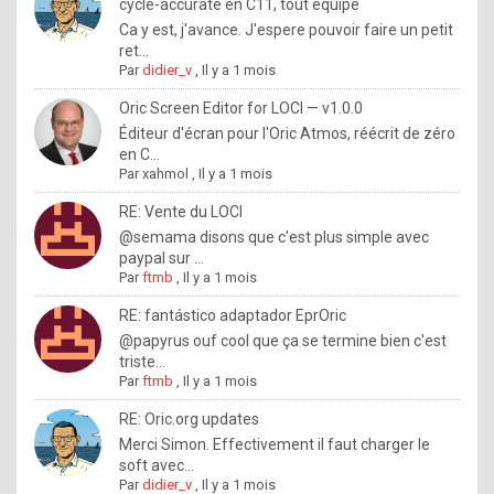
I
cycle-accurate en C11, tout équipé
Ca y est, j'avance. J'espere pouvoir faire un petit
f
ret...
y
Par
didier_v
,
Il y a 1 mois
o
Oric Screen Editor for LOCI — v1.0.0
u
Éditeur d'écran pour l'Oric Atmos, réécrit de zéro
en C...
w
Par
xahmol
,
Il y a 1 mois
a
RE: Vente du LOCI
n
@semama disons que c'est plus simple avec
paypal sur ...
t
Par
ftmb
,
Il y a 1 mois
t
RE: fantástico adaptador EprOric
o
@papyrus ouf cool que ça se termine bien c'est
k
triste...
Par
ftmb
,
Il y a 1 mois
n
o
RE: Oric.org updates
Merci Simon. Effectivement il faut charger le
w
soft avec...
h
Par
didier_v
,
Il y a 1 mois