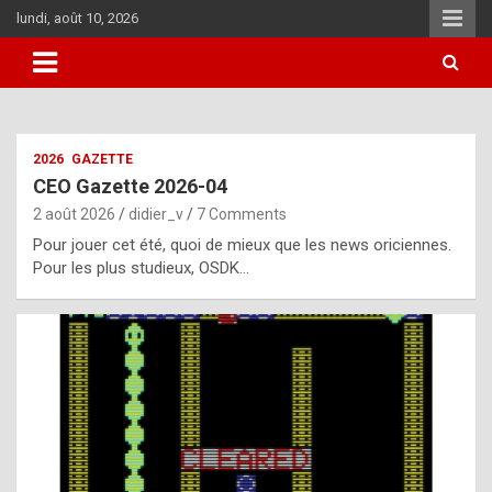
Skip
lundi, août 10, 2026
to
content
i
2026
GAZETTE
t
CEO Gazette 2026-04
r
2 août 2026
didier_v
7 Comments
e
Pour jouer cet été, quoi de mieux que les news oriciennes.
g
Pour les plus studieux, OSDK…
u
l
a
r
l
y
d