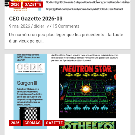
s
2026
GAZETTE
i
CEO Gazette 2026-03
d
9 mai 2026
didier_v
15 Comments
e
Un numéro un peu plus léger que les précédents… la faute
f
à un vieux pc qui…
r
o
m
m
a
y
b
e
b
2026
CEOMAG
GAZETTE
y
a