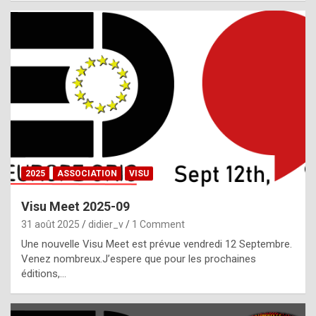
i
a
l
i
s
t
,
i
n
2025
ASSOCIATION
VISU
l
i
Visu Meet 2025-09
g
31 août 2025
didier_v
1 Comment
h
Une nouvelle Visu Meet est prévue vendredi 12 Septembre.
Venez nombreux.J’espere que pour les prochaines
t
éditions,…
o
f