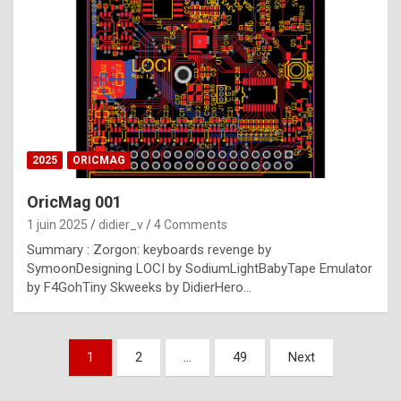
e
s
t
p
h
o
n
2025
ORICMAG
y
OricMag 001
R
1 juin 2025
didier_v
4 Comments
o
Summary : Zorgon: keyboards revenge by
l
SymoonDesigning LOCI by SodiumLightBabyTape Emulator
e
by F4GohTiny Skweeks by DidierHero…
x
a
Pagination
1
2
…
49
Next
r
des
e