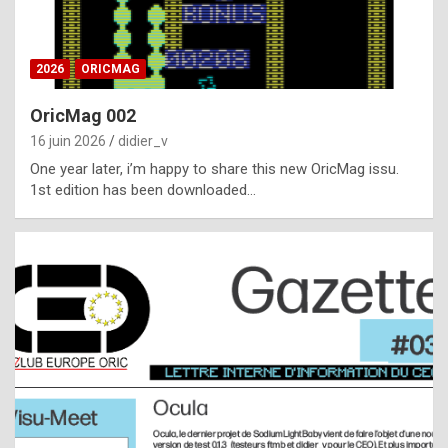
i
ff
2026
ORICMAG
i
c
OricMag 002
u
16 juin 2026
didier_v
l
One year later, i’m happy to share this new OricMag issu.
1st edition has been downloaded…
t
t
o
s
p
o
t
,
a