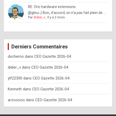
o
RE: Oric hardware extensions
w
@gliou ;) Bon, d'accord, on n'a pas fait plein de ...
Par
didier_v
,
Il y a 2 mois
o
f
t
e
Derniers Commentaires
n
dscherno
dans
CEO Gazette 2026-04
y
o
didier_v
dans
CEO Gazette 2026-04
u
ylf22300
dans
CEO Gazette 2026-04
s
h
Kenneth
dans
CEO Gazette 2026-04
o
arzooooo
dans
CEO Gazette 2026-04
u
l