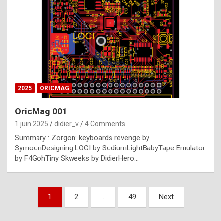
e
s
t
p
h
o
n
2025
ORICMAG
y
OricMag 001
R
1 juin 2025
didier_v
4 Comments
o
Summary : Zorgon: keyboards revenge by
l
SymoonDesigning LOCI by SodiumLightBabyTape Emulator
e
by F4GohTiny Skweeks by DidierHero…
x
a
Pagination
1
2
…
49
Next
r
des
e