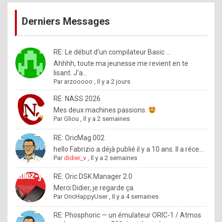
publications
9
Derniers Messages
5
%
m
RE: Le début d'un compilateur Basic ...
Ahhhh, toute ma jeunesse me revient en te
a
lisant. J'a...
d
Par
arzooooo
,
Il y a 2 jours
e
RE: NASS 2026
b
Mes deux machines passions.
Par
Gliou
,
Il y a 2 semaines
y
R
RE: OricMag 002
hello Fabrizio a déjà publié il y a 10 ans. Il a réce...
o
Par
didier_v
,
Il y a 2 semaines
l
RE: Oric DSK Manager 2.0
e
Merci Didier, je regarde ça.
x
Par
OricHappyUser
,
Il y a 4 semaines
.
RE: Phosphoric — un émulateur ORIC-1 / Atmos