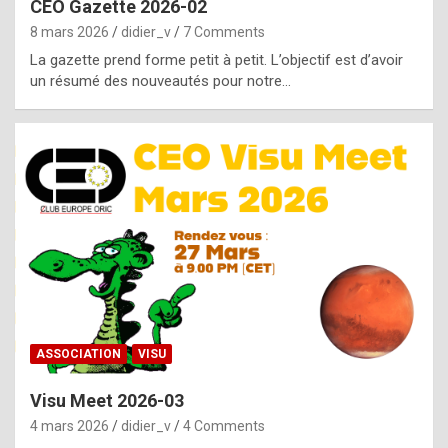
CEO Gazette 2026-02
g
8 mars 2026
didier_v
7 Comments
e
La gazette prend forme petit à petit. L’objectif est d’avoir
n
un résumé des nouveautés pour notre…
u
i
n
e
R
o
l
e
x
ASSOCIATION
VISU
r
Visu Meet 2026-03
e
4 mars 2026
didier_v
4 Comments
p