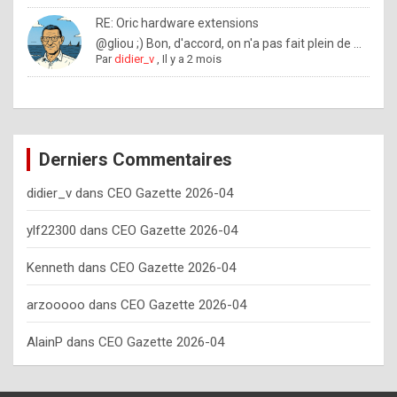
o
RE: Oric hardware extensions
w
@gliou ;) Bon, d'accord, on n'a pas fait plein de ...
Par
didier_v
,
Il y a 2 mois
o
f
t
e
Derniers Commentaires
n
didier_v
dans
CEO Gazette 2026-04
y
o
ylf22300
dans
CEO Gazette 2026-04
u
Kenneth
dans
CEO Gazette 2026-04
s
h
arzooooo
dans
CEO Gazette 2026-04
o
AlainP
dans
CEO Gazette 2026-04
u
l