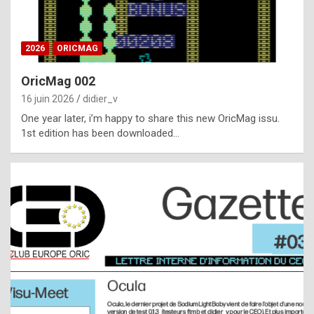
i
ff
2026
ORICMAG
i
c
OricMag 002
u
16 juin 2026
didier_v
l
One year later, i’m happy to share this new OricMag issu.
1st edition has been downloaded…
t
t
o
s
p
o
t
,
a