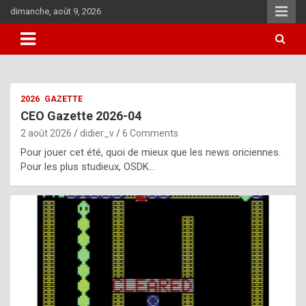
Skip
dimanche, août 9, 2026
to
content
i
2026
GAZETTE
t
CEO Gazette 2026-04
r
2 août 2026
didier_v
6 Comments
e
Pour jouer cet été, quoi de mieux que les news oriciennes.
g
Pour les plus studieux, OSDK…
u
l
a
r
l
y
d