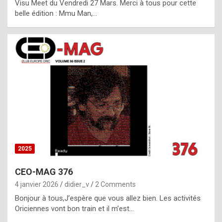
Visu Meet du Vendredi 27 Mars. Merci à tous pour cette
l
belle édition : Mmu Man,…
i
c
a
h
i
s
t
o
r
y
2025
s
CEO-MAG 376
p
4 janvier 2026
didier_v
2 Comments
e
Bonjour à tous,J’espère que vous allez bien. Les activités
c
Oriciennes vont bon train et il m’est…