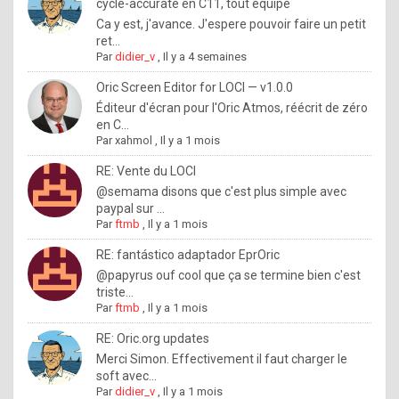
I
cycle-accurate en C11, tout équipé
Ca y est, j'avance. J'espere pouvoir faire un petit
f
ret...
y
Par
didier_v
,
Il y a 4 semaines
o
Oric Screen Editor for LOCI — v1.0.0
u
Éditeur d'écran pour l'Oric Atmos, réécrit de zéro
en C...
w
Par
xahmol
,
Il y a 1 mois
a
RE: Vente du LOCI
n
@semama disons que c'est plus simple avec
paypal sur ...
t
Par
ftmb
,
Il y a 1 mois
t
RE: fantástico adaptador EprOric
o
@papyrus ouf cool que ça se termine bien c'est
k
triste...
Par
ftmb
,
Il y a 1 mois
n
o
RE: Oric.org updates
Merci Simon. Effectivement il faut charger le
w
soft avec...
h
Par
didier_v
,
Il y a 1 mois