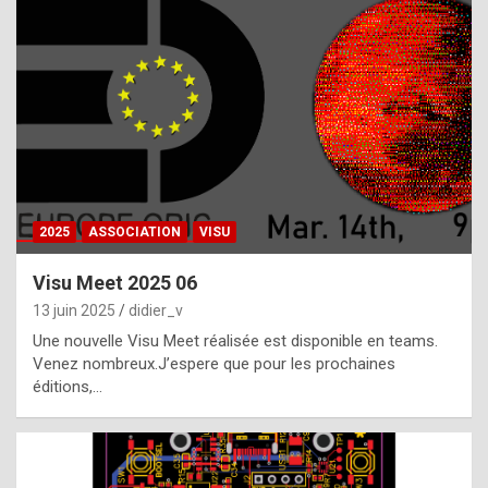
t
h
e
f
a
c
t
2025
ASSOCIATION
VISU
t
h
Visu Meet 2025 06
a
13 juin 2025
didier_v
t
Une nouvelle Visu Meet réalisée est disponible en teams.
t
Venez nombreux.J’espere que pour les prochaines
éditions,…
h
e
b