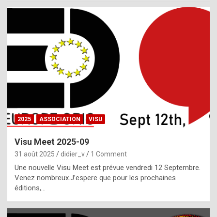
i
a
l
i
s
t
,
i
n
2025
ASSOCIATION
VISU
l
i
Visu Meet 2025-09
g
31 août 2025
didier_v
1 Comment
h
Une nouvelle Visu Meet est prévue vendredi 12 Septembre.
Venez nombreux.J’espere que pour les prochaines
t
éditions,…
o
f