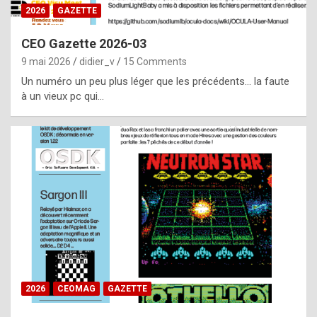
s
2026
GAZETTE
i
CEO Gazette 2026-03
d
9 mai 2026
didier_v
15 Comments
e
Un numéro un peu plus léger que les précédents… la faute
f
à un vieux pc qui…
r
o
m
m
a
y
b
e
b
2026
CEOMAG
GAZETTE
y
a