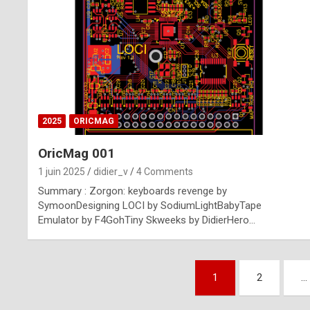
n
u
i
n
e
2025
ORICMAG
R
OricMag 001
o
1 juin 2025
didier_v
4 Comments
l
Summary : Zorgon: keyboards revenge by
e
SymoonDesigning LOCI by SodiumLightBabyTape
Emulator by F4GohTiny Skweeks by DidierHero…
x
r
Pagination
e
1
2
…
des
p