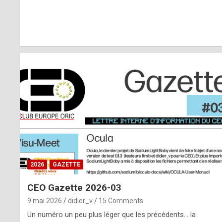
r
l
y
d
i
ff
i
c
u
2026
GAZETTE
l
CEO Gazette 2026-03
t
9 mai 2026
didier_v
15 Comments
t
Un numéro un peu plus léger que les précédents… la