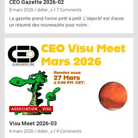
CEO Gazette 2026-02
g
8 mars 2026
didier_v
7 Comments
e
La gazette prend forme petit à petit. L’objectif est d’avoir
n
un résumé des nouveautés pour notre…
u
i
n
e
R
o
l
e
x
ASSOCIATION
VISU
r
Visu Meet 2026-03
e
4 mars 2026
didier_v
4 Comments
p