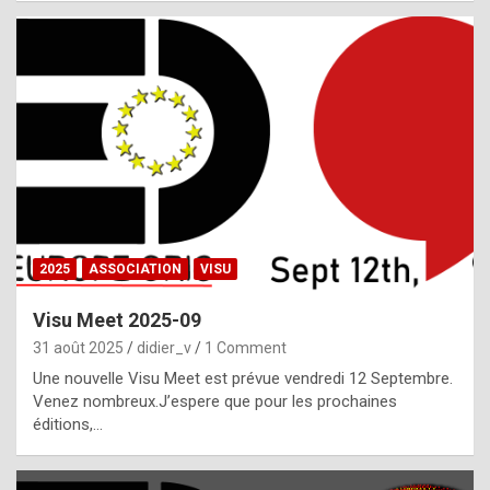
i
a
l
i
s
t
,
i
n
2025
ASSOCIATION
VISU
l
i
Visu Meet 2025-09
g
31 août 2025
didier_v
1 Comment
h
Une nouvelle Visu Meet est prévue vendredi 12 Septembre.
Venez nombreux.J’espere que pour les prochaines
t
éditions,…
o
f