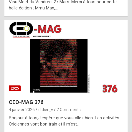
Visu Meet du Vendredi 27 Mars. Merci à tous pour cette
l
belle édition : Mmu Man,…
i
c
a
h
i
s
t
o
r
y
2025
s
CEO-MAG 376
p
4 janvier 2026
didier_v
2 Comments
e
Bonjour à tous,J’espère que vous allez bien. Les activités
c
Oriciennes vont bon train et il m’est…