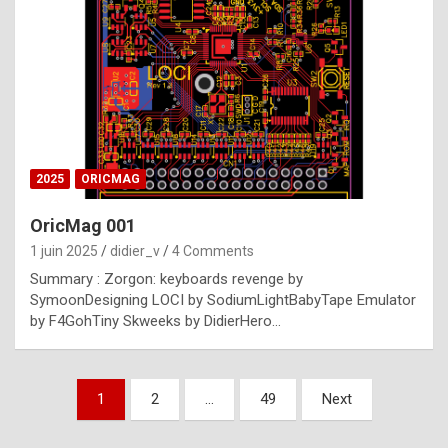
e
s
t
p
h
o
n
2025
ORICMAG
y
OricMag 001
R
1 juin 2025
didier_v
4 Comments
o
Summary : Zorgon: keyboards revenge by
l
SymoonDesigning LOCI by SodiumLightBabyTape Emulator
e
by F4GohTiny Skweeks by DidierHero…
x
a
Pagination
1
2
…
49
Next
r
des
e