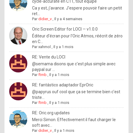
I
cycle-accurate en C11, tout équipé
Ca y est, j'avance. J'espere pouvoir faire un petit
f
ret...
y
Par
didier_v
,
Il y a 4 semaines
o
Oric Screen Editor for LOCI — v1.0.0
u
Éditeur d'écran pour l'Oric Atmos, réécrit de zéro
en C...
w
Par
xahmol
,
Il y a 1 mois
a
RE: Vente du LOCI
n
@semama disons que c'est plus simple avec
paypal sur ...
t
Par
ftmb
,
Il y a 1 mois
t
RE: fantástico adaptador EprOric
o
@papyrus ouf cool que ça se termine bien c'est
k
triste...
Par
ftmb
,
Il y a 1 mois
n
o
RE: Oric.org updates
Merci Simon. Effectivement il faut charger le
w
soft avec...
h
Par
didier_v
,
Il y a 1 mois