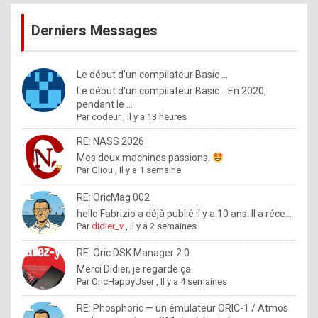
publications
9
Derniers Messages
5
%
m
Le début d'un compilateur Basic ...
Le début d'un compilateur Basic ...En 2020,
a
pendant le ...
d
Par
codeur
,
Il y a 13 heures
e
RE: NASS 2026
b
Mes deux machines passions.
Par
Gliou
,
Il y a 1 semaine
y
R
RE: OricMag 002
hello Fabrizio a déjà publié il y a 10 ans. Il a réce...
o
Par
didier_v
,
Il y a 2 semaines
l
RE: Oric DSK Manager 2.0
e
Merci Didier, je regarde ça.
x
Par
OricHappyUser
,
Il y a 4 semaines
.
RE: Phosphoric — un émulateur ORIC-1 / Atmos