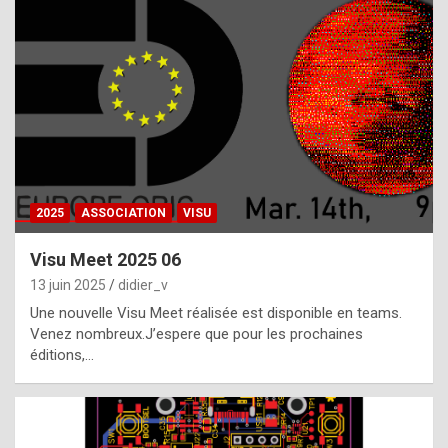
t
h
e
f
a
c
t
2025
ASSOCIATION
VISU
t
h
Visu Meet 2025 06
a
13 juin 2025
didier_v
t
Une nouvelle Visu Meet réalisée est disponible en teams.
t
Venez nombreux.J’espere que pour les prochaines
éditions,…
h
e
b