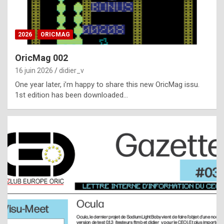
i
ff
2026
ORICMAG
i
c
OricMag 002
u
16 juin 2026
didier_v
l
One year later, i’m happy to share this new OricMag issu.
1st edition has been downloaded…
t
t
o
s
p
o
t
,
a