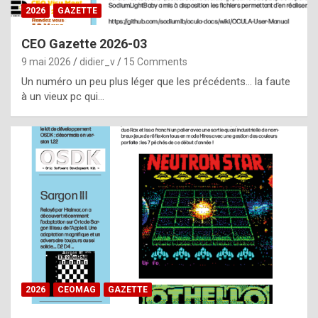
s
2026
GAZETTE
i
CEO Gazette 2026-03
d
9 mai 2026
didier_v
15 Comments
e
Un numéro un peu plus léger que les précédents… la faute
f
à un vieux pc qui…
r
o
m
m
a
y
b
e
b
2026
CEOMAG
GAZETTE
y
a