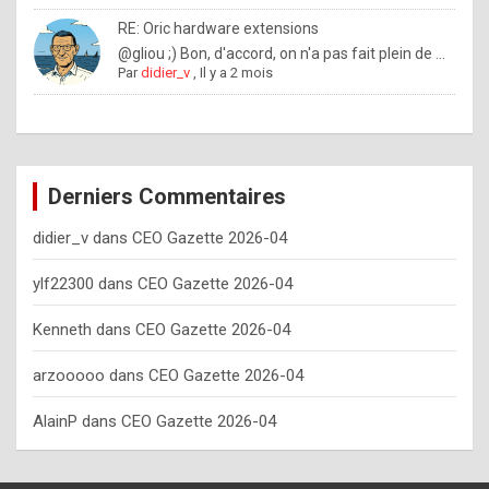
o
RE: Oric hardware extensions
w
@gliou ;) Bon, d'accord, on n'a pas fait plein de ...
Par
didier_v
,
Il y a 2 mois
o
f
t
e
Derniers Commentaires
n
didier_v
dans
CEO Gazette 2026-04
y
o
ylf22300
dans
CEO Gazette 2026-04
u
Kenneth
dans
CEO Gazette 2026-04
s
h
arzooooo
dans
CEO Gazette 2026-04
o
AlainP
dans
CEO Gazette 2026-04
u
l