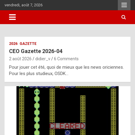
Skip
vendredi, août 7, 2026
to
content
i
2026
GAZETTE
t
CEO Gazette 2026-04
r
2 août 2026
didier_v
6 Comments
e
Pour jouer cet été, quoi de mieux que les news oriciennes.
g
Pour les plus studieux, OSDK…
u
l
a
r
l
y
d