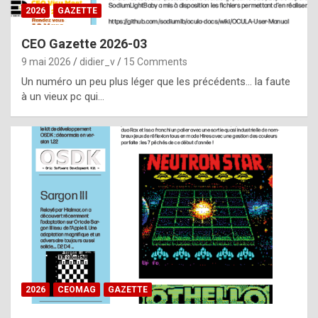
s
2026
GAZETTE
i
CEO Gazette 2026-03
d
9 mai 2026
didier_v
15 Comments
e
Un numéro un peu plus léger que les précédents… la faute
f
à un vieux pc qui…
r
o
m
m
a
y
b
e
b
2026
CEOMAG
GAZETTE
y
a