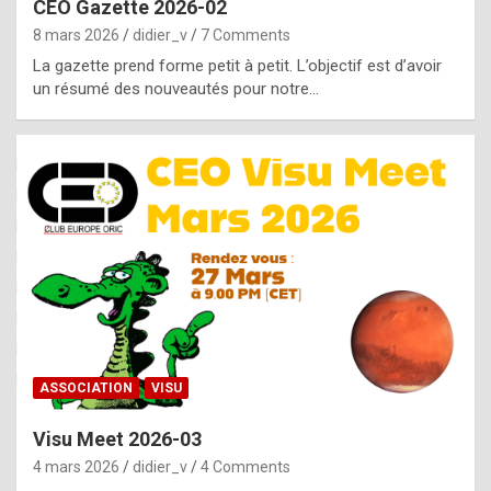
CEO Gazette 2026-02
g
8 mars 2026
didier_v
7 Comments
e
La gazette prend forme petit à petit. L’objectif est d’avoir
n
un résumé des nouveautés pour notre…
u
i
n
e
R
o
l
e
x
ASSOCIATION
VISU
r
Visu Meet 2026-03
e
4 mars 2026
didier_v
4 Comments
p