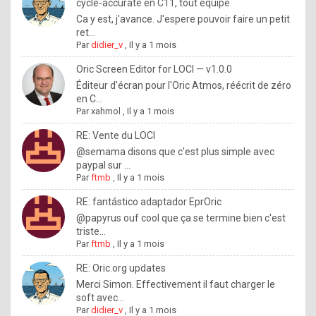
I
cycle-accurate en C11, tout équipé
Ca y est, j'avance. J'espere pouvoir faire un petit
f
ret...
y
Par
didier_v
,
Il y a 1 mois
o
Oric Screen Editor for LOCI — v1.0.0
u
Éditeur d'écran pour l'Oric Atmos, réécrit de zéro
en C...
w
Par
xahmol
,
Il y a 1 mois
a
RE: Vente du LOCI
n
@semama disons que c'est plus simple avec
paypal sur ...
t
Par
ftmb
,
Il y a 1 mois
t
RE: fantástico adaptador EprOric
o
@papyrus ouf cool que ça se termine bien c'est
k
triste...
Par
ftmb
,
Il y a 1 mois
n
o
RE: Oric.org updates
Merci Simon. Effectivement il faut charger le
w
soft avec...
h
Par
didier_v
,
Il y a 1 mois