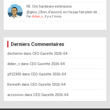
o
RE: Oric hardware extensions
w
@gliou ;) Bon, d'accord, on n'a pas fait plein de ...
Par
didier_v
,
Il y a 2 mois
o
f
t
e
Derniers Commentaires
n
dscherno
dans
CEO Gazette 2026-04
y
o
didier_v
dans
CEO Gazette 2026-04
u
ylf22300
dans
CEO Gazette 2026-04
s
h
Kenneth
dans
CEO Gazette 2026-04
o
arzooooo
dans
CEO Gazette 2026-04
u
l