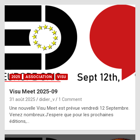
i
a
l
i
s
t
,
i
n
2025
ASSOCIATION
VISU
l
i
Visu Meet 2025-09
g
31 août 2025
didier_v
1 Comment
h
Une nouvelle Visu Meet est prévue vendredi 12 Septembre.
Venez nombreux.J’espere que pour les prochaines
t
éditions,…
o
f