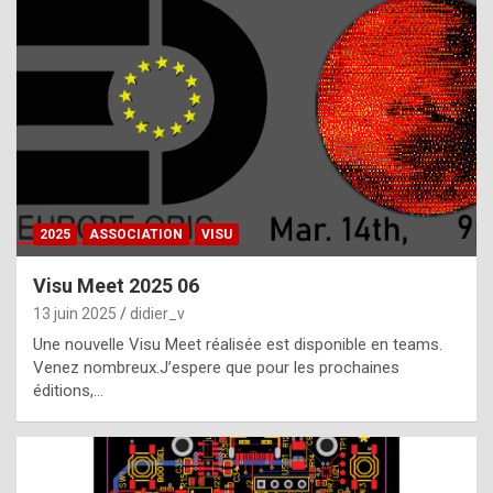
t
h
e
f
a
c
t
2025
ASSOCIATION
VISU
t
h
Visu Meet 2025 06
a
13 juin 2025
didier_v
t
Une nouvelle Visu Meet réalisée est disponible en teams.
t
Venez nombreux.J’espere que pour les prochaines
éditions,…
h
e
b