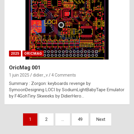
e
s
t
p
h
o
n
2025
ORICMAG
y
OricMag 001
R
1 juin 2025
didier_v
4 Comments
o
Summary : Zorgon: keyboards revenge by
l
SymoonDesigning LOCI by SodiumLightBabyTape Emulator
e
by F4GohTiny Skweeks by DidierHero…
x
a
Pagination
1
2
…
49
Next
r
des
e