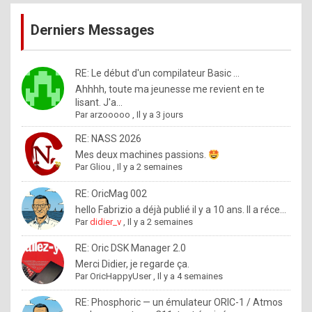
publications
9
Derniers Messages
5
%
m
RE: Le début d'un compilateur Basic ...
Ahhhh, toute ma jeunesse me revient en te
a
lisant. J'a...
d
Par
arzooooo
,
Il y a 3 jours
e
RE: NASS 2026
b
Mes deux machines passions.
Par
Gliou
,
Il y a 2 semaines
y
R
RE: OricMag 002
hello Fabrizio a déjà publié il y a 10 ans. Il a réce...
o
Par
didier_v
,
Il y a 2 semaines
l
RE: Oric DSK Manager 2.0
e
Merci Didier, je regarde ça.
x
Par
OricHappyUser
,
Il y a 4 semaines
.
RE: Phosphoric — un émulateur ORIC-1 / Atmos