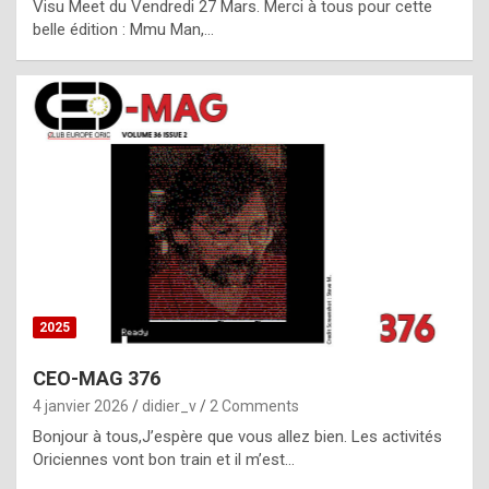
Visu Meet du Vendredi 27 Mars. Merci à tous pour cette
l
belle édition : Mmu Man,…
i
c
a
h
i
s
t
o
r
y
2025
s
CEO-MAG 376
p
4 janvier 2026
didier_v
2 Comments
e
Bonjour à tous,J’espère que vous allez bien. Les activités
c
Oriciennes vont bon train et il m’est…