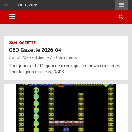
Skip
lundi, août 10, 2026
to
content
i
2026
GAZETTE
t
CEO Gazette 2026-04
r
2 août 2026
didier_v
7 Comments
e
Pour jouer cet été, quoi de mieux que les news oriciennes.
g
Pour les plus studieux, OSDK…
u
l
a
r
l
y
d