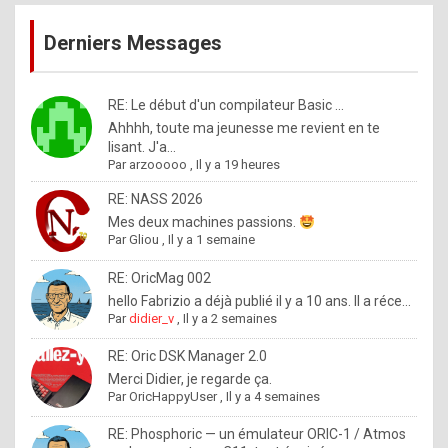
publications
9
Derniers Messages
5
%
m
RE: Le début d'un compilateur Basic ...
Ahhhh, toute ma jeunesse me revient en te
a
lisant. J'a...
d
Par
arzooooo
,
Il y a 19 heures
e
RE: NASS 2026
b
Mes deux machines passions.
Par
Gliou
,
Il y a 1 semaine
y
R
RE: OricMag 002
hello Fabrizio a déjà publié il y a 10 ans. Il a réce...
o
Par
didier_v
,
Il y a 2 semaines
l
RE: Oric DSK Manager 2.0
e
Merci Didier, je regarde ça.
x
Par
OricHappyUser
,
Il y a 4 semaines
.
RE: Phosphoric — un émulateur ORIC-1 / Atmos