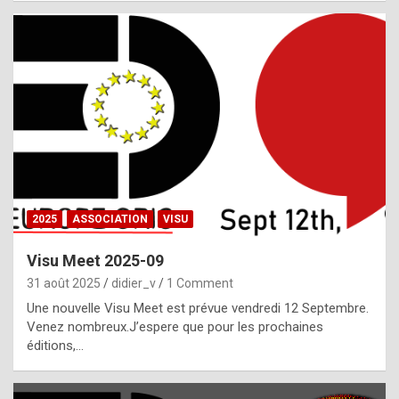
i
a
l
i
s
t
,
i
n
2025
ASSOCIATION
VISU
l
i
Visu Meet 2025-09
g
31 août 2025
didier_v
1 Comment
h
Une nouvelle Visu Meet est prévue vendredi 12 Septembre.
Venez nombreux.J’espere que pour les prochaines
t
éditions,…
o
f