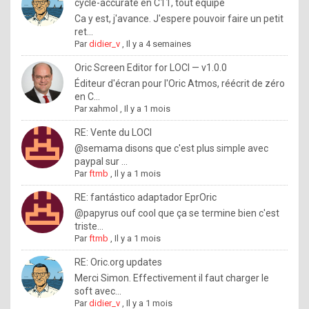
I
cycle-accurate en C11, tout équipé
Ca y est, j'avance. J'espere pouvoir faire un petit
f
ret...
y
Par
didier_v
,
Il y a 4 semaines
o
Oric Screen Editor for LOCI — v1.0.0
u
Éditeur d'écran pour l'Oric Atmos, réécrit de zéro
en C...
w
Par
xahmol
,
Il y a 1 mois
a
RE: Vente du LOCI
n
@semama disons que c'est plus simple avec
paypal sur ...
t
Par
ftmb
,
Il y a 1 mois
t
RE: fantástico adaptador EprOric
o
@papyrus ouf cool que ça se termine bien c'est
k
triste...
Par
ftmb
,
Il y a 1 mois
n
o
RE: Oric.org updates
Merci Simon. Effectivement il faut charger le
w
soft avec...
h
Par
didier_v
,
Il y a 1 mois