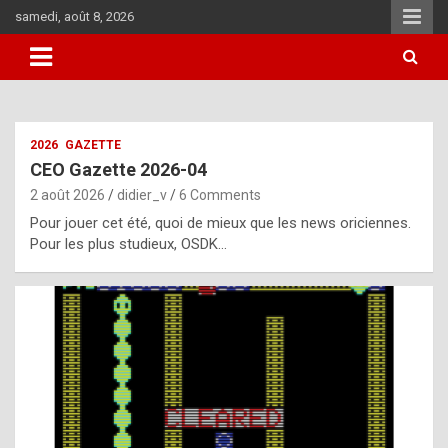
Skip
samedi, août 8, 2026
to
content
i
2026
GAZETTE
t
CEO Gazette 2026-04
r
2 août 2026
didier_v
6 Comments
e
Pour jouer cet été, quoi de mieux que les news oriciennes.
g
Pour les plus studieux, OSDK…
u
l
a
r
l
y
d