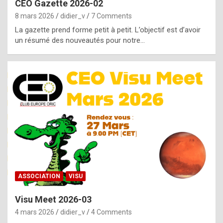
CEO Gazette 2026-02
g
8 mars 2026
didier_v
7 Comments
e
La gazette prend forme petit à petit. L’objectif est d’avoir
n
un résumé des nouveautés pour notre…
u
i
n
e
R
o
l
e
x
ASSOCIATION
VISU
r
Visu Meet 2026-03
e
4 mars 2026
didier_v
4 Comments
p