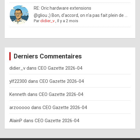
o
RE: Oric hardware extensions
w
@gliou ;) Bon, d'accord, on n'a pas fait plein de ...
Par
didier_v
,
Il y a 2 mois
o
f
t
e
Derniers Commentaires
n
didier_v
dans
CEO Gazette 2026-04
y
o
ylf22300
dans
CEO Gazette 2026-04
u
Kenneth
dans
CEO Gazette 2026-04
s
h
arzooooo
dans
CEO Gazette 2026-04
o
AlainP
dans
CEO Gazette 2026-04
u
l