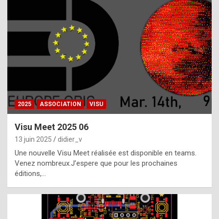
t
h
e
f
a
c
t
2025
ASSOCIATION
VISU
t
h
Visu Meet 2025 06
a
13 juin 2025
didier_v
t
Une nouvelle Visu Meet réalisée est disponible en teams.
t
Venez nombreux.J’espere que pour les prochaines
éditions,…
h
e
b