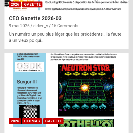
s
2026
GAZETTE
i
CEO Gazette 2026-03
d
9 mai 2026
didier_v
15 Comments
e
Un numéro un peu plus léger que les précédents… la faute
f
à un vieux pc qui…
r
o
m
m
a
y
b
e
b
2026
CEOMAG
GAZETTE
y
a