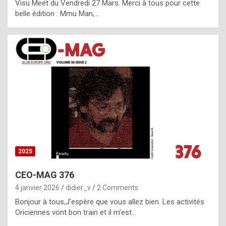
Visu Meet du Vendredi 27 Mars. Merci à tous pour cette
l
belle édition : Mmu Man,…
i
c
a
h
i
s
t
o
r
y
2025
s
CEO-MAG 376
p
4 janvier 2026
didier_v
2 Comments
e
Bonjour à tous,J’espère que vous allez bien. Les activités
c
Oriciennes vont bon train et il m’est…