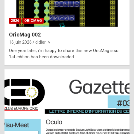
i
ff
2026
ORICMAG
i
c
OricMag 002
u
16 juin 2026
didier_v
l
One year later, i’m happy to share this new OricMag issu.
1st edition has been downloaded…
t
t
o
s
p
o
t
,
a