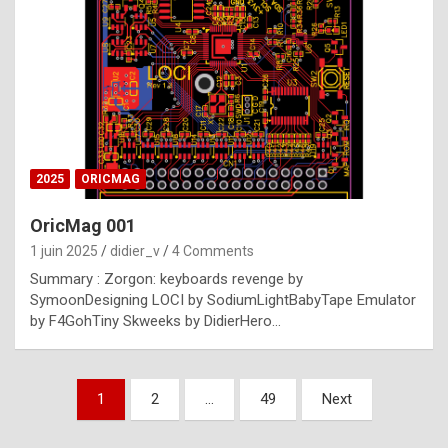
e
s
t
p
h
o
n
2025
ORICMAG
y
OricMag 001
R
1 juin 2025
didier_v
4 Comments
o
Summary : Zorgon: keyboards revenge by
l
SymoonDesigning LOCI by SodiumLightBabyTape Emulator
e
by F4GohTiny Skweeks by DidierHero…
x
a
Pagination
1
2
…
49
Next
r
des
e