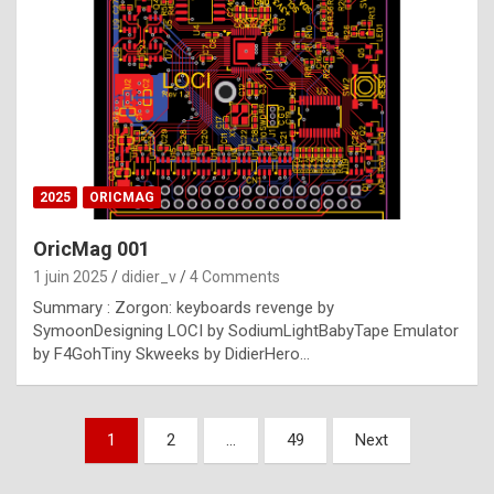
e
s
t
p
h
o
n
2025
ORICMAG
y
OricMag 001
R
1 juin 2025
didier_v
4 Comments
o
Summary : Zorgon: keyboards revenge by
l
SymoonDesigning LOCI by SodiumLightBabyTape Emulator
e
by F4GohTiny Skweeks by DidierHero…
x
a
Pagination
1
2
…
49
Next
r
des
e