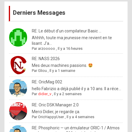
publications
9
Derniers Messages
5
%
m
RE: Le début d'un compilateur Basic ...
Ahhhh, toute ma jeunesse me revient en te
a
lisant. J'a...
d
Par
arzooooo
,
Il y a 16 heures
e
RE: NASS 2026
b
Mes deux machines passions.
Par
Gliou
,
Il y a 1 semaine
y
R
RE: OricMag 002
hello Fabrizio a déjà publié il y a 10 ans. Il a réce...
o
Par
didier_v
,
Il y a 2 semaines
l
RE: Oric DSK Manager 2.0
e
Merci Didier, je regarde ça.
x
Par
OricHappyUser
,
Il y a 4 semaines
.
RE: Phosphoric — un émulateur ORIC-1 / Atmos