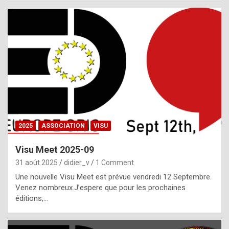
i
a
l
i
s
t
,
i
n
2025
ASSOCIATION
VISU
l
i
Visu Meet 2025-09
g
31 août 2025
didier_v
1 Comment
h
Une nouvelle Visu Meet est prévue vendredi 12 Septembre.
Venez nombreux.J’espere que pour les prochaines
t
éditions,…
o
f