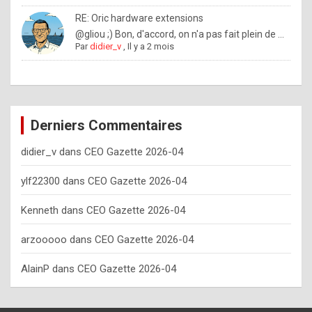
o
RE: Oric hardware extensions
w
@gliou ;) Bon, d'accord, on n'a pas fait plein de ...
Par
didier_v
,
Il y a 2 mois
o
f
t
e
Derniers Commentaires
n
didier_v
dans
CEO Gazette 2026-04
y
o
ylf22300
dans
CEO Gazette 2026-04
u
Kenneth
dans
CEO Gazette 2026-04
s
h
arzooooo
dans
CEO Gazette 2026-04
o
AlainP
dans
CEO Gazette 2026-04
u
l