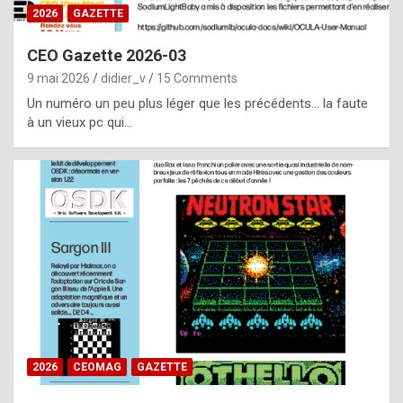
s
2026
GAZETTE
i
CEO Gazette 2026-03
d
9 mai 2026
didier_v
15 Comments
e
Un numéro un peu plus léger que les précédents… la faute
f
à un vieux pc qui…
r
o
m
m
a
y
b
e
b
2026
CEOMAG
GAZETTE
y
a