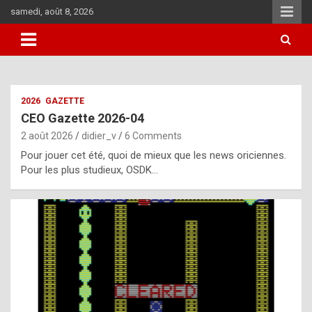
Skip
samedi, août 8, 2026
to
content
i
2026
GAZETTE
t
CEO Gazette 2026-04
r
2 août 2026
didier_v
6 Comments
e
Pour jouer cet été, quoi de mieux que les news oriciennes.
g
Pour les plus studieux, OSDK…
u
l
a
r
l
y
d