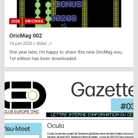
i
ff
2026
ORICMAG
i
c
OricMag 002
u
16 juin 2026
didier_v
l
One year later, i’m happy to share this new OricMag issu.
1st edition has been downloaded…
t
t
o
s
p
o
t
,
a