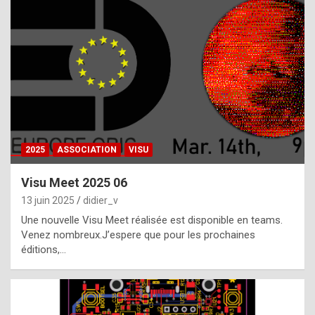
t
h
e
f
a
c
t
2025
ASSOCIATION
VISU
t
h
Visu Meet 2025 06
a
13 juin 2025
didier_v
t
Une nouvelle Visu Meet réalisée est disponible en teams.
t
Venez nombreux.J’espere que pour les prochaines
éditions,…
h
e
b