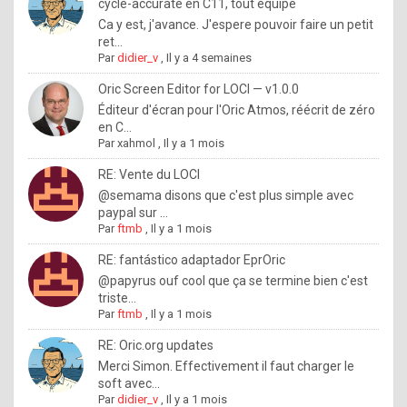
I
cycle-accurate en C11, tout équipé
Ca y est, j'avance. J'espere pouvoir faire un petit
f
ret...
y
Par
didier_v
,
Il y a 4 semaines
o
Oric Screen Editor for LOCI — v1.0.0
u
Éditeur d'écran pour l'Oric Atmos, réécrit de zéro
en C...
w
Par
xahmol
,
Il y a 1 mois
a
RE: Vente du LOCI
n
@semama disons que c'est plus simple avec
paypal sur ...
t
Par
ftmb
,
Il y a 1 mois
t
RE: fantástico adaptador EprOric
o
@papyrus ouf cool que ça se termine bien c'est
k
triste...
Par
ftmb
,
Il y a 1 mois
n
o
RE: Oric.org updates
Merci Simon. Effectivement il faut charger le
w
soft avec...
h
Par
didier_v
,
Il y a 1 mois