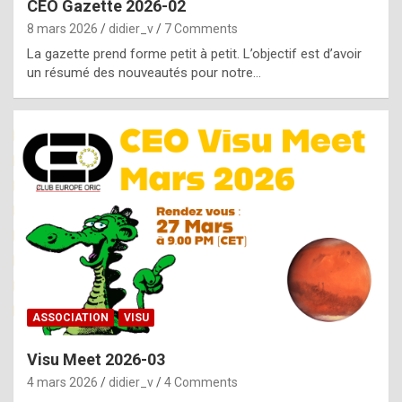
CEO Gazette 2026-02
g
8 mars 2026
didier_v
7 Comments
e
La gazette prend forme petit à petit. L’objectif est d’avoir
n
un résumé des nouveautés pour notre…
u
i
n
e
R
o
l
e
x
ASSOCIATION
VISU
r
Visu Meet 2026-03
e
4 mars 2026
didier_v
4 Comments
p