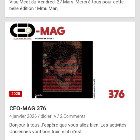
Visu Meet du Vendredi 27 Mars. Merci à tous pour cette
l
belle édition : Mmu Man,…
i
c
a
h
i
s
t
o
r
y
2025
s
CEO-MAG 376
p
4 janvier 2026
didier_v
2 Comments
e
Bonjour à tous,J’espère que vous allez bien. Les activités
c
Oriciennes vont bon train et il m’est…