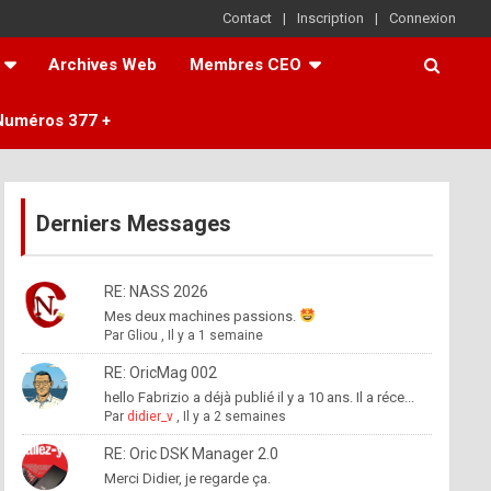
Contact
Inscription
Connexion
Archives Web
Membres CEO
Numéros 377 +
Derniers Messages
RE: NASS 2026
Mes deux machines passions.
Par
Gliou
,
Il y a 1 semaine
RE: OricMag 002
hello Fabrizio a déjà publié il y a 10 ans. Il a réce...
Par
didier_v
,
Il y a 2 semaines
RE: Oric DSK Manager 2.0
Merci Didier, je regarde ça.