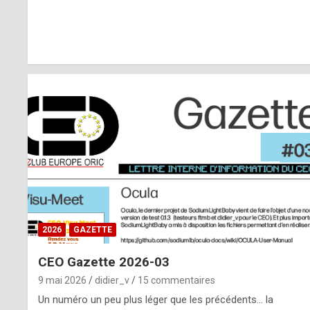
r
l
y
d
i
ff
i
c
u
2026
GAZETTE
l
CEO Gazette 2026-03
t
9 mai 2026
didier_v
15 commentaires
t
Un numéro un peu plus léger que les précédents… la