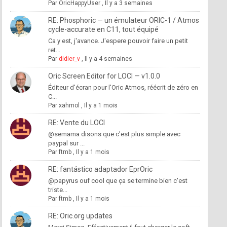
Par
OricHappyUser
,
Il y a 3 semaines
RE: Phosphoric — un émulateur ORIC-1 / Atmos
cycle-accurate en C11, tout équipé
Ca y est, j'avance. J'espere pouvoir faire un petit
ret...
Par
didier_v
,
Il y a 4 semaines
Oric Screen Editor for LOCI — v1.0.0
Éditeur d'écran pour l'Oric Atmos, réécrit de zéro en
C...
Par
xahmol
,
Il y a 1 mois
RE: Vente du LOCI
@semama disons que c'est plus simple avec
paypal sur ...
Par
ftmb
,
Il y a 1 mois
RE: fantástico adaptador EprOric
@papyrus ouf cool que ça se termine bien c'est
triste...
Par
ftmb
,
Il y a 1 mois
RE: Oric.org updates