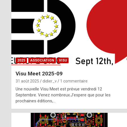
o
m
m
a
y
b
2025
ASSOCIATION
VISU
e
Visu Meet 2025-09
b
31 août 2025
didier_v
1 commentaire
y
Une nouvelle Visu Meet est prévue vendredi 12
Septembre. Venez nombreux.J’espere que pour les
a
prochaines éditions,…
g
e