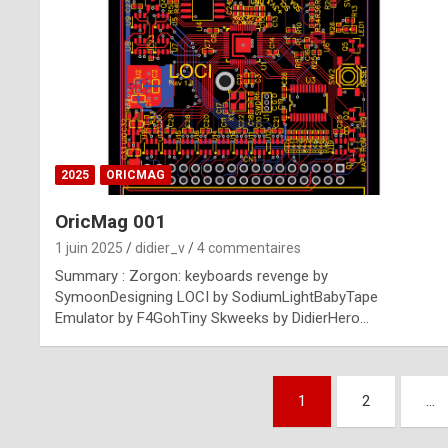
n
u
i
n
e
2025
ORICMAG
R
OricMag 001
o
1 juin 2025
didier_v
4 commentaires
l
Summary : Zorgon: keyboards revenge by
e
SymoonDesigning LOCI by SodiumLightBabyTape
Emulator by F4GohTiny Skweeks by DidierHero…
x
r
Pagination
e
1
2
…
des
p