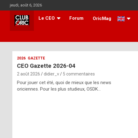
Aller
jeudi, août 6, 2026
au
contenu
Le CEO
Forum
OricMag
i
2026
GAZETTE
CEO Gazette 2026-04
t
2 août 2026
didier_v
5 commentaires
r
Pour jouer cet été, quoi de mieux que les news
e
oriciennes. Pour les plus studieux, OSDK…
g
u
l
a