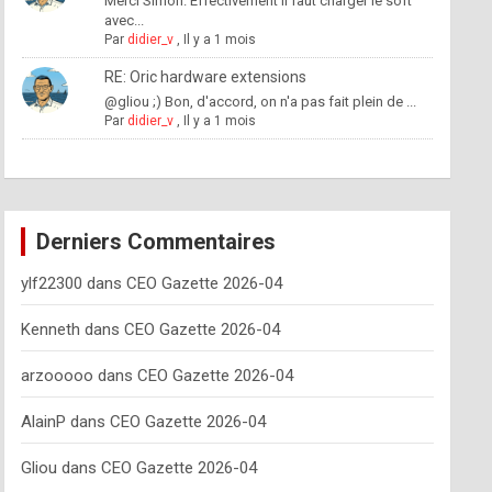
Merci Simon. Effectivement il faut charger le soft
avec...
Par
didier_v
,
Il y a 1 mois
RE: Oric hardware extensions
@gliou ;) Bon, d'accord, on n'a pas fait plein de ...
Par
didier_v
,
Il y a 1 mois
Derniers Commentaires
ylf22300
dans
CEO Gazette 2026-04
Kenneth
dans
CEO Gazette 2026-04
arzooooo
dans
CEO Gazette 2026-04
AlainP
dans
CEO Gazette 2026-04
Gliou
dans
CEO Gazette 2026-04