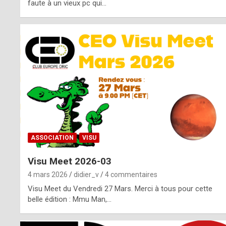
o
faute à un vieux pc qui…
s
p
o
t
,
a
s
ASSOCIATION
VISU
i
Visu Meet 2026-03
d
4 mars 2026
didier_v
4 commentaires
e
Visu Meet du Vendredi 27 Mars. Merci à tous pour cette
belle édition : Mmu Man,…
f
r