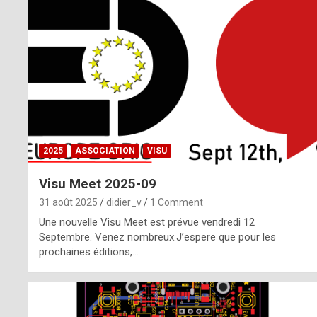
o
m
m
a
y
b
2025
ASSOCIATION
VISU
e
Visu Meet 2025-09
b
31 août 2025
didier_v
1 Comment
y
Une nouvelle Visu Meet est prévue vendredi 12
Septembre. Venez nombreux.J’espere que pour les
a
prochaines éditions,…
g
e