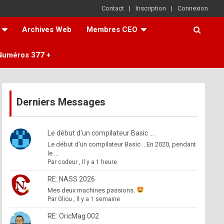
Contact
Inscription
Connexion
Archives Web
Membres CEO
Numéros 377 +
Derniers Messages
Le début d'un compilateur Basic ...
Le début d'un compilateur Basic ...En 2020, pendant
le ...
Par
codeur
,
Il y a 1 heure
RE: NASS 2026
Mes deux machines passions.
Par
Gliou
,
Il y a 1 semaine
RE: OricMag 002