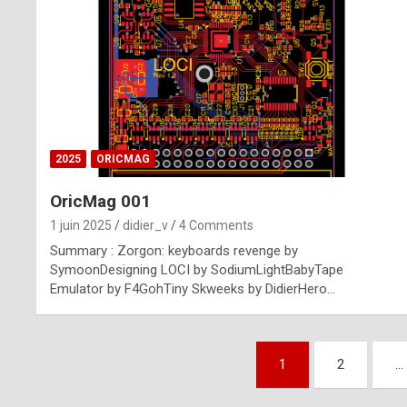
n
u
i
n
e
2025
ORICMAG
R
OricMag 001
o
1 juin 2025
didier_v
4 Comments
l
Summary : Zorgon: keyboards revenge by
e
SymoonDesigning LOCI by SodiumLightBabyTape
Emulator by F4GohTiny Skweeks by DidierHero…
x
r
Pagination
e
1
2
…
des
p