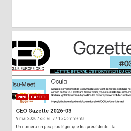
r
l
y
d
i
ff
i
c
u
2026
GAZETTE
l
CEO Gazette 2026-03
t
9 mai 2026
didier_v
15 Comments
t
Un numéro un peu plus léger que les précédents… la