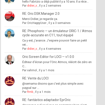
hello Fabrizio a déjà publié il y a 10 ans. Il a réce...
Par
didier_v
,
Il y a 2 semaines
RE: Oric DSK Manager 2.0
Merci Didier, je regarde ça.
Par
OricHappyUser
,
Il y a 3 semaines
RE: Phosphoric — un émulateur ORIC-1 / Atmos
cycle-accurate en C11, tout équipé
Ca y est, j'avance. J'espere pouvoir faire un petit
ret...
Par
didier_v
,
Il y a 4 semaines
Oric Screen Editor for LOCI — v1.0.0
Éditeur d'écran pour l'Oric Atmos, réécrit de zéro en
C...
Par
xahmol
,
Il y a 1 mois
RE: Vente du LOCI
@semama disons que c'est plus simple avec
paypal sur ...
Par
ftmb
,
Il y a 1 mois
RE: fantástico adaptador EprOric