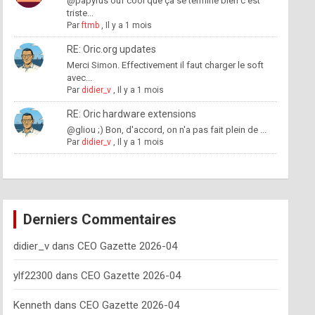
@papyrus ouf cool que ça se termine bien c'est
triste...
Par
ftmb
,
Il y a 1 mois
RE: Oric.org updates
Merci Simon. Effectivement il faut charger le soft
avec...
Par
didier_v
,
Il y a 1 mois
RE: Oric hardware extensions
@gliou ;) Bon, d'accord, on n'a pas fait plein de ...
Par
didier_v
,
Il y a 1 mois
Derniers Commentaires
didier_v
dans
CEO Gazette 2026-04
ylf22300
dans
CEO Gazette 2026-04
Kenneth
dans
CEO Gazette 2026-04