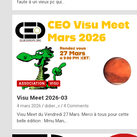
o
faute à un vieux pc qui…
s
p
o
t
,
a
s
ASSOCIATION
VISU
i
Visu Meet 2026-03
d
4 mars 2026
didier_v
4 Comments
e
Visu Meet du Vendredi 27 Mars. Merci à tous pour cette
belle édition : Mmu Man,…
f
r