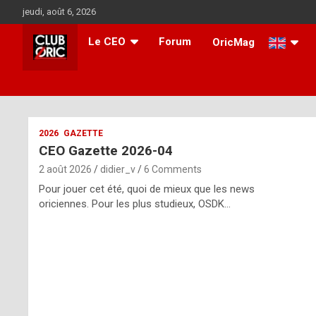
Skip
jeudi, août 6, 2026
to
content
Le CEO
Forum
OricMag
i
2026
GAZETTE
CEO Gazette 2026-04
t
2 août 2026
didier_v
6 Comments
r
Pour jouer cet été, quoi de mieux que les news
e
oriciennes. Pour les plus studieux, OSDK…
g
u
l
a