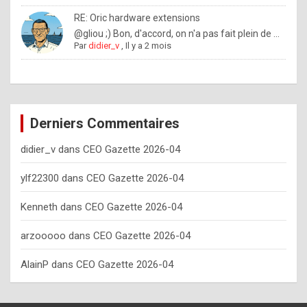
o
RE: Oric hardware extensions
w
@gliou ;) Bon, d'accord, on n'a pas fait plein de ...
Par
didier_v
,
Il y a 2 mois
o
f
t
e
Derniers Commentaires
n
didier_v
dans
CEO Gazette 2026-04
y
o
ylf22300
dans
CEO Gazette 2026-04
u
Kenneth
dans
CEO Gazette 2026-04
s
h
arzooooo
dans
CEO Gazette 2026-04
o
AlainP
dans
CEO Gazette 2026-04
u
l