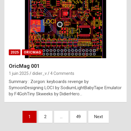
e
s
t
p
h
o
n
2025
ORICMAG
y
OricMag 001
R
1 juin 2025
didier_v
4 Comments
o
Summary : Zorgon: keyboards revenge by
l
SymoonDesigning LOCI by SodiumLightBabyTape Emulator
e
by F4GohTiny Skweeks by DidierHero…
x
a
Pagination
1
2
…
49
Next
r
des
e