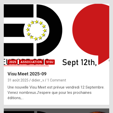
i
a
l
i
s
t
,
i
n
2025
ASSOCIATION
VISU
l
i
Visu Meet 2025-09
g
31 août 2025
didier_v
1 Comment
h
Une nouvelle Visu Meet est prévue vendredi 12 Septembre.
Venez nombreux.J’espere que pour les prochaines
t
éditions,…
o
f