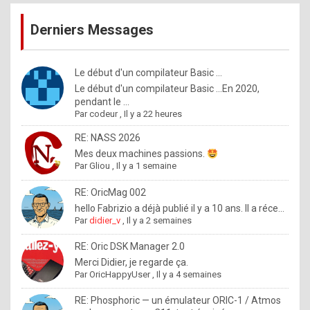
publications
9
Derniers Messages
5
%
m
Le début d'un compilateur Basic ...
Le début d'un compilateur Basic ...En 2020,
a
pendant le ...
d
Par
codeur
,
Il y a 22 heures
e
RE: NASS 2026
b
Mes deux machines passions.
Par
Gliou
,
Il y a 1 semaine
y
R
RE: OricMag 002
hello Fabrizio a déjà publié il y a 10 ans. Il a réce...
o
Par
didier_v
,
Il y a 2 semaines
l
RE: Oric DSK Manager 2.0
e
Merci Didier, je regarde ça.
x
Par
OricHappyUser
,
Il y a 4 semaines
.
RE: Phosphoric — un émulateur ORIC-1 / Atmos