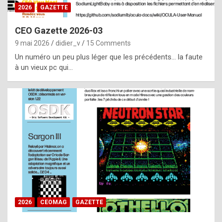
s
2026
GAZETTE
i
CEO Gazette 2026-03
d
9 mai 2026
didier_v
15 Comments
e
Un numéro un peu plus léger que les précédents… la faute
f
à un vieux pc qui…
r
o
m
m
a
y
b
e
b
2026
CEOMAG
GAZETTE
y
a