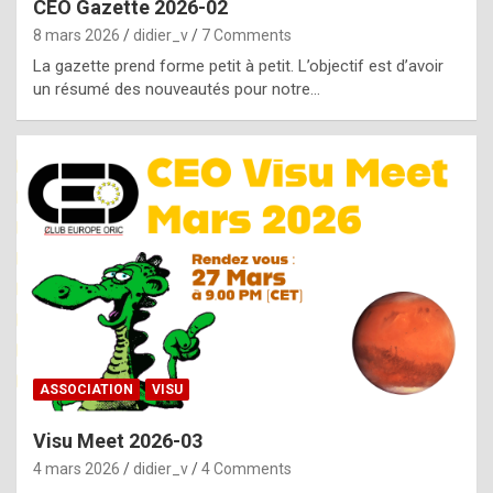
CEO Gazette 2026-02
g
8 mars 2026
didier_v
7 Comments
e
La gazette prend forme petit à petit. L’objectif est d’avoir
n
un résumé des nouveautés pour notre…
u
i
n
e
R
o
l
e
x
ASSOCIATION
VISU
r
Visu Meet 2026-03
e
4 mars 2026
didier_v
4 Comments
p