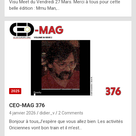
Visu Meet du Vendredi 27 Mars. Merci à tous pour cette
l
belle édition : Mmu Man,…
i
c
a
h
i
s
t
o
r
y
2025
s
CEO-MAG 376
p
4 janvier 2026
didier_v
2 Comments
e
Bonjour à tous,J’espère que vous allez bien. Les activités
c
Oriciennes vont bon train et il m’est…