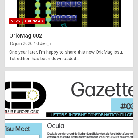
i
ff
2026
ORICMAG
i
c
OricMag 002
u
16 juin 2026
didier_v
l
One year later, i’m happy to share this new OricMag issu.
1st edition has been downloaded…
t
t
o
s
p
o
t
,
a