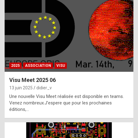
t
h
e
f
a
c
t
2025
ASSOCIATION
VISU
t
h
Visu Meet 2025 06
a
13 juin 2025
didier_v
t
Une nouvelle Visu Meet réalisée est disponible en teams.
t
Venez nombreux.J’espere que pour les prochaines
éditions,…
h
e
b