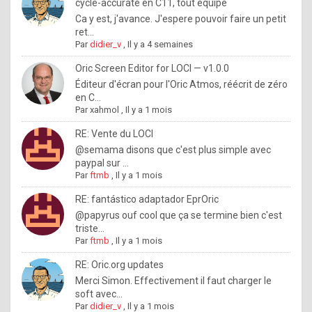
I
cycle-accurate en C11, tout équipé
Ca y est, j'avance. J'espere pouvoir faire un petit
f
ret...
y
Par
didier_v
,
Il y a 4 semaines
o
Oric Screen Editor for LOCI — v1.0.0
u
Éditeur d'écran pour l'Oric Atmos, réécrit de zéro
en C...
w
Par
xahmol
,
Il y a 1 mois
a
RE: Vente du LOCI
n
@semama disons que c'est plus simple avec
paypal sur ...
t
Par
ftmb
,
Il y a 1 mois
t
RE: fantástico adaptador EprOric
o
@papyrus ouf cool que ça se termine bien c'est
k
triste...
Par
ftmb
,
Il y a 1 mois
n
o
RE: Oric.org updates
Merci Simon. Effectivement il faut charger le
w
soft avec...
h
Par
didier_v
,
Il y a 1 mois