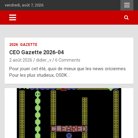
Skip
vendredi, août 7, 2026
to
content
i
2026
GAZETTE
t
CEO Gazette 2026-04
r
2 août 2026
didier_v
6 Comments
e
Pour jouer cet été, quoi de mieux que les news oriciennes.
g
Pour les plus studieux, OSDK…
u
l
a
r
l
y
d