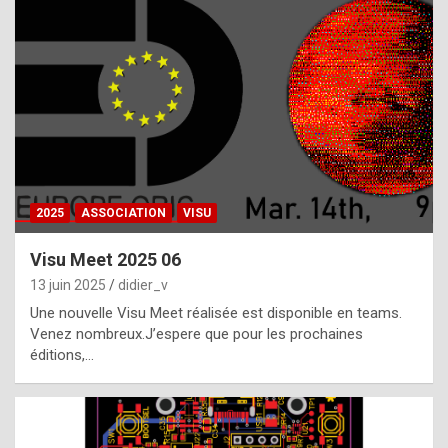
t
h
e
f
a
c
t
2025
ASSOCIATION
VISU
t
h
Visu Meet 2025 06
a
13 juin 2025
didier_v
t
Une nouvelle Visu Meet réalisée est disponible en teams.
t
Venez nombreux.J’espere que pour les prochaines
éditions,…
h
e
b