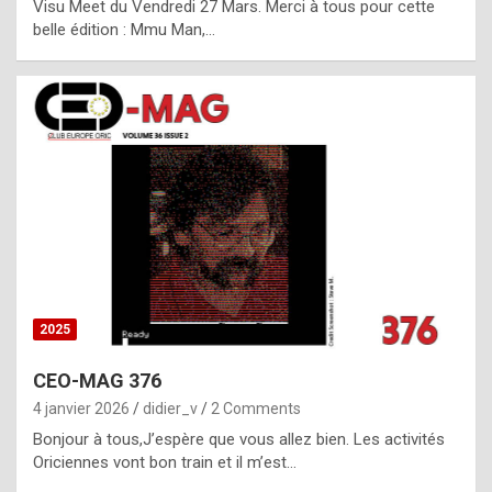
Visu Meet du Vendredi 27 Mars. Merci à tous pour cette
l
belle édition : Mmu Man,…
i
c
a
h
i
s
t
o
r
y
2025
s
CEO-MAG 376
p
4 janvier 2026
didier_v
2 Comments
e
Bonjour à tous,J’espère que vous allez bien. Les activités
c
Oriciennes vont bon train et il m’est…