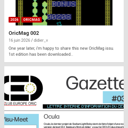
i
ff
2026
ORICMAG
i
c
OricMag 002
u
16 juin 2026
didier_v
l
One year later, i’m happy to share this new OricMag issu.
1st edition has been downloaded…
t
t
o
s
p
o
t
,
a