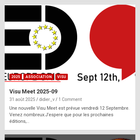
i
a
l
i
s
t
,
i
n
2025
ASSOCIATION
VISU
l
i
Visu Meet 2025-09
g
31 août 2025
didier_v
1 Comment
h
Une nouvelle Visu Meet est prévue vendredi 12 Septembre.
Venez nombreux.J’espere que pour les prochaines
t
éditions,…
o
f