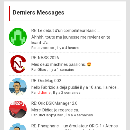
publications
9
Derniers Messages
5
%
m
RE: Le début d'un compilateur Basic ...
Ahhhh, toute ma jeunesse me revient en te
a
lisant. J'a...
d
Par
arzooooo
,
Il y a 4 heures
e
RE: NASS 2026
b
Mes deux machines passions.
Par
Gliou
,
Il y a 1 semaine
y
R
RE: OricMag 002
hello Fabrizio a déjà publié il y a 10 ans. Il a réce...
o
Par
didier_v
,
Il y a 2 semaines
l
RE: Oric DSK Manager 2.0
e
Merci Didier, je regarde ça.
x
Par
OricHappyUser
,
Il y a 4 semaines
.
RE: Phosphoric — un émulateur ORIC-1 / Atmos