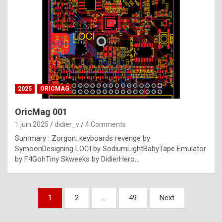
e
s
t
p
h
o
n
2025
ORICMAG
y
OricMag 001
R
1 juin 2025
didier_v
4 Comments
o
Summary : Zorgon: keyboards revenge by
l
SymoonDesigning LOCI by SodiumLightBabyTape Emulator
e
by F4GohTiny Skweeks by DidierHero…
x
a
Pagination
1
2
…
49
Next
r
des
e