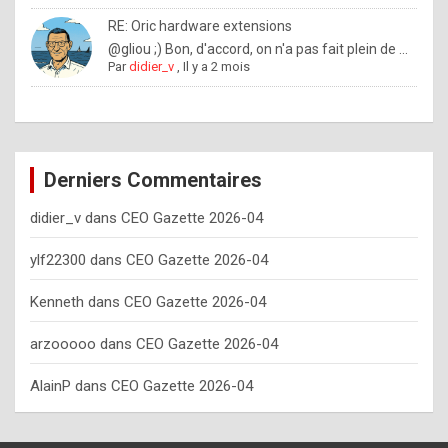
o
RE: Oric hardware extensions
w
@gliou ;) Bon, d'accord, on n'a pas fait plein de ...
Par
didier_v
,
Il y a 2 mois
o
f
t
e
Derniers Commentaires
n
didier_v
dans
CEO Gazette 2026-04
y
o
ylf22300
dans
CEO Gazette 2026-04
u
Kenneth
dans
CEO Gazette 2026-04
s
h
arzooooo
dans
CEO Gazette 2026-04
o
AlainP
dans
CEO Gazette 2026-04
u
l