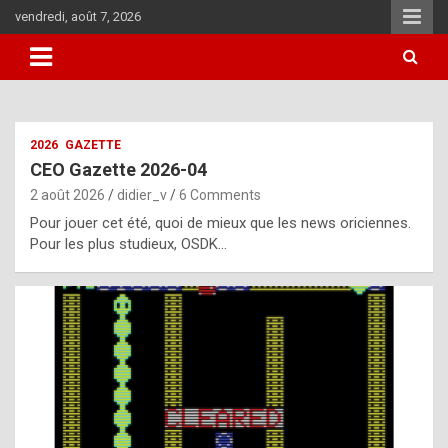
Skip
vendredi, août 7, 2026
to
content
i
2026
GAZETTE
t
CEO Gazette 2026-04
r
2 août 2026
didier_v
6 Comments
e
Pour jouer cet été, quoi de mieux que les news oriciennes.
g
Pour les plus studieux, OSDK…
u
l
a
r
l
y
d