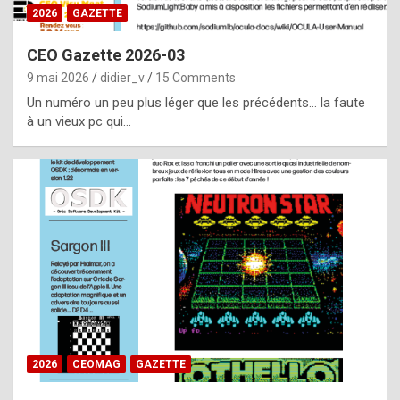
s
2026
GAZETTE
i
CEO Gazette 2026-03
d
9 mai 2026
didier_v
15 Comments
e
Un numéro un peu plus léger que les précédents… la faute
f
à un vieux pc qui…
r
o
m
m
a
y
b
e
b
2026
CEOMAG
GAZETTE
y
a