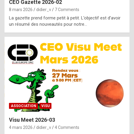
CEO Gazette 2026-02
g
8 mars 2026
didier_v
7 Comments
e
La gazette prend forme petit à petit. L’objectif est d’avoir
n
un résumé des nouveautés pour notre…
u
i
n
e
R
o
l
e
x
ASSOCIATION
VISU
r
Visu Meet 2026-03
e
4 mars 2026
didier_v
4 Comments
p