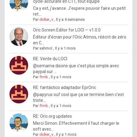
I
cycle-accurate en C11, tout équipé
Ca y est, j'avance. J'espere pouvoir faire un petit
f
ret...
y
Par
didier_v
,
Il y a 4 semaines
o
Oric Screen Editor for LOCI — v1.0.0
u
Éditeur d'écran pour l'Oric Atmos, réécrit de zéro
en C...
w
Par
xahmol
,
Il y a 1 mois
a
RE: Vente du LOCI
n
@semama disons que c'est plus simple avec
paypal sur ...
t
Par
ftmb
,
Il y a 1 mois
t
RE: fantástico adaptador EprOric
o
@papyrus ouf cool que ça se termine bien c'est
k
triste...
Par
ftmb
,
Il y a 1 mois
n
o
RE: Oric.org updates
Merci Simon. Effectivement il faut charger le
w
soft avec...
h
Par
didier_v
,
Il y a 1 mois