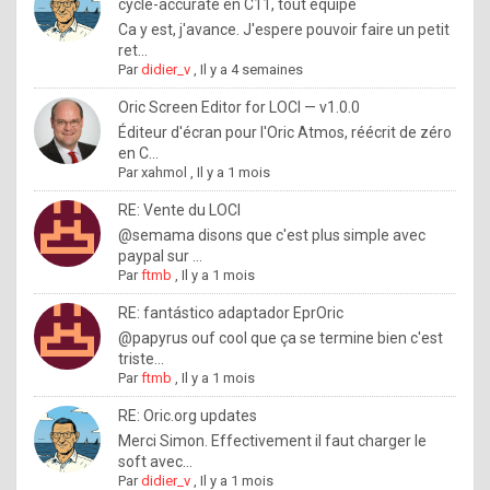
I
cycle-accurate en C11, tout équipé
Ca y est, j'avance. J'espere pouvoir faire un petit
f
ret...
y
Par
didier_v
,
Il y a 4 semaines
o
Oric Screen Editor for LOCI — v1.0.0
u
Éditeur d'écran pour l'Oric Atmos, réécrit de zéro
en C...
w
Par
xahmol
,
Il y a 1 mois
a
RE: Vente du LOCI
n
@semama disons que c'est plus simple avec
paypal sur ...
t
Par
ftmb
,
Il y a 1 mois
t
RE: fantástico adaptador EprOric
o
@papyrus ouf cool que ça se termine bien c'est
k
triste...
Par
ftmb
,
Il y a 1 mois
n
o
RE: Oric.org updates
Merci Simon. Effectivement il faut charger le
w
soft avec...
h
Par
didier_v
,
Il y a 1 mois