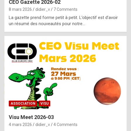
CEO Gazette 2026-02
g
8 mars 2026
didier_v
7 Comments
e
La gazette prend forme petit à petit. L’objectif est d’avoir
n
un résumé des nouveautés pour notre…
u
i
n
e
R
o
l
e
x
ASSOCIATION
VISU
r
Visu Meet 2026-03
e
4 mars 2026
didier_v
4 Comments
p