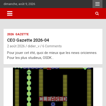
Skip
dimanche, août 9, 2026
to
content
i
2026
GAZETTE
t
CEO Gazette 2026-04
r
2 août 2026
didier_v
6 Comments
e
Pour jouer cet été, quoi de mieux que les news oriciennes.
g
Pour les plus studieux, OSDK…
u
l
a
r
l
y
d