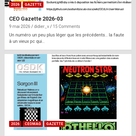
s
2026
GAZETTE
i
CEO Gazette 2026-03
d
9 mai 2026
didier_v
15 Comments
e
Un numéro un peu plus léger que les précédents… la faute
f
à un vieux pc qui…
r
o
m
m
a
y
b
e
b
2026
CEOMAG
GAZETTE
y
a