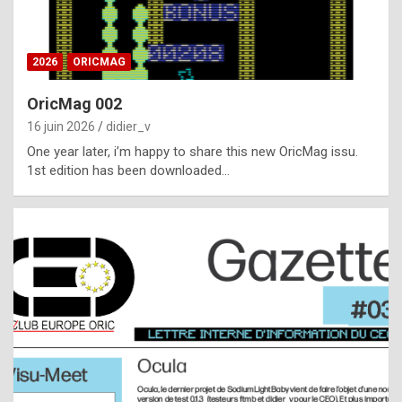
i
ff
2026
ORICMAG
i
c
OricMag 002
u
16 juin 2026
didier_v
l
One year later, i’m happy to share this new OricMag issu.
1st edition has been downloaded…
t
t
o
s
p
o
t
,
a