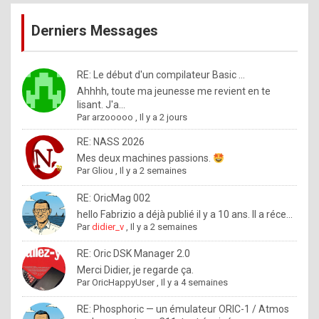
publications
9
Derniers Messages
5
%
m
RE: Le début d'un compilateur Basic ...
Ahhhh, toute ma jeunesse me revient en te
a
lisant. J'a...
d
Par
arzooooo
,
Il y a 2 jours
e
RE: NASS 2026
b
Mes deux machines passions.
Par
Gliou
,
Il y a 2 semaines
y
R
RE: OricMag 002
hello Fabrizio a déjà publié il y a 10 ans. Il a réce...
o
Par
didier_v
,
Il y a 2 semaines
l
RE: Oric DSK Manager 2.0
e
Merci Didier, je regarde ça.
x
Par
OricHappyUser
,
Il y a 4 semaines
.
RE: Phosphoric — un émulateur ORIC-1 / Atmos