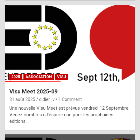
i
a
l
i
s
t
,
i
n
2025
ASSOCIATION
VISU
l
i
Visu Meet 2025-09
g
31 août 2025
didier_v
1 Comment
h
Une nouvelle Visu Meet est prévue vendredi 12 Septembre.
Venez nombreux.J’espere que pour les prochaines
t
éditions,…
o
f