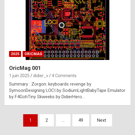
e
s
t
p
h
o
n
2025
ORICMAG
y
OricMag 001
R
1 juin 2025
didier_v
4 Comments
o
Summary : Zorgon: keyboards revenge by
l
SymoonDesigning LOCI by SodiumLightBabyTape Emulator
e
by F4GohTiny Skweeks by DidierHero…
x
a
Pagination
1
2
…
49
Next
r
des
e