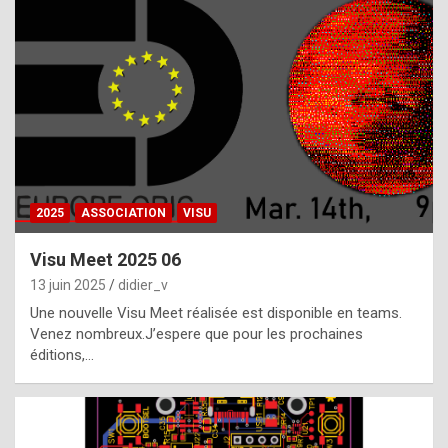
t
h
e
f
a
c
t
2025
ASSOCIATION
VISU
t
h
Visu Meet 2025 06
a
13 juin 2025
didier_v
t
Une nouvelle Visu Meet réalisée est disponible en teams.
t
Venez nombreux.J’espere que pour les prochaines
éditions,…
h
e
b