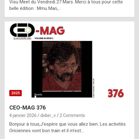
Visu Meet du Vendredi 27 Mars. Merci à tous pour cette
l
belle édition : Mmu Man,…
i
c
a
h
i
s
t
o
r
y
2025
s
CEO-MAG 376
p
4 janvier 2026
didier_v
2 Comments
e
Bonjour à tous,J’espère que vous allez bien. Les activités
c
Oriciennes vont bon train et il m’est…