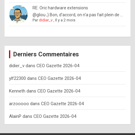
o
RE: Oric hardware extensions
w
@gliou ;) Bon, d'accord, on n'a pas fait plein de ...
Par
didier_v
,
Il y a 2 mois
o
f
t
e
Derniers Commentaires
n
didier_v
dans
CEO Gazette 2026-04
y
o
ylf22300
dans
CEO Gazette 2026-04
u
Kenneth
dans
CEO Gazette 2026-04
s
h
arzooooo
dans
CEO Gazette 2026-04
o
AlainP
dans
CEO Gazette 2026-04
u
l