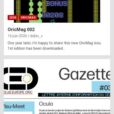
i
ff
2026
ORICMAG
i
c
OricMag 002
u
16 juin 2026
didier_v
l
One year later, i’m happy to share this new OricMag issu.
1st edition has been downloaded…
t
t
o
s
p
o
t
,
a