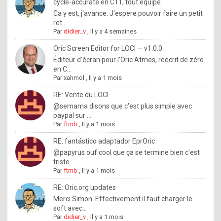
I
cycle-accurate en C11, tout équipé
Ca y est, j'avance. J'espere pouvoir faire un petit
f
ret...
y
Par
didier_v
,
Il y a 4 semaines
o
Oric Screen Editor for LOCI — v1.0.0
u
Éditeur d'écran pour l'Oric Atmos, réécrit de zéro
en C...
w
Par
xahmol
,
Il y a 1 mois
a
RE: Vente du LOCI
n
@semama disons que c'est plus simple avec
paypal sur ...
t
Par
ftmb
,
Il y a 1 mois
t
RE: fantástico adaptador EprOric
o
@papyrus ouf cool que ça se termine bien c'est
k
triste...
Par
ftmb
,
Il y a 1 mois
n
o
RE: Oric.org updates
Merci Simon. Effectivement il faut charger le
w
soft avec...
h
Par
didier_v
,
Il y a 1 mois