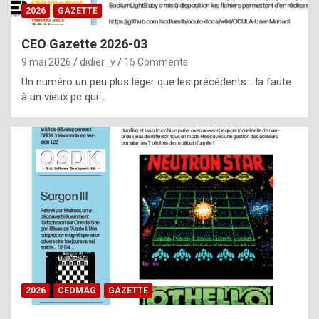
s
2026
GAZETTE
i
CEO Gazette 2026-03
d
9 mai 2026
didier_v
15 Comments
e
Un numéro un peu plus léger que les précédents… la faute
f
à un vieux pc qui…
r
o
m
m
a
y
b
e
b
2026
CEOMAG
GAZETTE
y
a