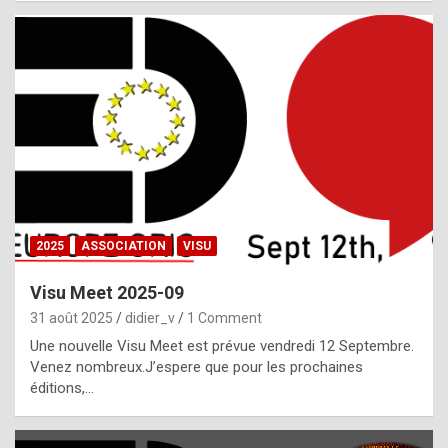
i
a
l
i
s
t
,
i
n
2025
ASSOCIATION
VISU
l
i
Visu Meet 2025-09
g
31 août 2025
didier_v
1 Comment
h
Une nouvelle Visu Meet est prévue vendredi 12 Septembre.
Venez nombreux.J’espere que pour les prochaines
t
éditions,…
o
f