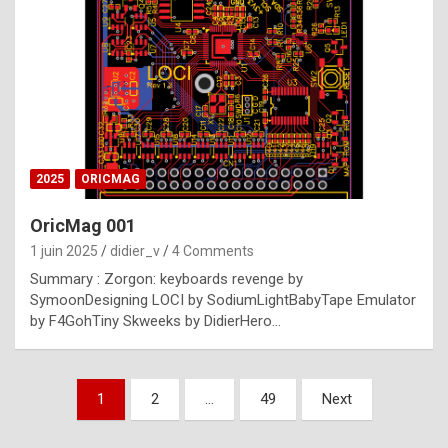
e
s
t
p
h
o
n
2025
ORICMAG
y
OricMag 001
R
1 juin 2025
didier_v
4 Comments
o
Summary : Zorgon: keyboards revenge by
l
SymoonDesigning LOCI by SodiumLightBabyTape Emulator
e
by F4GohTiny Skweeks by DidierHero…
x
a
Pagination
1
2
…
49
Next
r
des
e