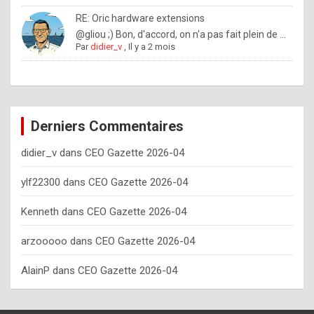
o
RE: Oric hardware extensions
w
@gliou ;) Bon, d'accord, on n'a pas fait plein de ...
Par
didier_v
,
Il y a 2 mois
o
f
t
e
Derniers Commentaires
n
didier_v
dans
CEO Gazette 2026-04
y
o
ylf22300
dans
CEO Gazette 2026-04
u
Kenneth
dans
CEO Gazette 2026-04
s
h
arzooooo
dans
CEO Gazette 2026-04
o
AlainP
dans
CEO Gazette 2026-04
u
l