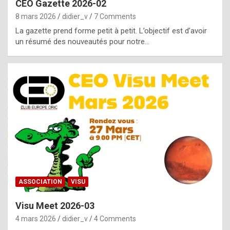
CEO Gazette 2026-02
g
8 mars 2026
didier_v
7 Comments
e
La gazette prend forme petit à petit. L’objectif est d’avoir
n
un résumé des nouveautés pour notre…
u
i
n
e
R
o
l
e
x
ASSOCIATION
VISU
r
Visu Meet 2026-03
e
4 mars 2026
didier_v
4 Comments
p