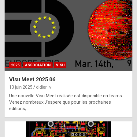
t
h
e
f
a
c
t
2025
ASSOCIATION
VISU
t
h
Visu Meet 2025 06
a
13 juin 2025
didier_v
t
Une nouvelle Visu Meet réalisée est disponible en teams.
t
Venez nombreux.J’espere que pour les prochaines
éditions,…
h
e
b