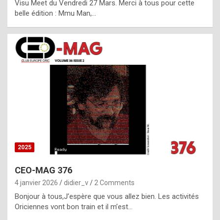
Visu Meet du Vendredi 27 Mars. Merci à tous pour cette
l
belle édition : Mmu Man,…
i
c
a
h
i
s
t
o
r
y
2025
s
CEO-MAG 376
p
4 janvier 2026
didier_v
2 Comments
e
Bonjour à tous,J’espère que vous allez bien. Les activités
c
Oriciennes vont bon train et il m’est…