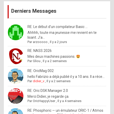
publications
9
Derniers Messages
5
%
m
RE: Le début d'un compilateur Basic ...
Ahhhh, toute ma jeunesse me revient en te
a
lisant. J'a...
d
Par
arzooooo
,
Il y a 2 jours
e
RE: NASS 2026
b
Mes deux machines passions.
Par
Gliou
,
Il y a 2 semaines
y
R
RE: OricMag 002
hello Fabrizio a déjà publié il y a 10 ans. Il a réce...
o
Par
didier_v
,
Il y a 2 semaines
l
RE: Oric DSK Manager 2.0
e
Merci Didier, je regarde ça.
x
Par
OricHappyUser
,
Il y a 4 semaines
.
RE: Phosphoric — un émulateur ORIC-1 / Atmos