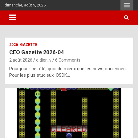
Skip
dimanche, août 9, 2026
to
content
i
2026
GAZETTE
t
CEO Gazette 2026-04
r
2 août 2026
didier_v
6 Comments
e
Pour jouer cet été, quoi de mieux que les news oriciennes.
g
Pour les plus studieux, OSDK…
u
l
a
r
l
y
d