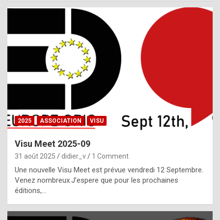
i
a
l
i
s
t
,
i
n
2025
ASSOCIATION
VISU
l
i
Visu Meet 2025-09
g
31 août 2025
didier_v
1 Comment
h
Une nouvelle Visu Meet est prévue vendredi 12 Septembre.
Venez nombreux.J’espere que pour les prochaines
t
éditions,…
o
f