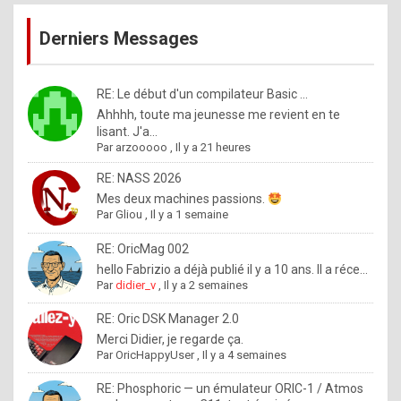
publications
9
Derniers Messages
5
%
m
RE: Le début d'un compilateur Basic ...
Ahhhh, toute ma jeunesse me revient en te
a
lisant. J'a...
d
Par
arzooooo
,
Il y a 21 heures
e
RE: NASS 2026
b
Mes deux machines passions.
Par
Gliou
,
Il y a 1 semaine
y
R
RE: OricMag 002
hello Fabrizio a déjà publié il y a 10 ans. Il a réce...
o
Par
didier_v
,
Il y a 2 semaines
l
RE: Oric DSK Manager 2.0
e
Merci Didier, je regarde ça.
x
Par
OricHappyUser
,
Il y a 4 semaines
.
RE: Phosphoric — un émulateur ORIC-1 / Atmos