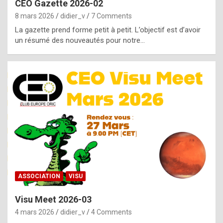
CEO Gazette 2026-02
g
8 mars 2026
didier_v
7 Comments
e
La gazette prend forme petit à petit. L’objectif est d’avoir
n
un résumé des nouveautés pour notre…
u
i
n
e
R
o
l
e
x
ASSOCIATION
VISU
r
Visu Meet 2026-03
e
4 mars 2026
didier_v
4 Comments
p