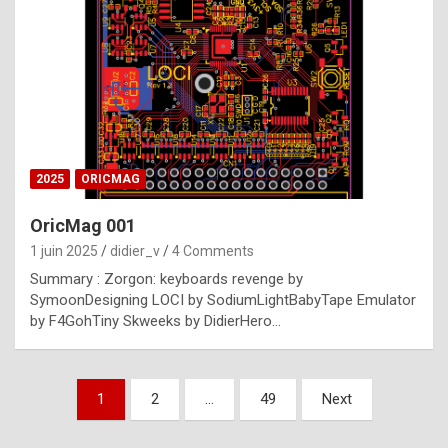
e
s
t
p
h
o
n
2025
ORICMAG
y
OricMag 001
R
1 juin 2025
didier_v
4 Comments
o
Summary : Zorgon: keyboards revenge by
l
SymoonDesigning LOCI by SodiumLightBabyTape Emulator
e
by F4GohTiny Skweeks by DidierHero…
x
a
Pagination
1
2
…
49
Next
r
des
e