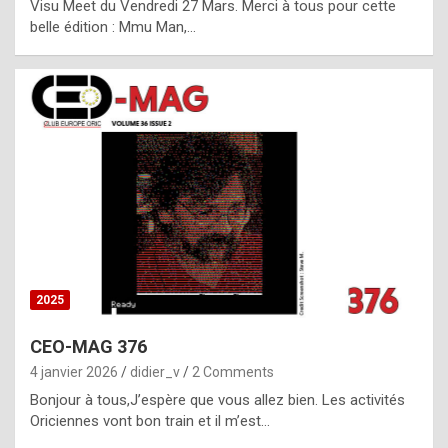
Visu Meet du Vendredi 27 Mars. Merci à tous pour cette
l
belle édition : Mmu Man,…
i
c
a
h
i
s
t
o
r
y
2025
s
CEO-MAG 376
p
4 janvier 2026
didier_v
2 Comments
e
Bonjour à tous,J’espère que vous allez bien. Les activités
c
Oriciennes vont bon train et il m’est…