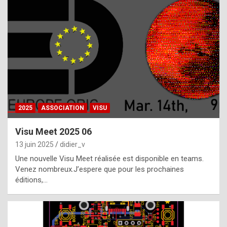
t
h
e
f
a
c
t
2025
ASSOCIATION
VISU
t
h
Visu Meet 2025 06
a
13 juin 2025
didier_v
t
Une nouvelle Visu Meet réalisée est disponible en teams.
t
Venez nombreux.J’espere que pour les prochaines
éditions,…
h
e
b