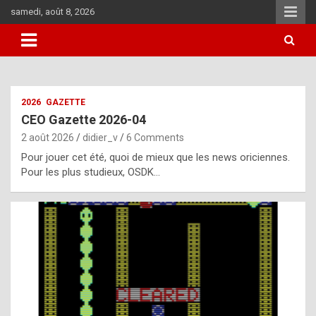
Skip
samedi, août 8, 2026
to
content
i
2026
GAZETTE
t
CEO Gazette 2026-04
r
2 août 2026
didier_v
6 Comments
e
Pour jouer cet été, quoi de mieux que les news oriciennes.
g
Pour les plus studieux, OSDK…
u
l
a
r
l
y
d