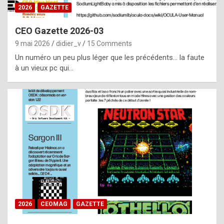
s
2026
GAZETTE
i
CEO Gazette 2026-03
d
9 mai 2026
didier_v
15 Comments
e
Un numéro un peu plus léger que les précédents… la faute
f
à un vieux pc qui…
r
o
m
m
a
y
b
e
b
2026
CEOMAG
GAZETTE
y
a