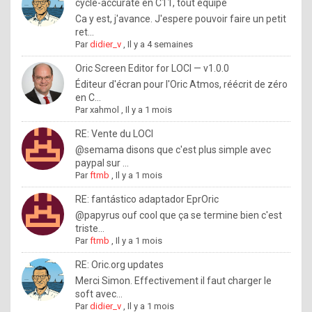
I
cycle-accurate en C11, tout équipé
Ca y est, j'avance. J'espere pouvoir faire un petit
f
ret...
y
Par
didier_v
,
Il y a 4 semaines
o
Oric Screen Editor for LOCI — v1.0.0
u
Éditeur d'écran pour l'Oric Atmos, réécrit de zéro
en C...
w
Par
xahmol
,
Il y a 1 mois
a
RE: Vente du LOCI
n
@semama disons que c'est plus simple avec
paypal sur ...
t
Par
ftmb
,
Il y a 1 mois
t
RE: fantástico adaptador EprOric
o
@papyrus ouf cool que ça se termine bien c'est
k
triste...
Par
ftmb
,
Il y a 1 mois
n
o
RE: Oric.org updates
Merci Simon. Effectivement il faut charger le
w
soft avec...
h
Par
didier_v
,
Il y a 1 mois