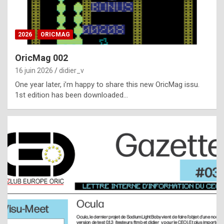
i
ff
2026
ORICMAG
i
c
OricMag 002
u
16 juin 2026
didier_v
l
One year later, i’m happy to share this new OricMag issu.
1st edition has been downloaded…
t
t
o
s
p
o
t
,
a