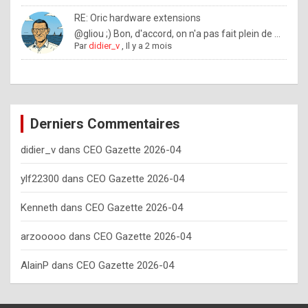
o
RE: Oric hardware extensions
w
@gliou ;) Bon, d'accord, on n'a pas fait plein de ...
Par
didier_v
,
Il y a 2 mois
o
f
t
e
Derniers Commentaires
n
didier_v
dans
CEO Gazette 2026-04
y
o
ylf22300
dans
CEO Gazette 2026-04
u
Kenneth
dans
CEO Gazette 2026-04
s
h
arzooooo
dans
CEO Gazette 2026-04
o
AlainP
dans
CEO Gazette 2026-04
u
l