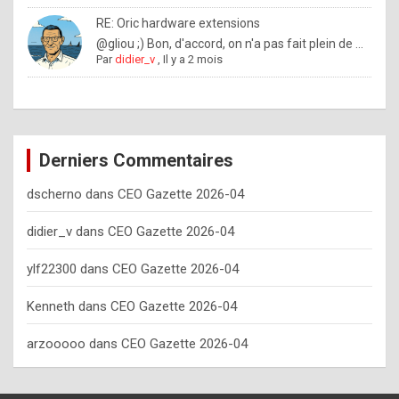
o
RE: Oric hardware extensions
w
@gliou ;) Bon, d'accord, on n'a pas fait plein de ...
Par
didier_v
,
Il y a 2 mois
o
f
t
e
Derniers Commentaires
n
dscherno
dans
CEO Gazette 2026-04
y
o
didier_v
dans
CEO Gazette 2026-04
u
ylf22300
dans
CEO Gazette 2026-04
s
h
Kenneth
dans
CEO Gazette 2026-04
o
arzooooo
dans
CEO Gazette 2026-04
u
l