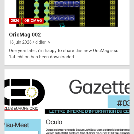
i
ff
2026
ORICMAG
i
c
OricMag 002
u
16 juin 2026
didier_v
l
One year later, i’m happy to share this new OricMag issu.
1st edition has been downloaded…
t
t
o
s
p
o
t
,
a