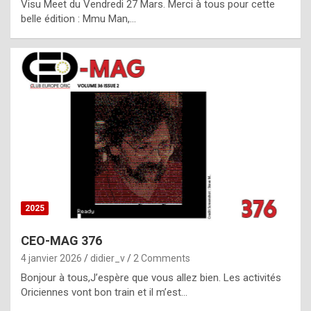
Visu Meet du Vendredi 27 Mars. Merci à tous pour cette
l
belle édition : Mmu Man,…
i
c
a
h
i
s
t
o
r
y
2025
s
CEO-MAG 376
p
4 janvier 2026
didier_v
2 Comments
e
Bonjour à tous,J’espère que vous allez bien. Les activités
c
Oriciennes vont bon train et il m’est…