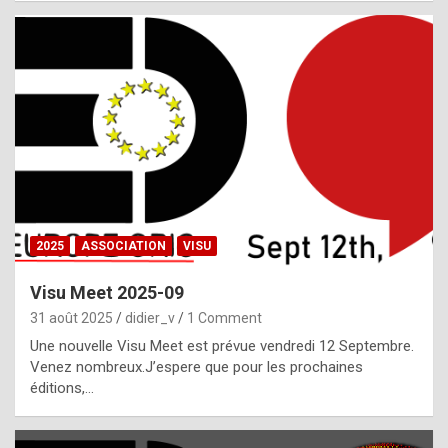
i
a
l
i
s
t
,
i
n
2025
ASSOCIATION
VISU
l
i
Visu Meet 2025-09
g
31 août 2025
didier_v
1 Comment
h
Une nouvelle Visu Meet est prévue vendredi 12 Septembre.
Venez nombreux.J’espere que pour les prochaines
t
éditions,…
o
f