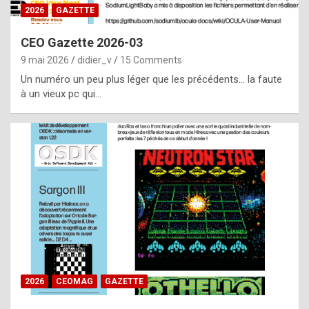
s
2026
GAZETTE
i
CEO Gazette 2026-03
d
9 mai 2026
didier_v
15 Comments
e
Un numéro un peu plus léger que les précédents… la faute
f
à un vieux pc qui…
r
o
m
m
a
y
b
e
b
2026
CEOMAG
GAZETTE
y
a