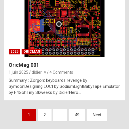
e
s
t
p
h
o
n
2025
ORICMAG
y
OricMag 001
R
1 juin 2025
didier_v
4 Comments
o
Summary : Zorgon: keyboards revenge by
l
SymoonDesigning LOCI by SodiumLightBabyTape Emulator
e
by F4GohTiny Skweeks by DidierHero…
x
a
Pagination
1
2
…
49
Next
r
des
e