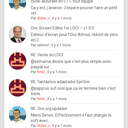
I
cycle-accurate en C11, tout équipé
Ca y est, j'avance. J'espere pouvoir faire un petit
f
ret...
y
Par
didier_v
,
Il y a 1 mois
o
Oric Screen Editor for LOCI — v1.0.0
u
Éditeur d'écran pour l'Oric Atmos, réécrit de zéro
en C...
w
Par
xahmol
,
Il y a 1 mois
a
RE: Vente du LOCI
n
@semama disons que c'est plus simple avec
paypal sur ...
t
Par
ftmb
,
Il y a 1 mois
t
RE: fantástico adaptador EprOric
o
@papyrus ouf cool que ça se termine bien c'est
k
triste...
Par
ftmb
,
Il y a 1 mois
n
o
RE: Oric.org updates
Merci Simon. Effectivement il faut charger le
w
soft avec...
h
Par
didier_v
,
Il y a 1 mois