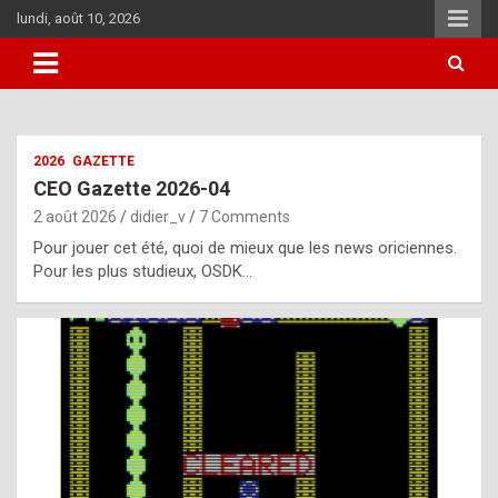
Skip
lundi, août 10, 2026
to
content
i
2026
GAZETTE
t
CEO Gazette 2026-04
r
2 août 2026
didier_v
7 Comments
e
Pour jouer cet été, quoi de mieux que les news oriciennes.
g
Pour les plus studieux, OSDK…
u
l
a
r
l
y
d