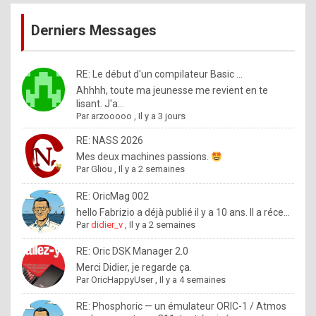
publications
9
Derniers Messages
5
%
m
RE: Le début d'un compilateur Basic ...
Ahhhh, toute ma jeunesse me revient en te
a
lisant. J'a...
d
Par
arzooooo
,
Il y a 3 jours
e
RE: NASS 2026
b
Mes deux machines passions.
Par
Gliou
,
Il y a 2 semaines
y
R
RE: OricMag 002
hello Fabrizio a déjà publié il y a 10 ans. Il a réce...
o
Par
didier_v
,
Il y a 2 semaines
l
RE: Oric DSK Manager 2.0
e
Merci Didier, je regarde ça.
x
Par
OricHappyUser
,
Il y a 4 semaines
.
RE: Phosphoric — un émulateur ORIC-1 / Atmos