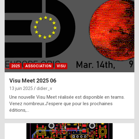
t
h
e
f
a
c
t
2025
ASSOCIATION
VISU
t
h
Visu Meet 2025 06
a
13 juin 2025
didier_v
t
Une nouvelle Visu Meet réalisée est disponible en teams.
t
Venez nombreux.J’espere que pour les prochaines
éditions,…
h
e
b