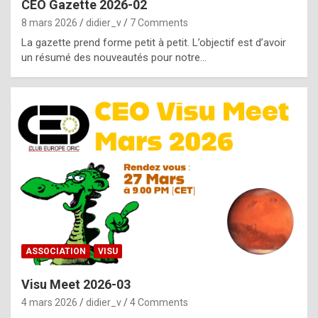
CEO Gazette 2026-02
g
8 mars 2026
didier_v
7 Comments
e
La gazette prend forme petit à petit. L’objectif est d’avoir
n
un résumé des nouveautés pour notre…
u
i
n
e
R
o
l
e
x
ASSOCIATION
VISU
r
Visu Meet 2026-03
e
4 mars 2026
didier_v
4 Comments
p