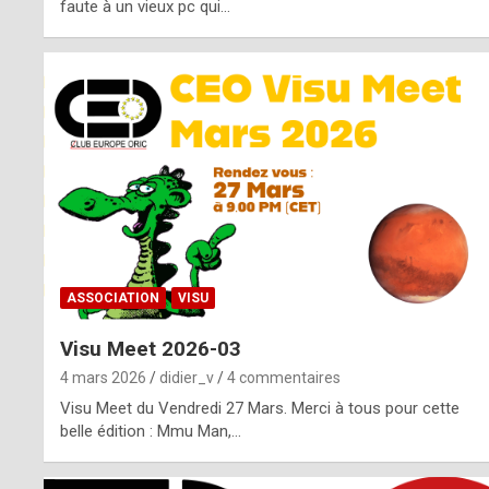
o
faute à un vieux pc qui…
s
p
o
t
,
a
s
ASSOCIATION
VISU
i
Visu Meet 2026-03
d
4 mars 2026
didier_v
4 commentaires
e
Visu Meet du Vendredi 27 Mars. Merci à tous pour cette
belle édition : Mmu Man,…
f
r