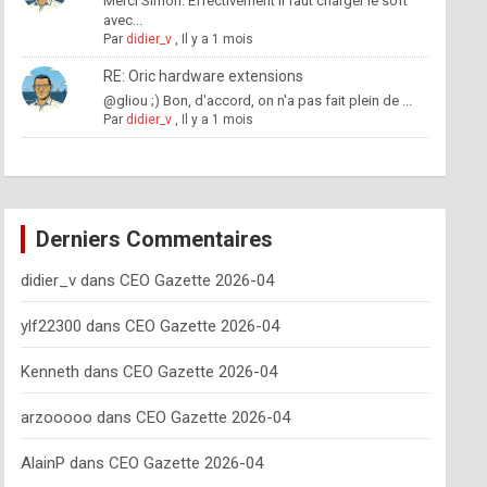
Merci Simon. Effectivement il faut charger le soft
avec...
Par
didier_v
,
Il y a 1 mois
RE: Oric hardware extensions
@gliou ;) Bon, d'accord, on n'a pas fait plein de ...
Par
didier_v
,
Il y a 1 mois
Derniers Commentaires
didier_v
dans
CEO Gazette 2026-04
ylf22300
dans
CEO Gazette 2026-04
Kenneth
dans
CEO Gazette 2026-04
arzooooo
dans
CEO Gazette 2026-04
AlainP
dans
CEO Gazette 2026-04