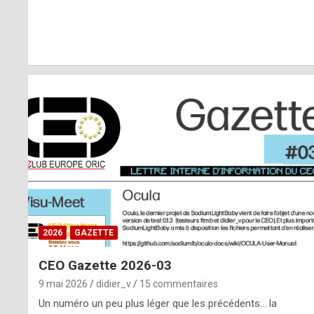
r
l
y
d
i
ff
i
c
u
2026
GAZETTE
l
CEO Gazette 2026-03
t
9 mai 2026
didier_v
15 commentaires
t
Un numéro un peu plus léger que les précédents… la