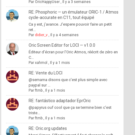
Par
OricHappyUser
,
Il y a 3 semaines
RE: Phosphoric — un émulateur ORIC-1 / Atmos
cycle-accurate en C11, tout équipé
Ca y est, j'avance. J'espere pouvoir faire un petit
ret...
Par
didier_v
,
Il y a 4 semaines
Oric Screen Editor for LOCI — v1.0.0
Éditeur d'écran pour l'Oric Atmos, réécrit de zéro en
C...
Par
xahmol
,
Il y a 1 mois
RE: Vente du LOCI
@semama disons que c'est plus simple avec
paypal sur ...
Par
ftmb
,
Il y a 1 mois
RE: fantástico adaptador EprOric
@papyrus ouf cool que ça se termine bien c'est
triste...
Par
ftmb
,
Il y a 1 mois
RE: Oric.org updates