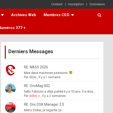
Contact
Inscription
Connexion
Archives Web
Membres CEO
Numéros 377 +
Derniers Messages
RE: NASS 2026
Mes deux machines passions.
Par
Gliou
,
Il y a 1 semaine
RE: OricMag 002
hello Fabrizio a déjà publié il y a 10 ans. Il a réce...
Par
didier_v
,
Il y a 2 semaines
RE: Oric DSK Manager 2.0
Merci Didier, je regarde ça.