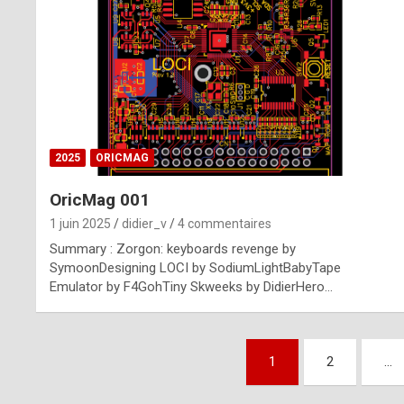
n
u
i
n
e
2025
ORICMAG
R
OricMag 001
o
1 juin 2025
didier_v
4 commentaires
l
Summary : Zorgon: keyboards revenge by
e
SymoonDesigning LOCI by SodiumLightBabyTape
Emulator by F4GohTiny Skweeks by DidierHero…
x
r
Pagination
e
1
2
…
des
p