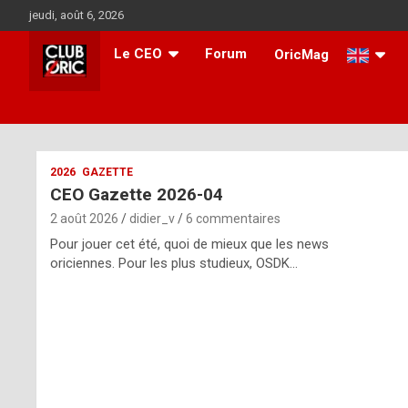
Aller
jeudi, août 6, 2026
au
contenu
Le CEO
Forum
OricMag
i
2026
GAZETTE
CEO Gazette 2026-04
t
2 août 2026
didier_v
6 commentaires
r
Pour jouer cet été, quoi de mieux que les news
e
oriciennes. Pour les plus studieux, OSDK…
g
u
l
a