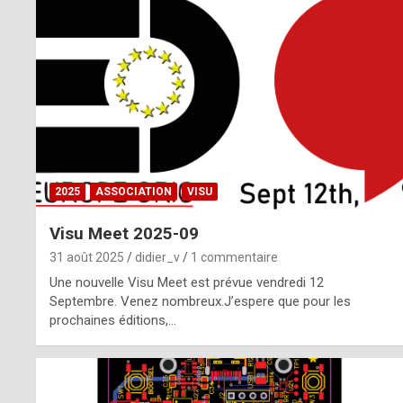
o
m
m
a
y
b
2025
ASSOCIATION
VISU
e
Visu Meet 2025-09
b
31 août 2025
didier_v
1 commentaire
y
Une nouvelle Visu Meet est prévue vendredi 12
Septembre. Venez nombreux.J’espere que pour les
a
prochaines éditions,…
g
e