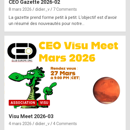
CEO Gazette 2026-02
g
8 mars 2026
didier_v
7 Comments
e
La gazette prend forme petit à petit. L’objectif est d’avoir
n
un résumé des nouveautés pour notre…
u
i
n
e
R
o
l
e
x
ASSOCIATION
VISU
r
Visu Meet 2026-03
e
4 mars 2026
didier_v
4 Comments
p