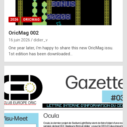
i
ff
2026
ORICMAG
i
c
OricMag 002
u
16 juin 2026
didier_v
l
One year later, i’m happy to share this new OricMag issu.
1st edition has been downloaded…
t
t
o
s
p
o
t
,
a