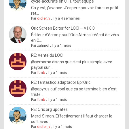
I
cycle-accurate en C11, tout équipé
Ca y est, j'avance. J'espere pouvoir faire un petit
f
ret...
y
Par
didier_v
,
Il y a 4 semaines
o
Oric Screen Editor for LOCI — v1.0.0
u
Éditeur d'écran pour l'Oric Atmos, réécrit de zéro
en C...
w
Par
xahmol
,
Il y a 1 mois
a
RE: Vente du LOCI
n
@semama disons que c'est plus simple avec
paypal sur ...
t
Par
ftmb
,
Il y a 1 mois
t
RE: fantástico adaptador EprOric
o
@papyrus ouf cool que ça se termine bien c'est
k
triste...
Par
ftmb
,
Il y a 1 mois
n
o
RE: Oric.org updates
Merci Simon. Effectivement il faut charger le
w
soft avec...
h
Par
didier_v
,
Il y a 1 mois