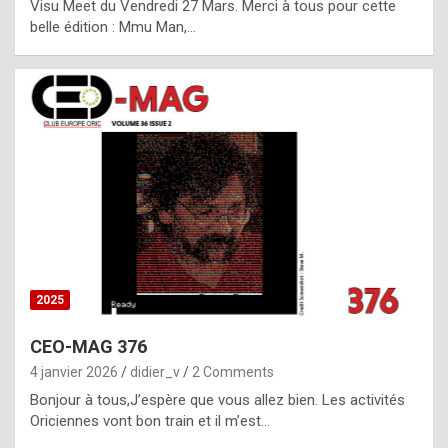
Visu Meet du Vendredi 27 Mars. Merci à tous pour cette
l
belle édition : Mmu Man,…
i
c
a
h
i
s
t
o
r
y
2025
s
CEO-MAG 376
p
4 janvier 2026
didier_v
2 Comments
e
Bonjour à tous,J’espère que vous allez bien. Les activités
c
Oriciennes vont bon train et il m’est…