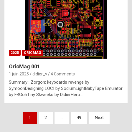
e
s
t
p
h
o
n
2025
ORICMAG
y
OricMag 001
R
1 juin 2025
didier_v
4 Comments
o
Summary : Zorgon: keyboards revenge by
l
SymoonDesigning LOCI by SodiumLightBabyTape Emulator
e
by F4GohTiny Skweeks by DidierHero…
x
a
Pagination
1
2
…
49
Next
r
des
e