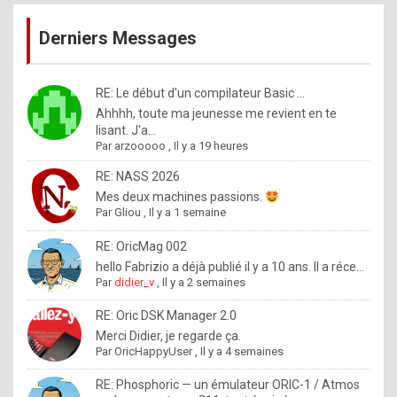
publications
9
Derniers Messages
5
%
m
RE: Le début d'un compilateur Basic ...
Ahhhh, toute ma jeunesse me revient en te
a
lisant. J'a...
d
Par
arzooooo
,
Il y a 19 heures
e
RE: NASS 2026
b
Mes deux machines passions.
Par
Gliou
,
Il y a 1 semaine
y
R
RE: OricMag 002
hello Fabrizio a déjà publié il y a 10 ans. Il a réce...
o
Par
didier_v
,
Il y a 2 semaines
l
RE: Oric DSK Manager 2.0
e
Merci Didier, je regarde ça.
x
Par
OricHappyUser
,
Il y a 4 semaines
.
RE: Phosphoric — un émulateur ORIC-1 / Atmos