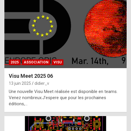
t
h
e
f
a
c
t
2025
ASSOCIATION
VISU
t
h
Visu Meet 2025 06
a
13 juin 2025
didier_v
t
Une nouvelle Visu Meet réalisée est disponible en teams.
t
Venez nombreux.J’espere que pour les prochaines
éditions,…
h
e
b