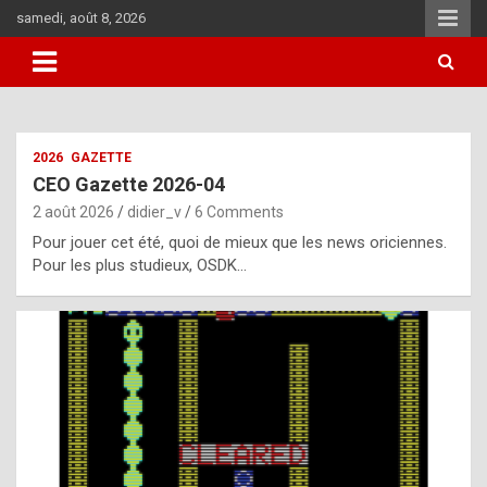
Skip
samedi, août 8, 2026
to
content
i
2026
GAZETTE
t
CEO Gazette 2026-04
r
2 août 2026
didier_v
6 Comments
e
Pour jouer cet été, quoi de mieux que les news oriciennes.
g
Pour les plus studieux, OSDK…
u
l
a
r
l
y
d