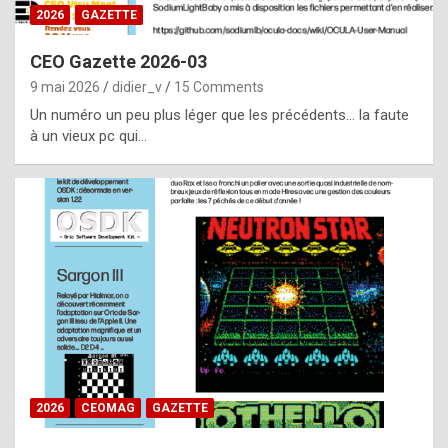
s
2026
GAZETTE
i
CEO Gazette 2026-03
d
9 mai 2026
didier_v
15 Comments
e
Un numéro un peu plus léger que les précédents… la faute
f
à un vieux pc qui…
r
o
m
m
a
y
b
e
b
2026
CEOMAG
GAZETTE
y
a