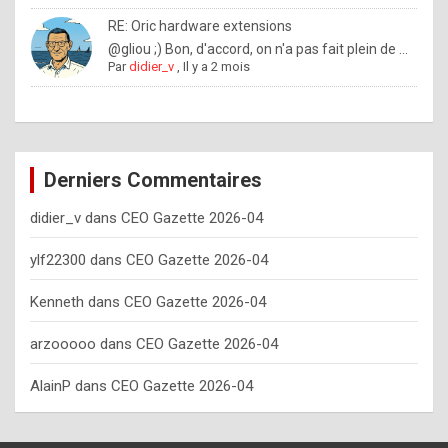
o
RE: Oric hardware extensions
w
@gliou ;) Bon, d'accord, on n'a pas fait plein de ...
Par
didier_v
,
Il y a 2 mois
o
f
t
e
Derniers Commentaires
n
didier_v
dans
CEO Gazette 2026-04
y
o
ylf22300
dans
CEO Gazette 2026-04
u
Kenneth
dans
CEO Gazette 2026-04
s
h
arzooooo
dans
CEO Gazette 2026-04
o
AlainP
dans
CEO Gazette 2026-04
u
l