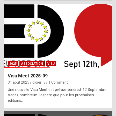
i
a
l
i
s
t
,
i
n
2025
ASSOCIATION
VISU
l
i
Visu Meet 2025-09
g
31 août 2025
didier_v
1 Comment
h
Une nouvelle Visu Meet est prévue vendredi 12 Septembre.
Venez nombreux.J’espere que pour les prochaines
t
éditions,…
o
f