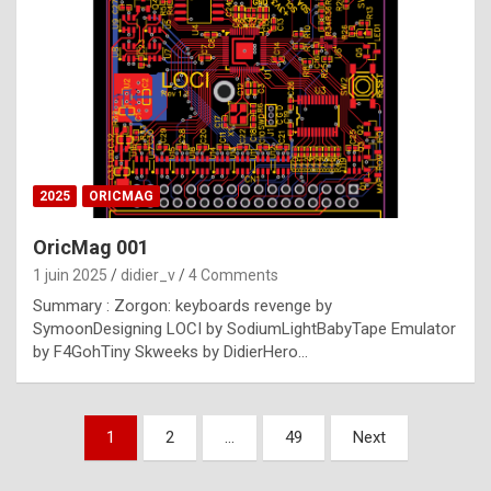
e
s
t
p
h
o
n
2025
ORICMAG
y
OricMag 001
R
1 juin 2025
didier_v
4 Comments
o
Summary : Zorgon: keyboards revenge by
l
SymoonDesigning LOCI by SodiumLightBabyTape Emulator
e
by F4GohTiny Skweeks by DidierHero…
x
a
Pagination
1
2
…
49
Next
r
des
e