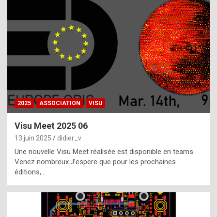
t
h
e
f
a
c
t
2025
ASSOCIATION
VISU
t
h
Visu Meet 2025 06
a
13 juin 2025
didier_v
t
Une nouvelle Visu Meet réalisée est disponible en teams.
t
Venez nombreux.J’espere que pour les prochaines
éditions,…
h
e
b