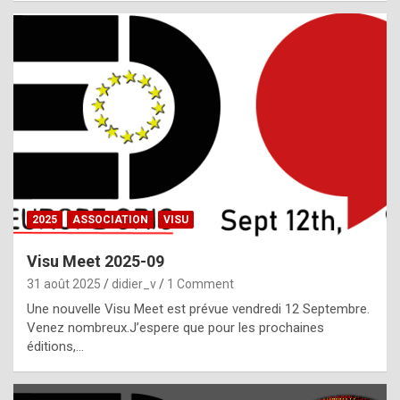
i
a
l
i
s
t
,
i
n
2025
ASSOCIATION
VISU
l
i
Visu Meet 2025-09
g
31 août 2025
didier_v
1 Comment
h
Une nouvelle Visu Meet est prévue vendredi 12 Septembre.
Venez nombreux.J’espere que pour les prochaines
t
éditions,…
o
f