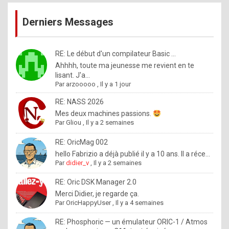
publications
9
Derniers Messages
5
%
m
RE: Le début d'un compilateur Basic ...
Ahhhh, toute ma jeunesse me revient en te
a
lisant. J'a...
d
Par
arzooooo
,
Il y a 1 jour
e
RE: NASS 2026
b
Mes deux machines passions.
Par
Gliou
,
Il y a 2 semaines
y
R
RE: OricMag 002
hello Fabrizio a déjà publié il y a 10 ans. Il a réce...
o
Par
didier_v
,
Il y a 2 semaines
l
RE: Oric DSK Manager 2.0
e
Merci Didier, je regarde ça.
x
Par
OricHappyUser
,
Il y a 4 semaines
.
RE: Phosphoric — un émulateur ORIC-1 / Atmos