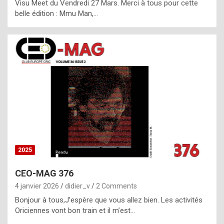
Visu Meet du Vendredi 27 Mars. Merci à tous pour cette
l
belle édition : Mmu Man,…
i
c
a
h
i
s
t
o
r
y
2025
s
CEO-MAG 376
p
4 janvier 2026
didier_v
2 Comments
e
Bonjour à tous,J’espère que vous allez bien. Les activités
c
Oriciennes vont bon train et il m’est…