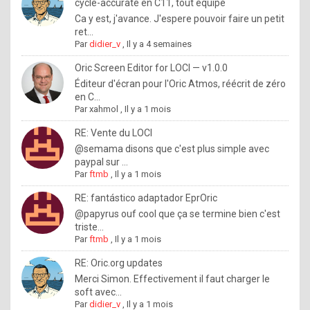
I
cycle-accurate en C11, tout équipé
Ca y est, j'avance. J'espere pouvoir faire un petit
f
ret...
y
Par
didier_v
,
Il y a 4 semaines
o
Oric Screen Editor for LOCI — v1.0.0
u
Éditeur d'écran pour l'Oric Atmos, réécrit de zéro
en C...
w
Par
xahmol
,
Il y a 1 mois
a
RE: Vente du LOCI
n
@semama disons que c'est plus simple avec
paypal sur ...
t
Par
ftmb
,
Il y a 1 mois
t
RE: fantástico adaptador EprOric
o
@papyrus ouf cool que ça se termine bien c'est
k
triste...
Par
ftmb
,
Il y a 1 mois
n
o
RE: Oric.org updates
Merci Simon. Effectivement il faut charger le
w
soft avec...
h
Par
didier_v
,
Il y a 1 mois