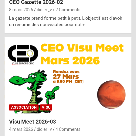
CEO Gazette 2026-02
g
8 mars 2026
didier_v
7 Comments
e
La gazette prend forme petit à petit. L’objectif est d’avoir
n
un résumé des nouveautés pour notre…
u
i
n
e
R
o
l
e
x
ASSOCIATION
VISU
r
Visu Meet 2026-03
e
4 mars 2026
didier_v
4 Comments
p