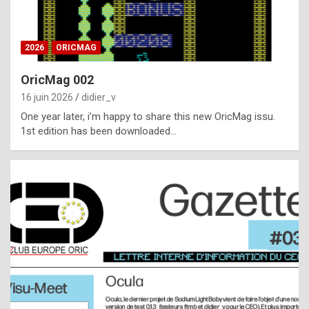
i
ff
2026
ORICMAG
i
c
OricMag 002
u
16 juin 2026
didier_v
l
One year later, i’m happy to share this new OricMag issu.
1st edition has been downloaded…
t
t
o
s
p
o
t
,
a