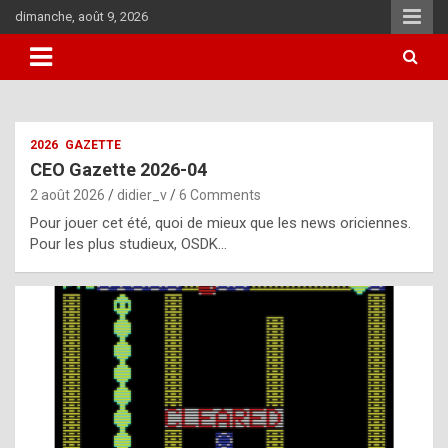
Skip
dimanche, août 9, 2026
to
content
i
2026
GAZETTE
t
CEO Gazette 2026-04
r
2 août 2026
didier_v
6 Comments
e
Pour jouer cet été, quoi de mieux que les news oriciennes.
g
Pour les plus studieux, OSDK…
u
l
a
r
l
y
d