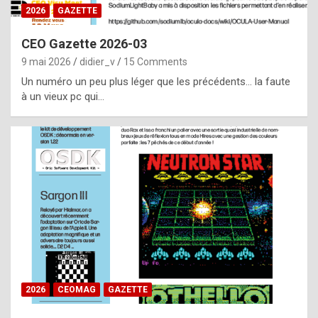
s
2026
GAZETTE
i
CEO Gazette 2026-03
d
9 mai 2026
didier_v
15 Comments
e
Un numéro un peu plus léger que les précédents… la faute
f
à un vieux pc qui…
r
o
m
m
a
y
b
e
b
2026
CEOMAG
GAZETTE
y
a