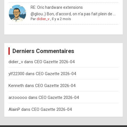
o
RE: Oric hardware extensions
w
@gliou ;) Bon, d'accord, on n'a pas fait plein de ...
Par
didier_v
,
Il y a 2 mois
o
f
t
e
Derniers Commentaires
n
didier_v
dans
CEO Gazette 2026-04
y
o
ylf22300
dans
CEO Gazette 2026-04
u
Kenneth
dans
CEO Gazette 2026-04
s
h
arzooooo
dans
CEO Gazette 2026-04
o
AlainP
dans
CEO Gazette 2026-04
u
l