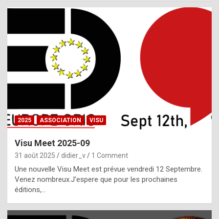
i
a
l
i
s
t
,
i
n
2025
ASSOCIATION
VISU
l
i
Visu Meet 2025-09
g
31 août 2025
didier_v
1 Comment
h
Une nouvelle Visu Meet est prévue vendredi 12 Septembre.
Venez nombreux.J’espere que pour les prochaines
t
éditions,…
o
f