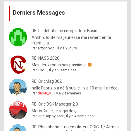
publications
9
Derniers Messages
5
%
m
RE: Le début d'un compilateur Basic ...
Ahhhh, toute ma jeunesse me revient en te
a
lisant. J'a...
d
Par
arzooooo
,
Il y a 2 jours
e
RE: NASS 2026
b
Mes deux machines passions.
Par
Gliou
,
Il y a 2 semaines
y
R
RE: OricMag 002
hello Fabrizio a déjà publié il y a 10 ans. Il a réce...
o
Par
didier_v
,
Il y a 2 semaines
l
RE: Oric DSK Manager 2.0
e
Merci Didier, je regarde ça.
x
Par
OricHappyUser
,
Il y a 4 semaines
.
RE: Phosphoric — un émulateur ORIC-1 / Atmos