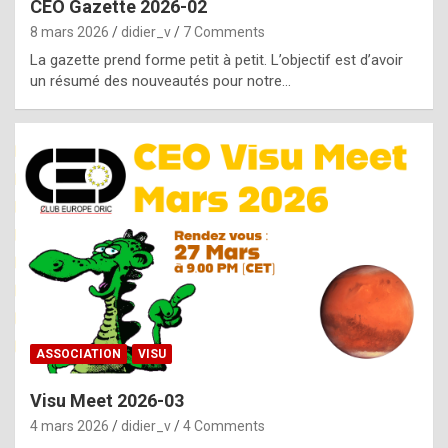
CEO Gazette 2026-02
g
8 mars 2026
didier_v
7 Comments
e
La gazette prend forme petit à petit. L’objectif est d’avoir
n
un résumé des nouveautés pour notre…
u
i
n
e
R
o
l
e
x
ASSOCIATION
VISU
r
Visu Meet 2026-03
e
4 mars 2026
didier_v
4 Comments
p