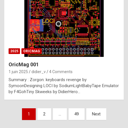
e
s
t
p
h
o
n
2025
ORICMAG
y
OricMag 001
R
1 juin 2025
didier_v
4 Comments
o
Summary : Zorgon: keyboards revenge by
l
SymoonDesigning LOCI by SodiumLightBabyTape Emulator
e
by F4GohTiny Skweeks by DidierHero…
x
a
Pagination
1
2
…
49
Next
r
des
e