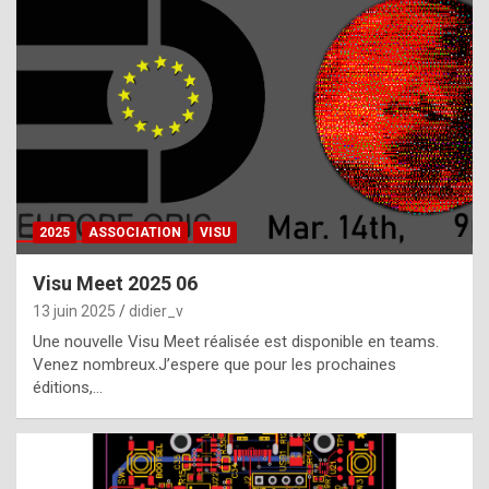
t
h
e
f
a
c
t
2025
ASSOCIATION
VISU
t
h
Visu Meet 2025 06
a
13 juin 2025
didier_v
t
Une nouvelle Visu Meet réalisée est disponible en teams.
t
Venez nombreux.J’espere que pour les prochaines
éditions,…
h
e
b