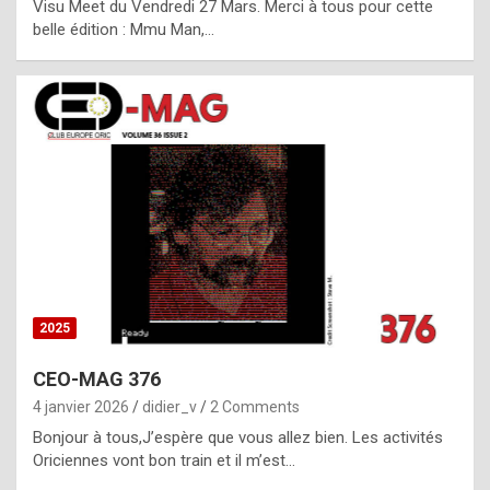
Visu Meet du Vendredi 27 Mars. Merci à tous pour cette
l
belle édition : Mmu Man,…
i
c
a
h
i
s
t
o
r
y
2025
s
CEO-MAG 376
p
4 janvier 2026
didier_v
2 Comments
e
Bonjour à tous,J’espère que vous allez bien. Les activités
c
Oriciennes vont bon train et il m’est…