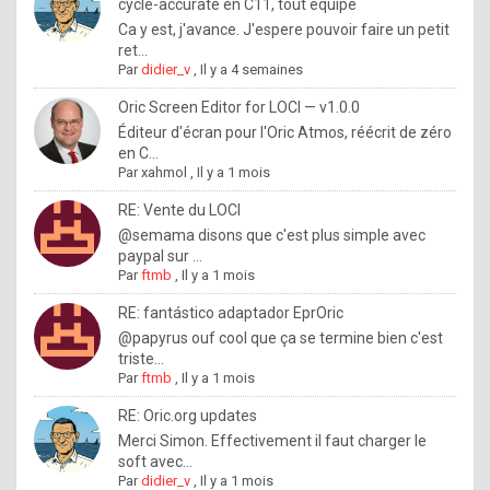
I
cycle-accurate en C11, tout équipé
Ca y est, j'avance. J'espere pouvoir faire un petit
f
ret...
y
Par
didier_v
,
Il y a 4 semaines
o
Oric Screen Editor for LOCI — v1.0.0
u
Éditeur d'écran pour l'Oric Atmos, réécrit de zéro
en C...
w
Par
xahmol
,
Il y a 1 mois
a
RE: Vente du LOCI
n
@semama disons que c'est plus simple avec
paypal sur ...
t
Par
ftmb
,
Il y a 1 mois
t
RE: fantástico adaptador EprOric
o
@papyrus ouf cool que ça se termine bien c'est
k
triste...
Par
ftmb
,
Il y a 1 mois
n
o
RE: Oric.org updates
Merci Simon. Effectivement il faut charger le
w
soft avec...
h
Par
didier_v
,
Il y a 1 mois