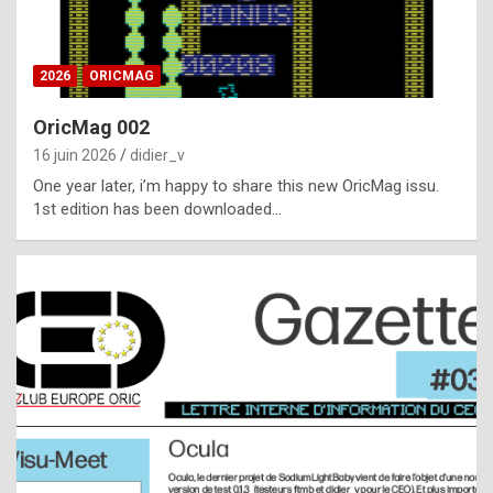
i
ff
2026
ORICMAG
i
c
OricMag 002
u
16 juin 2026
didier_v
l
One year later, i’m happy to share this new OricMag issu.
1st edition has been downloaded…
t
t
o
s
p
o
t
,
a