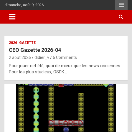
Skip
dimanche, août 9, 2026
to
content
i
2026
GAZETTE
t
CEO Gazette 2026-04
r
2 août 2026
didier_v
6 Comments
e
Pour jouer cet été, quoi de mieux que les news oriciennes.
g
Pour les plus studieux, OSDK…
u
l
a
r
l
y
d