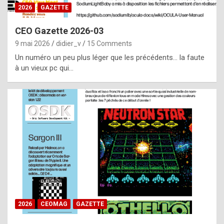
s
2026
GAZETTE
i
CEO Gazette 2026-03
d
9 mai 2026
didier_v
15 Comments
e
Un numéro un peu plus léger que les précédents… la faute
f
à un vieux pc qui…
r
o
m
m
a
y
b
e
b
2026
CEOMAG
GAZETTE
y
a