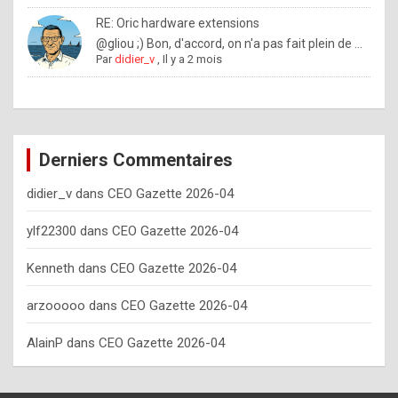
o
RE: Oric hardware extensions
w
@gliou ;) Bon, d'accord, on n'a pas fait plein de ...
Par
didier_v
,
Il y a 2 mois
o
f
t
e
Derniers Commentaires
n
didier_v
dans
CEO Gazette 2026-04
y
o
ylf22300
dans
CEO Gazette 2026-04
u
Kenneth
dans
CEO Gazette 2026-04
s
h
arzooooo
dans
CEO Gazette 2026-04
o
AlainP
dans
CEO Gazette 2026-04
u
l