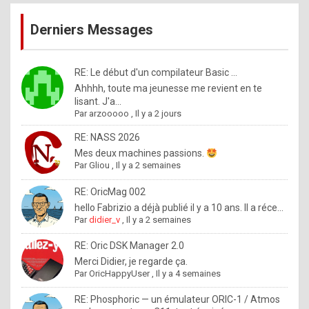
publications
9
Derniers Messages
5
%
m
RE: Le début d'un compilateur Basic ...
Ahhhh, toute ma jeunesse me revient en te
a
lisant. J'a...
d
Par
arzooooo
,
Il y a 2 jours
e
RE: NASS 2026
b
Mes deux machines passions.
Par
Gliou
,
Il y a 2 semaines
y
R
RE: OricMag 002
hello Fabrizio a déjà publié il y a 10 ans. Il a réce...
o
Par
didier_v
,
Il y a 2 semaines
l
RE: Oric DSK Manager 2.0
e
Merci Didier, je regarde ça.
x
Par
OricHappyUser
,
Il y a 4 semaines
.
RE: Phosphoric — un émulateur ORIC-1 / Atmos