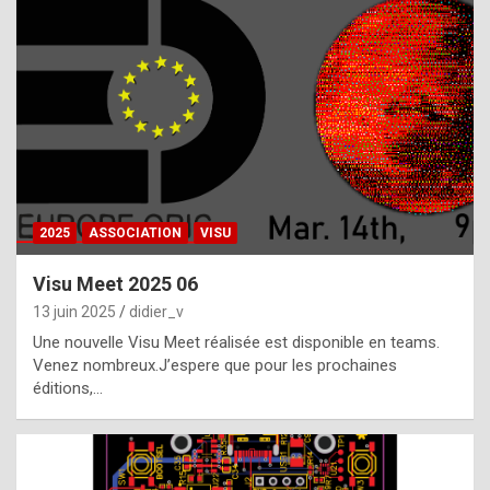
t
h
e
f
a
c
t
2025
ASSOCIATION
VISU
t
h
Visu Meet 2025 06
a
13 juin 2025
didier_v
t
Une nouvelle Visu Meet réalisée est disponible en teams.
t
Venez nombreux.J’espere que pour les prochaines
éditions,…
h
e
b