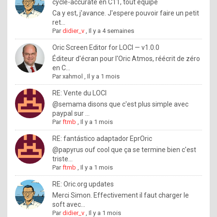
I
cycle-accurate en C11, tout équipé
Ca y est, j'avance. J'espere pouvoir faire un petit
f
ret...
y
Par
didier_v
,
Il y a 4 semaines
o
Oric Screen Editor for LOCI — v1.0.0
u
Éditeur d'écran pour l'Oric Atmos, réécrit de zéro
en C...
w
Par
xahmol
,
Il y a 1 mois
a
RE: Vente du LOCI
n
@semama disons que c'est plus simple avec
paypal sur ...
t
Par
ftmb
,
Il y a 1 mois
t
RE: fantástico adaptador EprOric
o
@papyrus ouf cool que ça se termine bien c'est
k
triste...
Par
ftmb
,
Il y a 1 mois
n
o
RE: Oric.org updates
Merci Simon. Effectivement il faut charger le
w
soft avec...
h
Par
didier_v
,
Il y a 1 mois