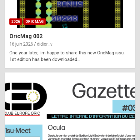
i
ff
2026
ORICMAG
i
c
OricMag 002
u
16 juin 2026
didier_v
l
One year later, i’m happy to share this new OricMag issu.
1st edition has been downloaded…
t
t
o
s
p
o
t
,
a