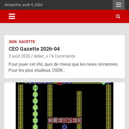
Skip
dimanche, août 9, 2026
to
content
i
2026
GAZETTE
t
CEO Gazette 2026-04
r
2 août 2026
didier_v
6 Comments
e
Pour jouer cet été, quoi de mieux que les news oriciennes.
g
Pour les plus studieux, OSDK…
u
l
a
r
l
y
d