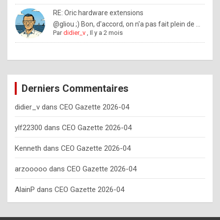
o
RE: Oric hardware extensions
w
@gliou ;) Bon, d'accord, on n'a pas fait plein de ...
Par
didier_v
,
Il y a 2 mois
o
f
t
e
Derniers Commentaires
n
didier_v
dans
CEO Gazette 2026-04
y
o
ylf22300
dans
CEO Gazette 2026-04
u
Kenneth
dans
CEO Gazette 2026-04
s
h
arzooooo
dans
CEO Gazette 2026-04
o
AlainP
dans
CEO Gazette 2026-04
u
l