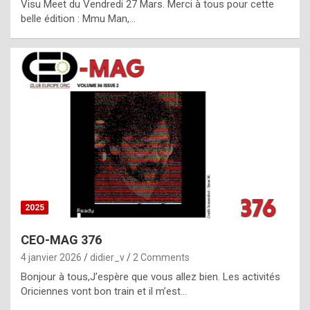
Visu Meet du Vendredi 27 Mars. Merci à tous pour cette
l
belle édition : Mmu Man,…
i
c
a
h
i
s
t
o
r
y
2025
s
CEO-MAG 376
p
4 janvier 2026
didier_v
2 Comments
e
Bonjour à tous,J’espère que vous allez bien. Les activités
c
Oriciennes vont bon train et il m’est…