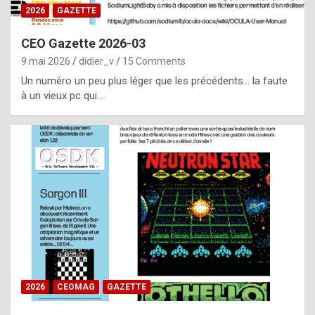
s
2026
GAZETTE
i
CEO Gazette 2026-03
d
9 mai 2026
didier_v
15 Comments
e
Un numéro un peu plus léger que les précédents… la faute
f
à un vieux pc qui…
r
o
m
m
a
y
b
e
b
2026
CEOMAG
GAZETTE
y
a