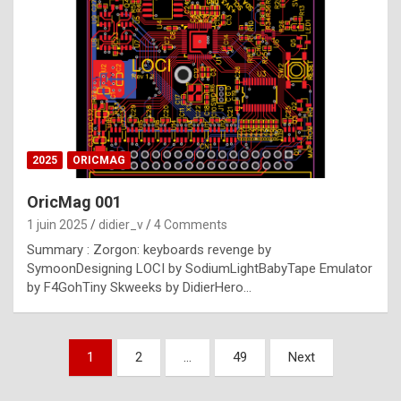
e
s
t
p
h
o
n
2025
ORICMAG
y
OricMag 001
R
1 juin 2025
didier_v
4 Comments
o
Summary : Zorgon: keyboards revenge by
l
SymoonDesigning LOCI by SodiumLightBabyTape Emulator
e
by F4GohTiny Skweeks by DidierHero…
x
a
Pagination
1
2
…
49
Next
r
des
e