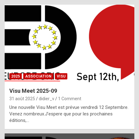
i
a
l
i
s
t
,
i
n
2025
ASSOCIATION
VISU
l
i
Visu Meet 2025-09
g
31 août 2025
didier_v
1 Comment
h
Une nouvelle Visu Meet est prévue vendredi 12 Septembre.
Venez nombreux.J’espere que pour les prochaines
t
éditions,…
o
f