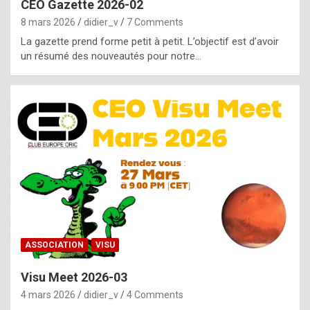
CEO Gazette 2026-02
g
8 mars 2026
didier_v
7 Comments
e
La gazette prend forme petit à petit. L’objectif est d’avoir
n
un résumé des nouveautés pour notre…
u
i
n
e
R
o
l
e
x
ASSOCIATION
VISU
r
Visu Meet 2026-03
e
4 mars 2026
didier_v
4 Comments
p