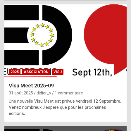
i
a
l
i
s
t
,
i
n
2025
ASSOCIATION
VISU
l
i
Visu Meet 2025-09
g
31 août 2025
didier_v
1 commentaire
h
Une nouvelle Visu Meet est prévue vendredi 12 Septembre.
Venez nombreux.J’espere que pour les prochaines
t
éditions,…
o
f