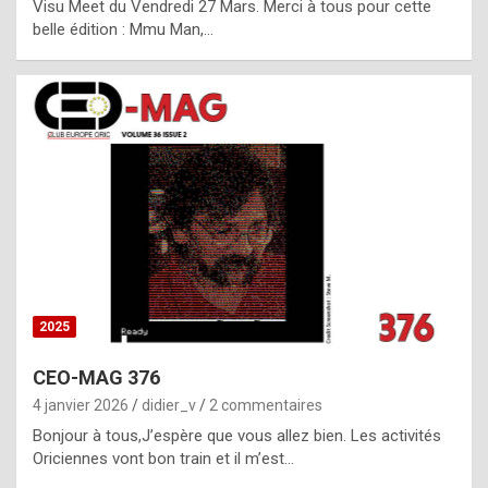
Visu Meet du Vendredi 27 Mars. Merci à tous pour cette
l
belle édition : Mmu Man,…
i
c
a
h
i
s
t
o
r
y
2025
s
CEO-MAG 376
p
4 janvier 2026
didier_v
2 commentaires
e
Bonjour à tous,J’espère que vous allez bien. Les activités
c
Oriciennes vont bon train et il m’est…