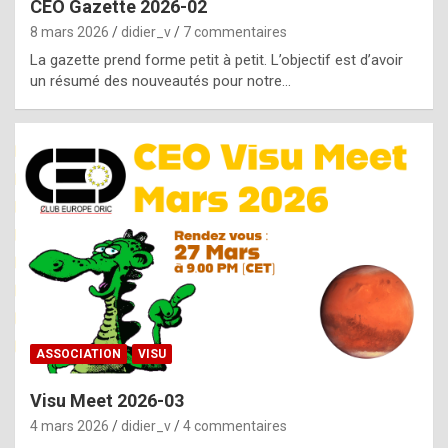
CEO Gazette 2026-02
g
8 mars 2026
didier_v
7 commentaires
e
La gazette prend forme petit à petit. L’objectif est d’avoir
n
un résumé des nouveautés pour notre…
u
i
n
e
R
o
l
e
x
ASSOCIATION
VISU
r
Visu Meet 2026-03
e
4 mars 2026
didier_v
4 commentaires
p