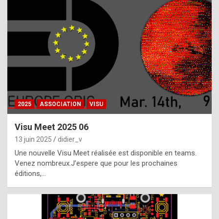
t
h
e
f
a
c
t
2025
ASSOCIATION
VISU
t
h
Visu Meet 2025 06
a
13 juin 2025
didier_v
t
Une nouvelle Visu Meet réalisée est disponible en teams.
t
Venez nombreux.J’espere que pour les prochaines
éditions,…
h
e
b