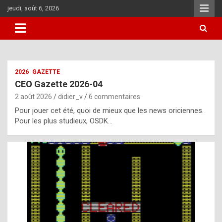
Aller
jeudi, août 6, 2026
au
contenu
i
2026
GAZETTE
t
CEO Gazette 2026-04
r
2 août 2026
didier_v
6 commentaires
e
Pour jouer cet été, quoi de mieux que les news oriciennes.
g
Pour les plus studieux, OSDK…
u
l
a
r
l
y
d