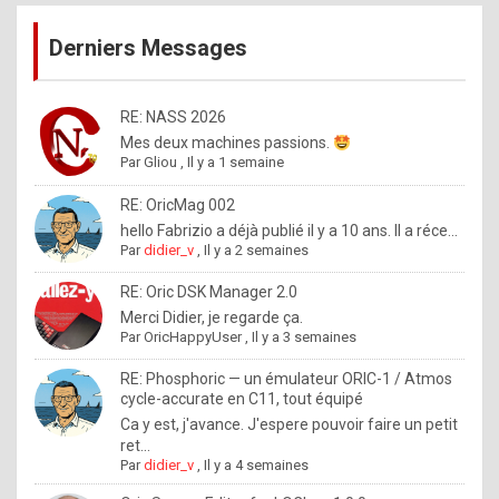
publications
9
Derniers Messages
5
%
m
RE: NASS 2026
Mes deux machines passions.
a
Par
Gliou
,
Il y a 1 semaine
d
RE: OricMag 002
e
hello Fabrizio a déjà publié il y a 10 ans. Il a réce...
b
Par
didier_v
,
Il y a 2 semaines
y
RE: Oric DSK Manager 2.0
R
Merci Didier, je regarde ça.
Par
OricHappyUser
,
Il y a 3 semaines
o
l
RE: Phosphoric — un émulateur ORIC-1 / Atmos
cycle-accurate en C11, tout équipé
e
Ca y est, j'avance. J'espere pouvoir faire un petit
x
ret...
Par
didier_v
,
Il y a 4 semaines
.