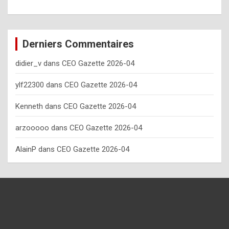
o
w
o
Derniers Commentaires
f
didier_v
dans
CEO Gazette 2026-04
t
e
ylf22300
dans
CEO Gazette 2026-04
n
Kenneth
dans
CEO Gazette 2026-04
y
arzooooo
dans
CEO Gazette 2026-04
o
u
AlainP
dans
CEO Gazette 2026-04
s
h
o
u
l