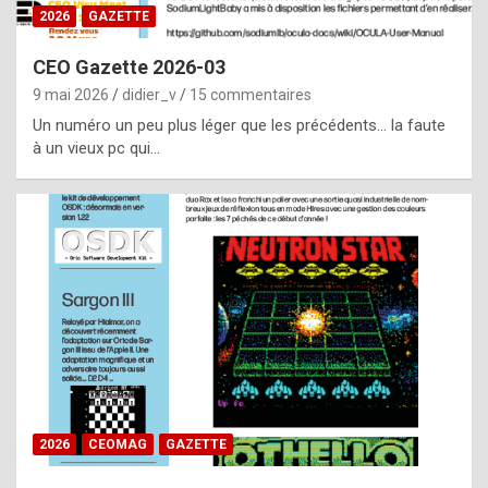
s
2026
GAZETTE
i
CEO Gazette 2026-03
d
9 mai 2026
didier_v
15 commentaires
e
Un numéro un peu plus léger que les précédents… la faute
f
à un vieux pc qui…
r
o
m
m
a
y
b
e
b
2026
CEOMAG
GAZETTE
y
a