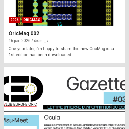
i
ff
2026
ORICMAG
i
c
OricMag 002
u
16 juin 2026
didier_v
l
One year later, i’m happy to share this new OricMag issu.
1st edition has been downloaded…
t
t
o
s
p
o
t
,
a