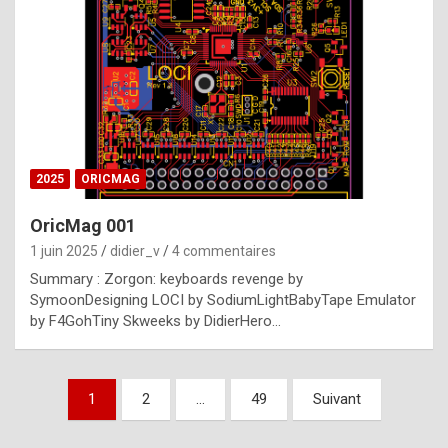
e
s
t
p
h
o
n
2025
ORICMAG
y
OricMag 001
R
1 juin 2025
didier_v
4 commentaires
o
Summary : Zorgon: keyboards revenge by
l
SymoonDesigning LOCI by SodiumLightBabyTape Emulator
e
by F4GohTiny Skweeks by DidierHero…
x
a
Pagination
1
2
…
49
Suivant
r
des
e