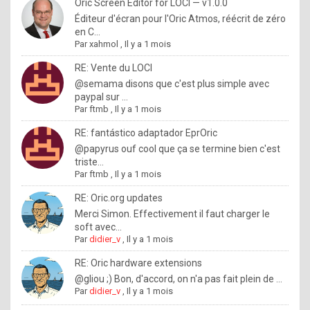
I
Oric Screen Editor for LOCI — v1.0.0
Éditeur d'écran pour l'Oric Atmos, réécrit de zéro
f
en C...
y
Par
xahmol
,
Il y a 1 mois
o
RE: Vente du LOCI
u
@semama disons que c'est plus simple avec
paypal sur ...
w
Par
ftmb
,
Il y a 1 mois
a
RE: fantástico adaptador EprOric
n
@papyrus ouf cool que ça se termine bien c'est
triste...
t
Par
ftmb
,
Il y a 1 mois
t
RE: Oric.org updates
o
Merci Simon. Effectivement il faut charger le
k
soft avec...
Par
didier_v
,
Il y a 1 mois
n
o
RE: Oric hardware extensions
@gliou ;) Bon, d'accord, on n'a pas fait plein de ...
w
Par
didier_v
,
Il y a 1 mois
h