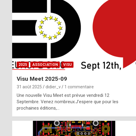
o
m
m
a
y
b
2025
ASSOCIATION
VISU
e
Visu Meet 2025-09
b
31 août 2025
didier_v
1 commentaire
y
Une nouvelle Visu Meet est prévue vendredi 12
Septembre. Venez nombreux.J’espere que pour les
a
prochaines éditions,…
g
e