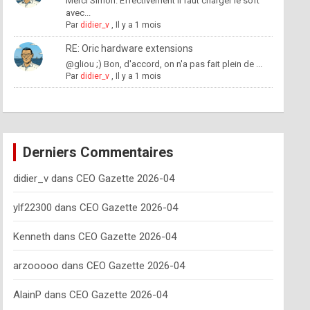
Merci Simon. Effectivement il faut charger le soft
avec...
Par
didier_v
,
Il y a 1 mois
RE: Oric hardware extensions
@gliou ;) Bon, d'accord, on n'a pas fait plein de ...
Par
didier_v
,
Il y a 1 mois
Derniers Commentaires
didier_v
dans
CEO Gazette 2026-04
ylf22300
dans
CEO Gazette 2026-04
Kenneth
dans
CEO Gazette 2026-04
arzooooo
dans
CEO Gazette 2026-04
AlainP
dans
CEO Gazette 2026-04