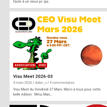
o
faute à un vieux pc qui…
s
p
o
t
,
a
s
ASSOCIATION
VISU
i
Visu Meet 2026-03
d
4 mars 2026
didier_v
4 commentaires
e
Visu Meet du Vendredi 27 Mars. Merci à tous pour cette
belle édition : Mmu Man,…
f
r