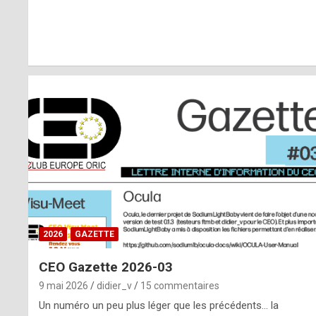
r
l
y
d
i
ff
i
c
u
2026
GAZETTE
l
CEO Gazette 2026-03
t
9 mai 2026
didier_v
15 commentaires
t
Un numéro un peu plus léger que les précédents… la