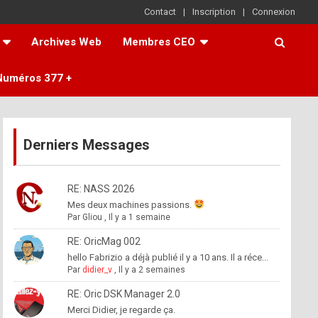
Contact
Inscription
Connexion
Archives Web
Membres CEO
Numéros 377 +
Derniers Messages
RE: NASS 2026
Mes deux machines passions.
Par
Gliou
,
Il y a 1 semaine
RE: OricMag 002
hello Fabrizio a déjà publié il y a 10 ans. Il a réce...
Par
didier_v
,
Il y a 2 semaines
RE: Oric DSK Manager 2.0
Merci Didier, je regarde ça.