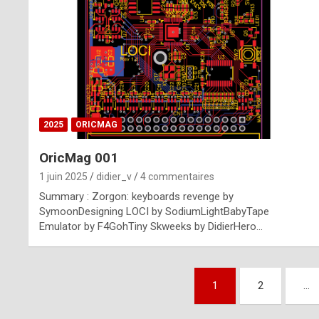
n
u
i
n
e
2025
ORICMAG
R
OricMag 001
o
1 juin 2025
didier_v
4 commentaires
l
Summary : Zorgon: keyboards revenge by
e
SymoonDesigning LOCI by SodiumLightBabyTape
Emulator by F4GohTiny Skweeks by DidierHero…
x
r
Pagination
e
1
2
…
des
p