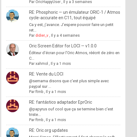
Par
OricHappyUser
,
Il y a 3 semaines
RE: Phosphoric — un émulateur ORIC-1 / Atmos
cycle-accurate en C11, tout équipé
Ca y est, j'avance. J'espere pouvoir faire un petit
ret...
Par
didier_v
,
Il y a 4 semaines
Oric Screen Editor for LOCI — v1.0.0
Éditeur d'écran pour l'Oric Atmos, réécrit de zéro en
C...
Par
xahmol
,
Il y a 1 mois
RE: Vente du LOCI
@semama disons que c'est plus simple avec
paypal sur ...
Par
ftmb
,
Il y a 1 mois
RE: fantástico adaptador EprOric
@papyrus ouf cool que ça se termine bien c'est
triste...
Par
ftmb
,
Il y a 1 mois
RE: Oric.org updates