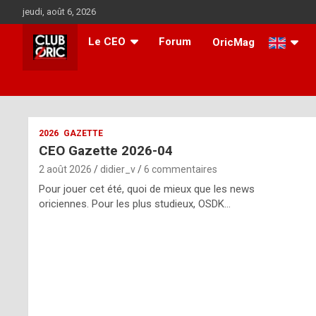
Aller
jeudi, août 6, 2026
au
contenu
Le CEO
Forum
OricMag
i
2026
GAZETTE
CEO Gazette 2026-04
t
2 août 2026
didier_v
6 commentaires
r
Pour jouer cet été, quoi de mieux que les news
e
oriciennes. Pour les plus studieux, OSDK…
g
u
l
a