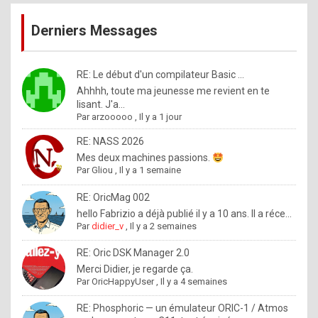
publications
9
Derniers Messages
5
%
m
RE: Le début d'un compilateur Basic ...
Ahhhh, toute ma jeunesse me revient en te
a
lisant. J'a...
d
Par
arzooooo
,
Il y a 1 jour
e
RE: NASS 2026
b
Mes deux machines passions.
Par
Gliou
,
Il y a 1 semaine
y
R
RE: OricMag 002
hello Fabrizio a déjà publié il y a 10 ans. Il a réce...
o
Par
didier_v
,
Il y a 2 semaines
l
RE: Oric DSK Manager 2.0
e
Merci Didier, je regarde ça.
x
Par
OricHappyUser
,
Il y a 4 semaines
.
RE: Phosphoric — un émulateur ORIC-1 / Atmos