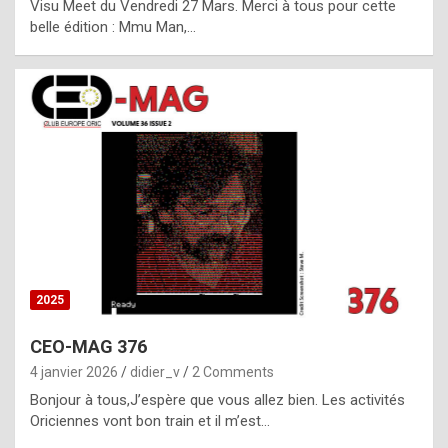
Visu Meet du Vendredi 27 Mars. Merci à tous pour cette
l
belle édition : Mmu Man,…
i
c
a
h
i
s
t
o
r
y
2025
s
CEO-MAG 376
p
4 janvier 2026
didier_v
2 Comments
e
Bonjour à tous,J’espère que vous allez bien. Les activités
c
Oriciennes vont bon train et il m’est…