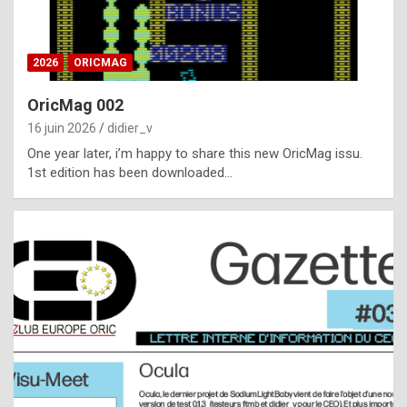
i
ff
2026
ORICMAG
i
c
OricMag 002
u
16 juin 2026
didier_v
l
One year later, i’m happy to share this new OricMag issu.
1st edition has been downloaded…
t
t
o
s
p
o
t
,
a