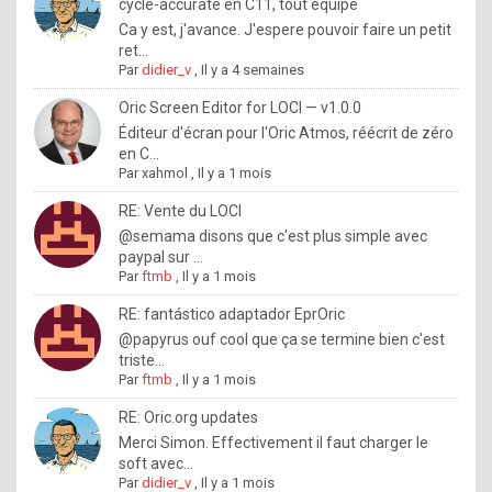
I
cycle-accurate en C11, tout équipé
Ca y est, j'avance. J'espere pouvoir faire un petit
f
ret...
y
Par
didier_v
,
Il y a 4 semaines
o
Oric Screen Editor for LOCI — v1.0.0
u
Éditeur d'écran pour l'Oric Atmos, réécrit de zéro
en C...
w
Par
xahmol
,
Il y a 1 mois
a
RE: Vente du LOCI
n
@semama disons que c'est plus simple avec
paypal sur ...
t
Par
ftmb
,
Il y a 1 mois
t
RE: fantástico adaptador EprOric
o
@papyrus ouf cool que ça se termine bien c'est
k
triste...
Par
ftmb
,
Il y a 1 mois
n
o
RE: Oric.org updates
Merci Simon. Effectivement il faut charger le
w
soft avec...
h
Par
didier_v
,
Il y a 1 mois