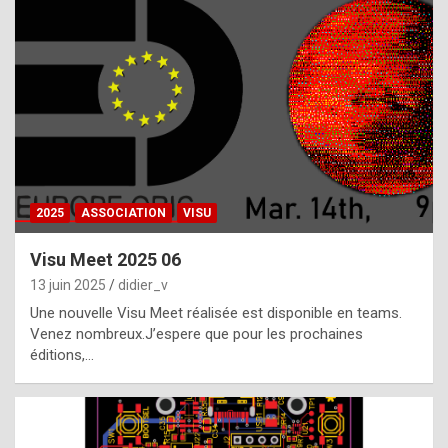
t
h
e
f
a
c
t
2025
ASSOCIATION
VISU
t
h
Visu Meet 2025 06
a
13 juin 2025
didier_v
t
Une nouvelle Visu Meet réalisée est disponible en teams.
t
Venez nombreux.J’espere que pour les prochaines
éditions,…
h
e
b