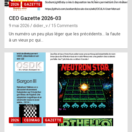
s
2026
GAZETTE
i
CEO Gazette 2026-03
d
9 mai 2026
didier_v
15 Comments
e
Un numéro un peu plus léger que les précédents… la faute
f
à un vieux pc qui…
r
o
m
m
a
y
b
e
b
2026
CEOMAG
GAZETTE
y
a