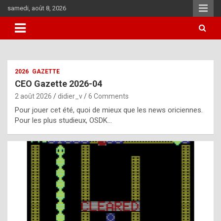
Skip
samedi, août 8, 2026
to
content
i
2026
GAZETTE
t
CEO Gazette 2026-04
r
2 août 2026
didier_v
6 Comments
e
Pour jouer cet été, quoi de mieux que les news oriciennes.
g
Pour les plus studieux, OSDK…
u
l
a
r
l
y
d