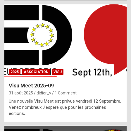
i
a
l
i
s
t
,
i
n
2025
ASSOCIATION
VISU
l
i
Visu Meet 2025-09
g
31 août 2025
didier_v
1 Comment
h
Une nouvelle Visu Meet est prévue vendredi 12 Septembre.
Venez nombreux.J’espere que pour les prochaines
t
éditions,…
o
f