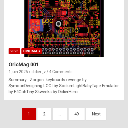
e
s
t
p
h
o
n
2025
ORICMAG
y
OricMag 001
R
1 juin 2025
didier_v
4 Comments
o
Summary : Zorgon: keyboards revenge by
l
SymoonDesigning LOCI by SodiumLightBabyTape Emulator
e
by F4GohTiny Skweeks by DidierHero…
x
a
Pagination
1
2
…
49
Next
r
des
e