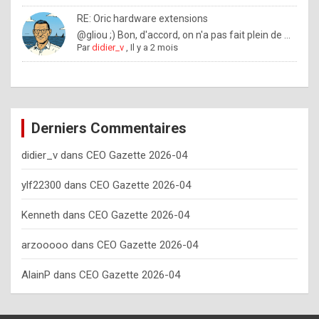
o
RE: Oric hardware extensions
w
@gliou ;) Bon, d'accord, on n'a pas fait plein de ...
Par
didier_v
,
Il y a 2 mois
o
f
t
e
Derniers Commentaires
n
didier_v
dans
CEO Gazette 2026-04
y
o
ylf22300
dans
CEO Gazette 2026-04
u
Kenneth
dans
CEO Gazette 2026-04
s
h
arzooooo
dans
CEO Gazette 2026-04
o
AlainP
dans
CEO Gazette 2026-04
u
l