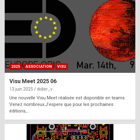
t
h
e
f
a
c
t
2025
ASSOCIATION
VISU
t
h
Visu Meet 2025 06
a
13 juin 2025
didier_v
t
Une nouvelle Visu Meet réalisée est disponible en teams.
t
Venez nombreux.J’espere que pour les prochaines
éditions,…
h
e
b