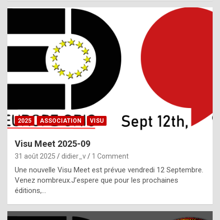
i
a
l
i
s
t
,
i
n
2025
ASSOCIATION
VISU
l
i
Visu Meet 2025-09
g
31 août 2025
didier_v
1 Comment
h
Une nouvelle Visu Meet est prévue vendredi 12 Septembre.
Venez nombreux.J’espere que pour les prochaines
t
éditions,…
o
f