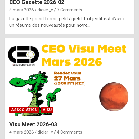
CEO Gazette 2026-02
g
8 mars 2026
didier_v
7 Comments
e
La gazette prend forme petit à petit. L’objectif est d’avoir
n
un résumé des nouveautés pour notre…
u
i
n
e
R
o
l
e
x
ASSOCIATION
VISU
r
Visu Meet 2026-03
e
4 mars 2026
didier_v
4 Comments
p