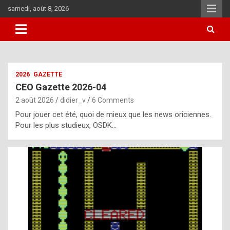
Skip
samedi, août 8, 2026
to
content
i
2026
GAZETTE
t
CEO Gazette 2026-04
r
2 août 2026
didier_v
6 Comments
e
Pour jouer cet été, quoi de mieux que les news oriciennes.
g
Pour les plus studieux, OSDK…
u
l
a
r
l
y
d