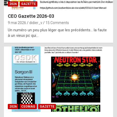
s
2026
GAZETTE
i
CEO Gazette 2026-03
d
9 mai 2026
didier_v
15 Comments
e
Un numéro un peu plus léger que les précédents… la faute
f
à un vieux pc qui…
r
o
m
m
a
y
b
e
b
2026
CEOMAG
GAZETTE
y
a