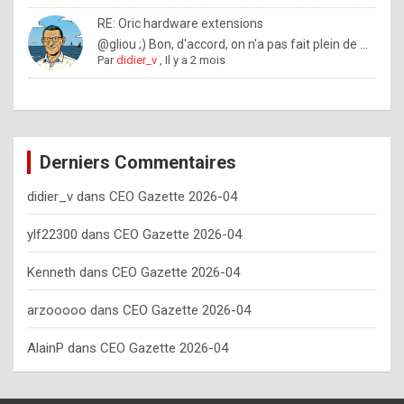
o
RE: Oric hardware extensions
w
@gliou ;) Bon, d'accord, on n'a pas fait plein de ...
Par
didier_v
,
Il y a 2 mois
o
f
t
e
Derniers Commentaires
n
didier_v
dans
CEO Gazette 2026-04
y
o
ylf22300
dans
CEO Gazette 2026-04
u
Kenneth
dans
CEO Gazette 2026-04
s
h
arzooooo
dans
CEO Gazette 2026-04
o
AlainP
dans
CEO Gazette 2026-04
u
l