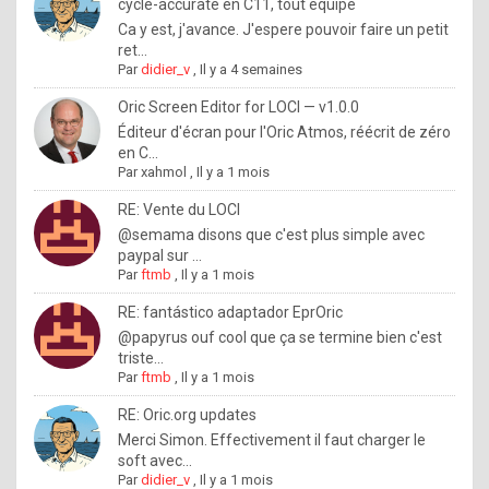
I
cycle-accurate en C11, tout équipé
Ca y est, j'avance. J'espere pouvoir faire un petit
f
ret...
y
Par
didier_v
,
Il y a 4 semaines
o
Oric Screen Editor for LOCI — v1.0.0
u
Éditeur d'écran pour l'Oric Atmos, réécrit de zéro
en C...
w
Par
xahmol
,
Il y a 1 mois
a
RE: Vente du LOCI
n
@semama disons que c'est plus simple avec
paypal sur ...
t
Par
ftmb
,
Il y a 1 mois
t
RE: fantástico adaptador EprOric
o
@papyrus ouf cool que ça se termine bien c'est
k
triste...
Par
ftmb
,
Il y a 1 mois
n
o
RE: Oric.org updates
Merci Simon. Effectivement il faut charger le
w
soft avec...
h
Par
didier_v
,
Il y a 1 mois