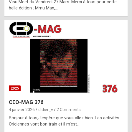
Visu Meet du Vendredi 27 Mars. Merci à tous pour cette
l
belle édition : Mmu Man,…
i
c
a
h
i
s
t
o
r
y
2025
s
CEO-MAG 376
p
4 janvier 2026
didier_v
2 Comments
e
Bonjour à tous,J’espère que vous allez bien. Les activités
c
Oriciennes vont bon train et il m’est…