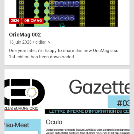
i
ff
2026
ORICMAG
i
c
OricMag 002
u
16 juin 2026
didier_v
l
One year later, i’m happy to share this new OricMag issu.
1st edition has been downloaded…
t
t
o
s
p
o
t
,
a