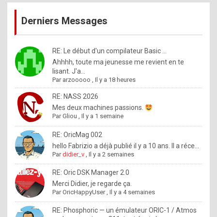
publications
9
Derniers Messages
5
%
m
RE: Le début d'un compilateur Basic ...
Ahhhh, toute ma jeunesse me revient en te
a
lisant. J'a...
d
Par
arzooooo
,
Il y a 18 heures
e
RE: NASS 2026
b
Mes deux machines passions.
Par
Gliou
,
Il y a 1 semaine
y
R
RE: OricMag 002
hello Fabrizio a déjà publié il y a 10 ans. Il a réce...
o
Par
didier_v
,
Il y a 2 semaines
l
RE: Oric DSK Manager 2.0
e
Merci Didier, je regarde ça.
x
Par
OricHappyUser
,
Il y a 4 semaines
.
RE: Phosphoric — un émulateur ORIC-1 / Atmos