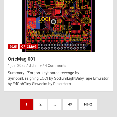
e
s
t
p
h
o
n
2025
ORICMAG
y
OricMag 001
R
1 juin 2025
didier_v
4 Comments
o
Summary : Zorgon: keyboards revenge by
l
SymoonDesigning LOCI by SodiumLightBabyTape Emulator
e
by F4GohTiny Skweeks by DidierHero…
x
a
Pagination
1
2
…
49
Next
r
des
e