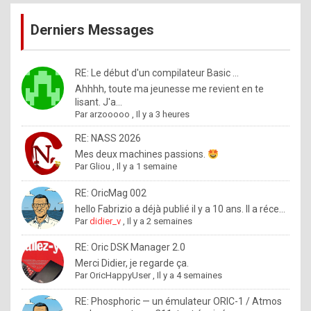
publications
9
Derniers Messages
5
%
m
RE: Le début d'un compilateur Basic ...
Ahhhh, toute ma jeunesse me revient en te
a
lisant. J'a...
d
Par
arzooooo
,
Il y a 3 heures
e
RE: NASS 2026
b
Mes deux machines passions.
Par
Gliou
,
Il y a 1 semaine
y
R
RE: OricMag 002
hello Fabrizio a déjà publié il y a 10 ans. Il a réce...
o
Par
didier_v
,
Il y a 2 semaines
l
RE: Oric DSK Manager 2.0
e
Merci Didier, je regarde ça.
x
Par
OricHappyUser
,
Il y a 4 semaines
.
RE: Phosphoric — un émulateur ORIC-1 / Atmos