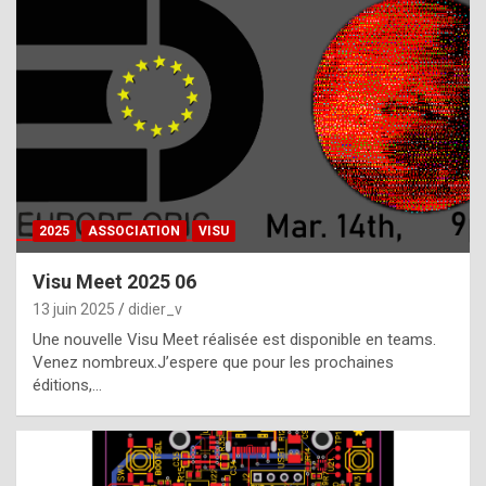
t
h
e
f
a
c
t
2025
ASSOCIATION
VISU
t
h
Visu Meet 2025 06
a
13 juin 2025
didier_v
t
Une nouvelle Visu Meet réalisée est disponible en teams.
t
Venez nombreux.J’espere que pour les prochaines
éditions,…
h
e
b