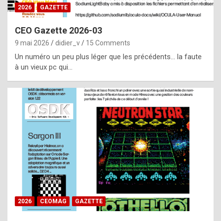
s
2026
GAZETTE
i
CEO Gazette 2026-03
d
9 mai 2026
didier_v
15 Comments
e
Un numéro un peu plus léger que les précédents… la faute
f
à un vieux pc qui…
r
o
m
m
a
y
b
e
b
2026
CEOMAG
GAZETTE
y
a