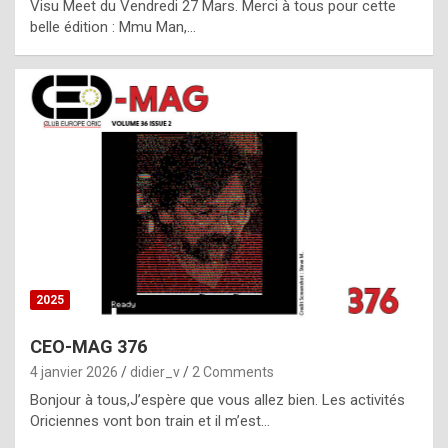
Visu Meet du Vendredi 27 Mars. Merci à tous pour cette
l
belle édition : Mmu Man,…
i
c
a
h
i
s
t
o
r
y
2025
s
CEO-MAG 376
p
4 janvier 2026
didier_v
2 Comments
e
Bonjour à tous,J’espère que vous allez bien. Les activités
c
Oriciennes vont bon train et il m’est…