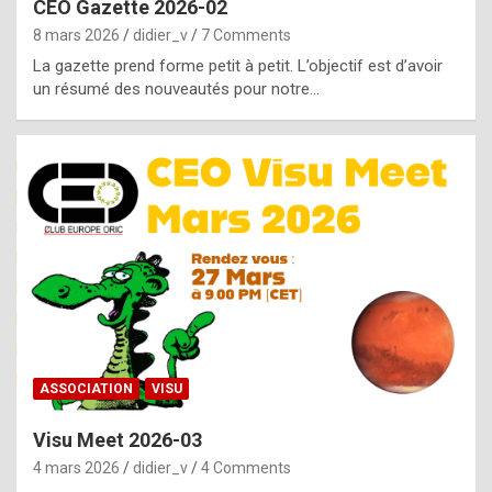
CEO Gazette 2026-02
g
8 mars 2026
didier_v
7 Comments
e
La gazette prend forme petit à petit. L’objectif est d’avoir
n
un résumé des nouveautés pour notre…
u
i
n
e
R
o
l
e
x
ASSOCIATION
VISU
r
Visu Meet 2026-03
e
4 mars 2026
didier_v
4 Comments
p