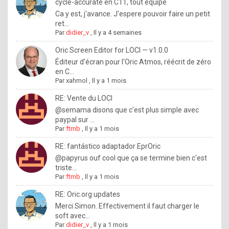
I
cycle-accurate en C11, tout équipé
Ca y est, j'avance. J'espere pouvoir faire un petit
f
ret...
y
Par
didier_v
,
Il y a 4 semaines
o
Oric Screen Editor for LOCI — v1.0.0
u
Éditeur d'écran pour l'Oric Atmos, réécrit de zéro
en C...
w
Par
xahmol
,
Il y a 1 mois
a
RE: Vente du LOCI
n
@semama disons que c'est plus simple avec
paypal sur ...
t
Par
ftmb
,
Il y a 1 mois
t
RE: fantástico adaptador EprOric
o
@papyrus ouf cool que ça se termine bien c'est
k
triste...
Par
ftmb
,
Il y a 1 mois
n
o
RE: Oric.org updates
Merci Simon. Effectivement il faut charger le
w
soft avec...
h
Par
didier_v
,
Il y a 1 mois