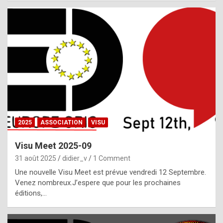
i
a
l
i
s
t
,
i
n
2025
ASSOCIATION
VISU
l
i
Visu Meet 2025-09
g
31 août 2025
didier_v
1 Comment
h
Une nouvelle Visu Meet est prévue vendredi 12 Septembre.
Venez nombreux.J’espere que pour les prochaines
t
éditions,…
o
f