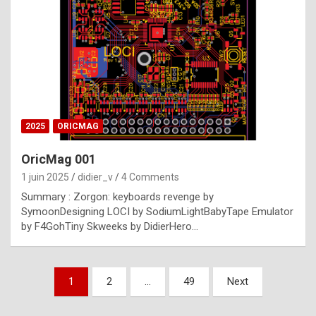
e
s
t
p
h
o
n
2025
ORICMAG
y
OricMag 001
R
1 juin 2025
didier_v
4 Comments
o
Summary : Zorgon: keyboards revenge by
l
SymoonDesigning LOCI by SodiumLightBabyTape Emulator
e
by F4GohTiny Skweeks by DidierHero…
x
a
Pagination
1
2
…
49
Next
r
des
e