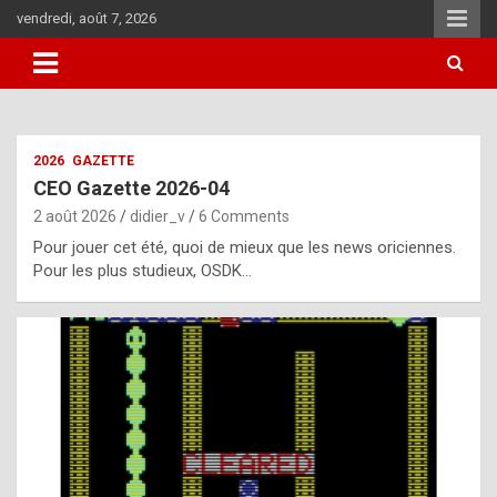
Skip
vendredi, août 7, 2026
to
content
i
2026
GAZETTE
t
CEO Gazette 2026-04
r
2 août 2026
didier_v
6 Comments
e
Pour jouer cet été, quoi de mieux que les news oriciennes.
g
Pour les plus studieux, OSDK…
u
l
a
r
l
y
d