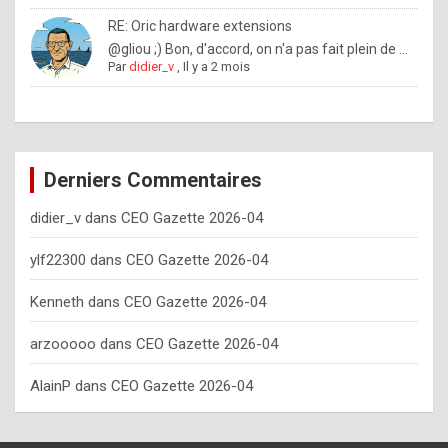
o
RE: Oric hardware extensions
w
@gliou ;) Bon, d'accord, on n'a pas fait plein de ...
Par
didier_v
,
Il y a 2 mois
o
f
t
e
Derniers Commentaires
n
didier_v
dans
CEO Gazette 2026-04
y
o
ylf22300
dans
CEO Gazette 2026-04
u
Kenneth
dans
CEO Gazette 2026-04
s
h
arzooooo
dans
CEO Gazette 2026-04
o
AlainP
dans
CEO Gazette 2026-04
u
l