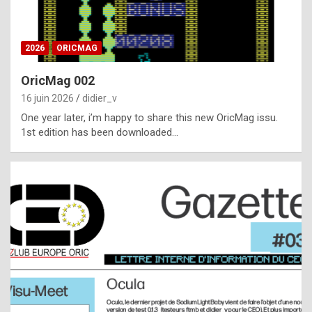
i
ff
2026
ORICMAG
i
c
OricMag 002
u
16 juin 2026
didier_v
l
One year later, i’m happy to share this new OricMag issu.
1st edition has been downloaded…
t
t
o
s
p
o
t
,
a