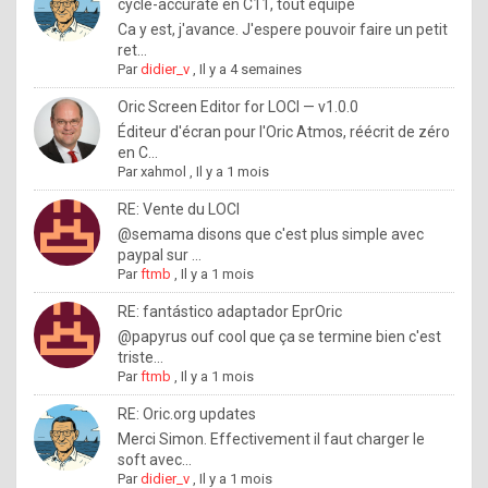
I
cycle-accurate en C11, tout équipé
Ca y est, j'avance. J'espere pouvoir faire un petit
f
ret...
y
Par
didier_v
,
Il y a 4 semaines
o
Oric Screen Editor for LOCI — v1.0.0
u
Éditeur d'écran pour l'Oric Atmos, réécrit de zéro
en C...
w
Par
xahmol
,
Il y a 1 mois
a
RE: Vente du LOCI
n
@semama disons que c'est plus simple avec
paypal sur ...
t
Par
ftmb
,
Il y a 1 mois
t
RE: fantástico adaptador EprOric
o
@papyrus ouf cool que ça se termine bien c'est
k
triste...
Par
ftmb
,
Il y a 1 mois
n
o
RE: Oric.org updates
Merci Simon. Effectivement il faut charger le
w
soft avec...
h
Par
didier_v
,
Il y a 1 mois