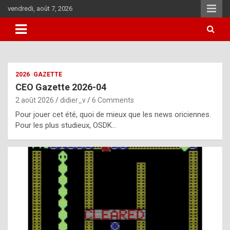
Skip
vendredi, août 7, 2026
to
content
i
2026
GAZETTE
t
CEO Gazette 2026-04
r
2 août 2026
didier_v
6 Comments
e
Pour jouer cet été, quoi de mieux que les news oriciennes.
g
Pour les plus studieux, OSDK…
u
l
a
r
l
y
d