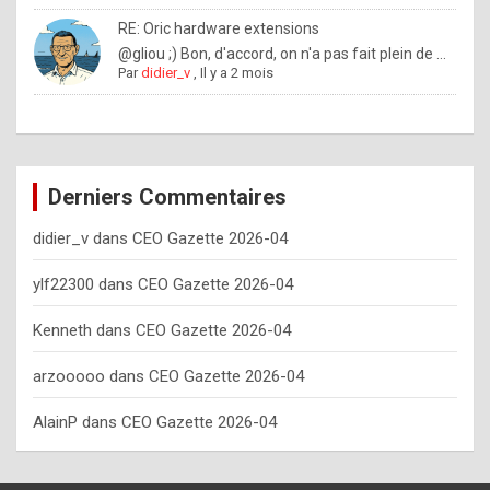
o
RE: Oric hardware extensions
w
@gliou ;) Bon, d'accord, on n'a pas fait plein de ...
Par
didier_v
,
Il y a 2 mois
o
f
t
e
Derniers Commentaires
n
didier_v
dans
CEO Gazette 2026-04
y
o
ylf22300
dans
CEO Gazette 2026-04
u
Kenneth
dans
CEO Gazette 2026-04
s
h
arzooooo
dans
CEO Gazette 2026-04
o
AlainP
dans
CEO Gazette 2026-04
u
l