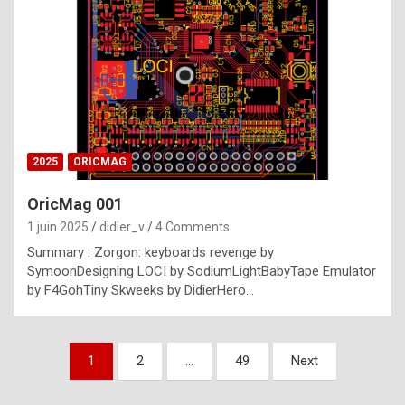
e
s
t
p
h
o
n
2025
ORICMAG
y
OricMag 001
R
1 juin 2025
didier_v
4 Comments
o
Summary : Zorgon: keyboards revenge by
l
SymoonDesigning LOCI by SodiumLightBabyTape Emulator
e
by F4GohTiny Skweeks by DidierHero…
x
a
Pagination
1
2
…
49
Next
r
des
e