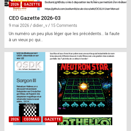
s
2026
GAZETTE
i
CEO Gazette 2026-03
d
9 mai 2026
didier_v
15 Comments
e
Un numéro un peu plus léger que les précédents… la faute
f
à un vieux pc qui…
r
o
m
m
a
y
b
e
b
2026
CEOMAG
GAZETTE
y
a