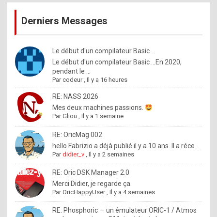
publications
9
Derniers Messages
5
%
m
Le début d'un compilateur Basic ...
Le début d'un compilateur Basic ...En 2020,
a
pendant le ...
d
Par
codeur
,
Il y a 16 heures
e
RE: NASS 2026
b
Mes deux machines passions.
Par
Gliou
,
Il y a 1 semaine
y
R
RE: OricMag 002
hello Fabrizio a déjà publié il y a 10 ans. Il a réce...
o
Par
didier_v
,
Il y a 2 semaines
l
RE: Oric DSK Manager 2.0
e
Merci Didier, je regarde ça.
x
Par
OricHappyUser
,
Il y a 4 semaines
.
RE: Phosphoric — un émulateur ORIC-1 / Atmos