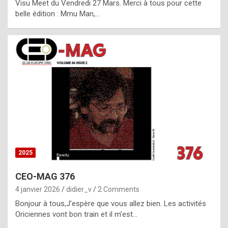
Visu Meet du Vendredi 27 Mars. Merci à tous pour cette
l
belle édition : Mmu Man,…
i
c
a
h
i
s
t
o
r
y
2025
s
CEO-MAG 376
p
4 janvier 2026
didier_v
2 Comments
e
Bonjour à tous,J’espère que vous allez bien. Les activités
c
Oriciennes vont bon train et il m’est…