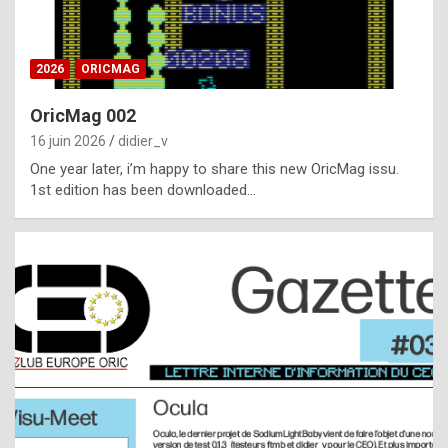
i
ff
2026
ORICMAG
i
c
OricMag 002
u
16 juin 2026
didier_v
l
One year later, i’m happy to share this new OricMag issu.
1st edition has been downloaded…
t
t
o
s
p
o
t
,
a