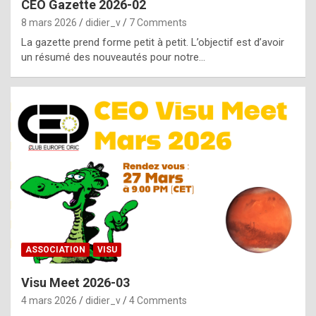
CEO Gazette 2026-02
g
8 mars 2026
didier_v
7 Comments
e
La gazette prend forme petit à petit. L’objectif est d’avoir
n
un résumé des nouveautés pour notre…
u
i
n
e
R
o
l
e
x
ASSOCIATION
VISU
r
Visu Meet 2026-03
e
4 mars 2026
didier_v
4 Comments
p