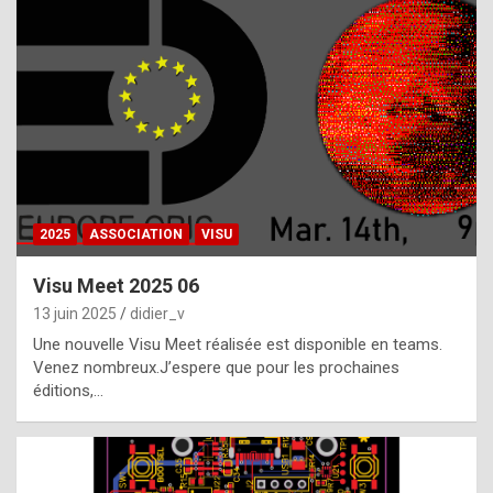
t
h
e
f
a
c
t
2025
ASSOCIATION
VISU
t
h
Visu Meet 2025 06
a
13 juin 2025
didier_v
t
Une nouvelle Visu Meet réalisée est disponible en teams.
t
Venez nombreux.J’espere que pour les prochaines
éditions,…
h
e
b