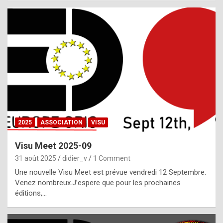
i
a
l
i
s
t
,
i
n
2025
ASSOCIATION
VISU
l
i
Visu Meet 2025-09
g
31 août 2025
didier_v
1 Comment
h
Une nouvelle Visu Meet est prévue vendredi 12 Septembre.
Venez nombreux.J’espere que pour les prochaines
t
éditions,…
o
f