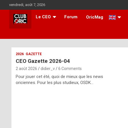
Skip
vendredi, août 7, 2026
to
content
Le CEO
Forum
OricMag
i
2026
GAZETTE
CEO Gazette 2026-04
t
2 août 2026
didier_v
6 Comments
r
Pour jouer cet été, quoi de mieux que les news
e
oriciennes. Pour les plus studieux, OSDK…
g
u
l
a