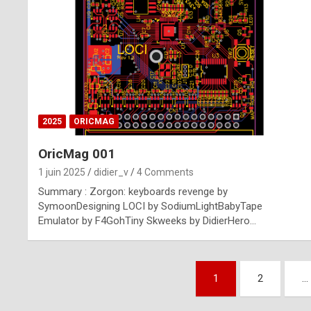
n
u
i
n
e
2025
ORICMAG
R
OricMag 001
o
1 juin 2025
didier_v
4 Comments
l
Summary : Zorgon: keyboards revenge by
e
SymoonDesigning LOCI by SodiumLightBabyTape
Emulator by F4GohTiny Skweeks by DidierHero…
x
r
Pagination
e
1
2
…
des
p