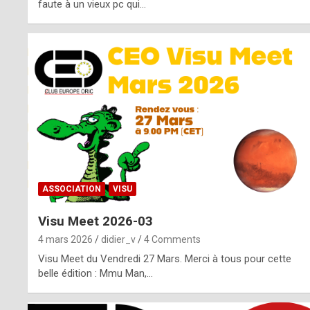
o
faute à un vieux pc qui…
s
p
o
t
,
a
s
ASSOCIATION
VISU
i
Visu Meet 2026-03
d
4 mars 2026
didier_v
4 Comments
e
Visu Meet du Vendredi 27 Mars. Merci à tous pour cette
belle édition : Mmu Man,…
f
r