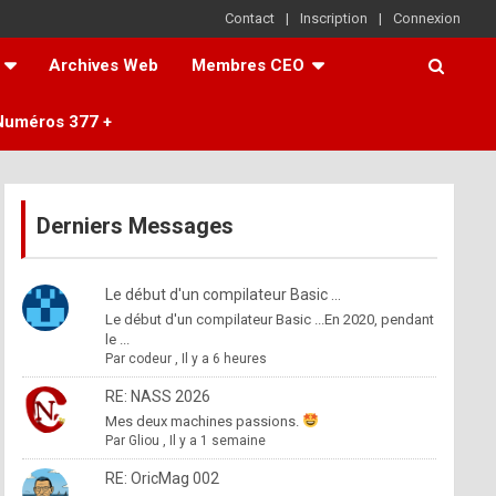
Contact
Inscription
Connexion
Archives Web
Membres CEO
Numéros 377 +
Derniers Messages
Le début d'un compilateur Basic ...
Le début d'un compilateur Basic ...En 2020, pendant
le ...
Par
codeur
,
Il y a 6 heures
RE: NASS 2026
Mes deux machines passions.
Par
Gliou
,
Il y a 1 semaine
RE: OricMag 002