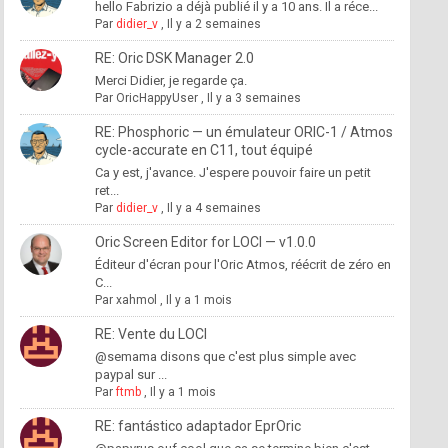
hello Fabrizio a déjà publié il y a 10 ans. Il a réce...
Par
didier_v
,
Il y a 2 semaines
RE: Oric DSK Manager 2.0
Merci Didier, je regarde ça.
Par
OricHappyUser
,
Il y a 3 semaines
RE: Phosphoric — un émulateur ORIC-1 / Atmos
cycle-accurate en C11, tout équipé
Ca y est, j'avance. J'espere pouvoir faire un petit
ret...
Par
didier_v
,
Il y a 4 semaines
Oric Screen Editor for LOCI — v1.0.0
Éditeur d'écran pour l'Oric Atmos, réécrit de zéro en
C...
Par
xahmol
,
Il y a 1 mois
RE: Vente du LOCI
@semama disons que c'est plus simple avec
paypal sur ...
Par
ftmb
,
Il y a 1 mois
RE: fantástico adaptador EprOric