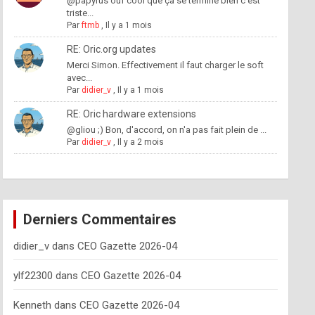
@papyrus ouf cool que ça se termine bien c'est
triste...
Par
ftmb
,
Il y a 1 mois
RE: Oric.org updates
Merci Simon. Effectivement il faut charger le soft
avec...
Par
didier_v
,
Il y a 1 mois
RE: Oric hardware extensions
@gliou ;) Bon, d'accord, on n'a pas fait plein de ...
Par
didier_v
,
Il y a 2 mois
Derniers Commentaires
didier_v
dans
CEO Gazette 2026-04
ylf22300
dans
CEO Gazette 2026-04
Kenneth
dans
CEO Gazette 2026-04