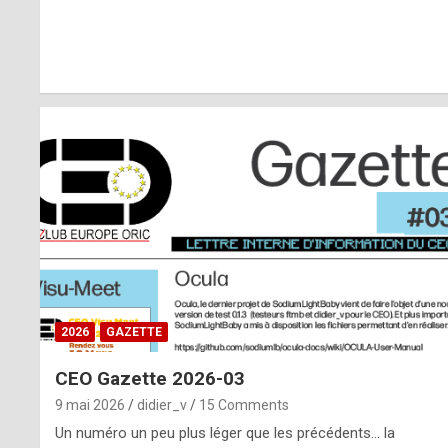
r
l
y
d
i
ff
i
c
u
2026
GAZETTE
l
CEO Gazette 2026-03
t
9 mai 2026
didier_v
15 Comments
t
Un numéro un peu plus léger que les précédents… la