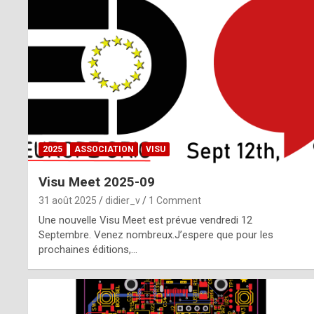
o
m
m
a
y
b
2025
ASSOCIATION
VISU
e
Visu Meet 2025-09
b
31 août 2025
didier_v
1 Comment
y
Une nouvelle Visu Meet est prévue vendredi 12
Septembre. Venez nombreux.J’espere que pour les
a
prochaines éditions,…
g
e